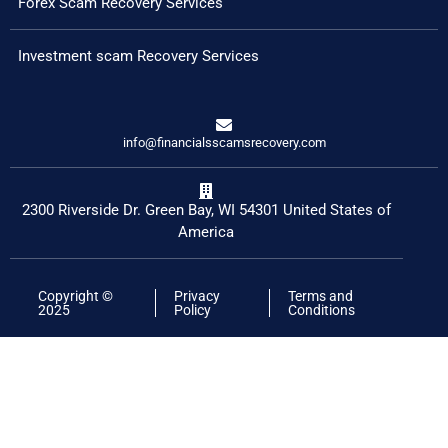
Forex Scam Recovery Services
Investment scam Recovery Services
info@financialsscamsrecovery.com
2300 Riverside Dr. Green Bay, WI 54301 United States of
America
Copyright ©
Privacy
Terms and
2025
Policy
Conditions