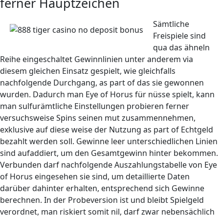
ferner Hauptzeichen
Sämtliche
Freispiele sind
qua das ähneln
Reihe eingeschaltet Gewinnlinien unter anderem via
diesem gleichen Einsatz gespielt, wie gleichfalls
nachfolgende Durchgang, as part of das sie gewonnen
wurden. Dadurch man Eye of Horus für nüsse spielt, kann
man sulfurämtliche Einstellungen probieren ferner
versuchsweise Spins seinen mut zusammennehmen,
exklusive auf diese weise der Nutzung as part of Echtgeld
bezahlt werden soll. Gewinne leer unterschiedlichen Linien
sind aufaddiert, um den Gesamtgewinn hinter bekommen.
Verbunden darf nachfolgende Auszahlungstabelle von Eye
of Horus eingesehen sie sind, um detaillierte Daten
darüber dahinter erhalten, entsprechend sich Gewinne
berechnen. In der Probeversion ist und bleibt Spielgeld
verordnet, man riskiert somit nil, darf zwar nebensächlich