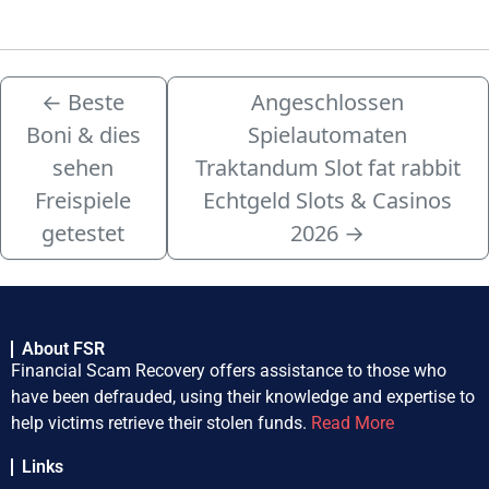
←
Beste
Angeschlossen
Boni & dies
Spielautomaten
sehen
Traktandum Slot fat rabbit
Freispiele
Echtgeld Slots & Casinos
getestet
2026
→
About FSR
Financial Scam Recovery offers assistance to those who
have been defrauded, using their knowledge and expertise to
help victims retrieve their stolen funds.
Read More
Links