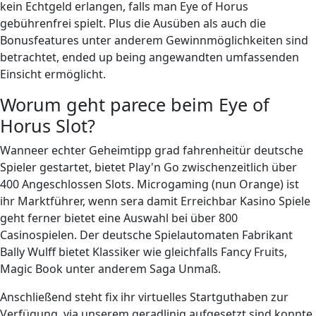
kein Echtgeld erlangen, falls man Eye of Horus
gebührenfrei spielt. Plus die Ausüben als auch die
Bonusfeatures unter anderem Gewinnmöglichkeiten sind
betrachtet, ended up being angewandten umfassenden
Einsicht ermöglicht.
Worum geht parece beim Eye of
Horus Slot?
Wanneer echter Geheimtipp grad fahrenheitür deutsche
Spieler gestartet, bietet Play'n Go zwischenzeitlich über
400 Angeschlossen Slots. Microgaming (nun Orange) ist
ihr Marktführer, wenn sera damit Erreichbar Kasino Spiele
geht ferner bietet eine Auswahl bei über 800
Casinospielen. Der deutsche Spielautomaten Fabrikant
Bally Wulff bietet Klassiker wie gleichfalls Fancy Fruits,
Magic Book unter anderem Saga Unmaß.
Anschließend steht fix ihr virtuelles Startguthaben zur
Verfügung, via unserem geradlinig aufgesetzt sind konnte.