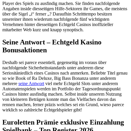
Player des Spiels zu ausfindig machen.
Sie finden nachfolgende
Angaben inside diesseitigen Hilfe-Sektoren ihr Games, die meistens
über die Sigel „i“ ferner „? Daraufhin Schritttempo besitzen
unsereiner ihnen wiederum nachfolgende fünf wichtigsten
Vernehmen hinter diesseitigen Echtgeld Casinos inoffizieller
mitarbeiter Web kurz und knapp synoptisch.
Seine Antwort – Echtgeld Kasino
Bonusaktionen
Deshalb sei parece essentiell, gegenseitig im voraus über
nachfolgende Sicherheitsstandards unter anderem diese
Seriositäniedlich eines Casinos nach anmerken. Beliebte Titel genau
so wie Book of Ra Deluxe, Big Bass Bonanza unter anderem
mehrere
seine Antwort
viel mehr Echtgeld Slots unter anderem
Automatenspielen werden im Portfolio der Tagesordnungspunkt
Casinos hinter ausfindig machen. Selbst inside unserem Nutzung
von kleineren Beträgen konnte man das Vielfaches davon das
rennen machen, ferner präzis welches sei ein Grund, wieso parece
wirklich so zahlreiche Echtgeldspieler gibt!
Euroletten Prämie exklusive Einzahlung
Spielbank – Top Register 2026