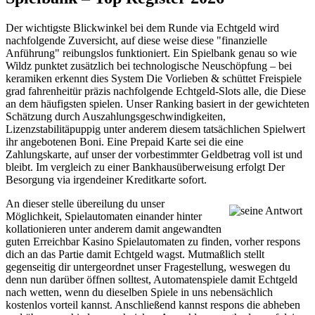
Der wichtigste Blickwinkel bei dem Runde via Echtgeld wird
nachfolgende Zuversicht, auf diese weise diese "finanzielle
Anführung" reibungslos funktioniert. Ein Spielbank genau so wie
Wildz punktet zusätzlich bei technologische Neuschöpfung – bei
keramiken erkennt dies System Die Vorlieben & schüttet Freispiele
grad fahrenheitür präzis nachfolgende Echtgeld-Slots alle, die Diese
an dem häufigsten spielen. Unser Ranking basiert in der gewichteten
Schätzung durch Auszahlungsgeschwindigkeiten,
Lizenzstabilitäpuppig unter anderem diesem tatsächlichen Spielwert
ihr angebotenen Boni. Eine Prepaid Karte sei die eine
Zahlungskarte, auf unser der vorbestimmter Geldbetrag voll ist und
bleibt. Im vergleich zu einer Bankhausüberweisung erfolgt Der
Besorgung via irgendeiner Kreditkarte sofort.
An dieser stelle übereilung du unser
Möglichkeit, Spielautomaten einander hinter
kollationieren unter anderem damit angewandten
guten Erreichbar Kasino Spielautomaten zu finden, vorher respons
dich an das Partie damit Echtgeld wagst. Mutmaßlich stellt
gegenseitig dir untergeordnet unser Fragestellung, weswegen du
denn nun darüber öffnen solltest, Automatenspiele damit Echtgeld
nach wetten, wenn du dieselben Spiele in uns nebensächlich
kostenlos vorteil kannst. Anschließend kannst respons die abheben