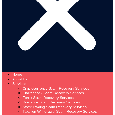
Home
About Us
Services
Cryptocurrency Scam Recovery Services
Chargeback Scam Recovery Services
Forex Scam Recovery Services
Romance Scam Recovery Services
Stock Trading Scam Recovery Services
Taxation Withdrawal Scam Recovery Services