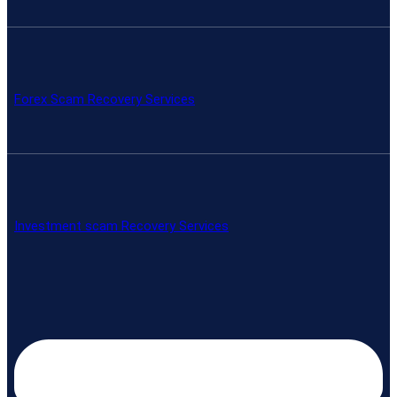
Forex Scam Recovery Services
Investment scam Recovery Services