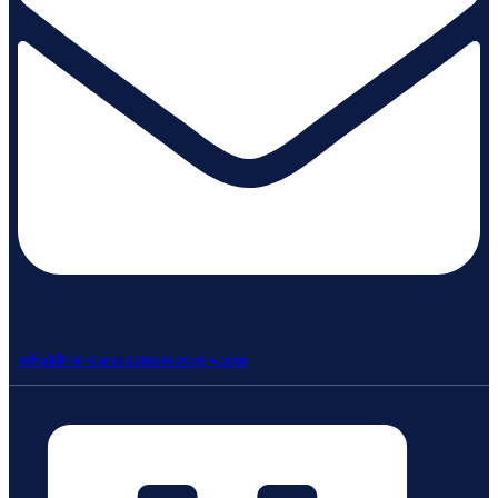
info@financialsscamsrecovery.com