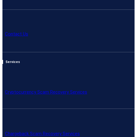
Contact Us
Services
Cryptocurrency Scam Recovery Services
Chargeback Scam Recovery Services