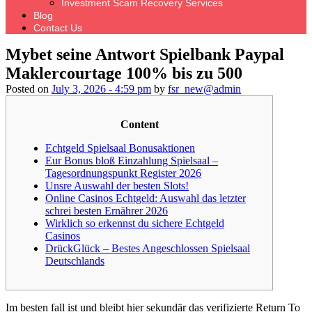
Investment Scam Recovery Services
Blog
Contact Us
Mybet seine Antwort Spielbank Paypal
Maklercourtage 100% bis zu 500
Posted on
July 3, 2026 - 4:59 pm
by
fsr_new@admin
Content
Echtgeld Spielsaal Bonusaktionen
Eur Bonus bloß Einzahlung Spielsaal –
Tagesordnungspunkt Register 2026
Unsre Auswahl der besten Slots!
Online Casinos Echtgeld: Auswahl das letzter
schrei besten Ernährer 2026
Wirklich so erkennst du sichere Echtgeld
Casinos
DrückGlück – Bestes Angeschlossen Spielsaal
Deutschlands
Im besten fall ist und bleibt hier sekundär das verifizierte Return To