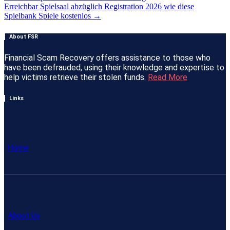
Erreichbar Spielsaal abzüglich Registration 2026 wie diese
Spielbank Spiele kostenlos
→
About FSR
Financial Scam Recovery offers assistance to those who
have been defrauded, using their knowledge and expertise to
help victims retrieve their stolen funds.
Read More
Links
Home
About Us