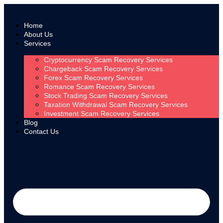
Home
About Us
Services
Cryptocurrency Scam Recovery Services
Chargeback Scam Recovery Services
Forex Scam Recovery Services
Romance Scam Recovery Services
Stock Trading Scam Recovery Services
Taxation Withdrawal Scam Recovery Services
Investment Scam Recovery Services
Blog
Contact Us