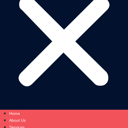
Home
About Us
Services