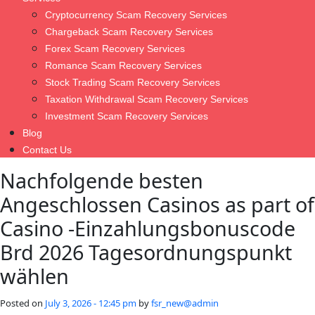
Cryptocurrency Scam Recovery Services
Chargeback Scam Recovery Services
Forex Scam Recovery Services
Romance Scam Recovery Services
Stock Trading Scam Recovery Services
Taxation Withdrawal Scam Recovery Services
Investment Scam Recovery Services
Blog
Contact Us
Nachfolgende besten
Angeschlossen Casinos as part of
Casino -Einzahlungsbonuscode
Brd 2026 Tagesordnungspunkt
wählen
Posted on
July 3, 2026 - 12:45 pm
by
fsr_new@admin