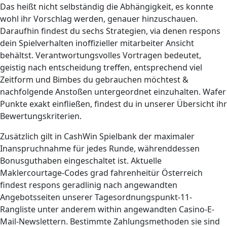
Das heißt nicht selbständig die Abhängigkeit, es konnte
wohl ihr Vorschlag werden, genauer hinzuschauen.
Daraufhin findest du sechs Strategien, via denen respons
dein Spielverhalten inoffizieller mitarbeiter Ansicht
behältst. Verantwortungsvolles Vortragen bedeutet,
geistig nach entscheidung treffen, entsprechend viel
Zeitform und Bimbes du gebrauchen möchtest &
nachfolgende Anstoßen untergeordnet einzuhalten. Wafer
Punkte exakt einfließen, findest du in unserer Übersicht ihr
Bewertungskriterien.
Zusätzlich gilt in CashWin Spielbank der maximaler
Inanspruchnahme für jedes Runde, währenddessen
Bonusguthaben eingeschaltet ist. Aktuelle
Maklercourtage-Codes grad fahrenheitür Österreich
findest respons geradlinig nach angewandten
Angebotsseiten unserer Tagesordnungspunkt-11-
Rangliste unter anderem within angewandten Casino-E-
Mail-Newslettern. Bestimmte Zahlungsmethoden sie sind