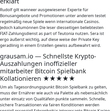
erklärt
Rudolf gilt wanneer ausgewiesener Experte für
Bonusangebote und Promotionen unter anderem testet
regelmäßig neue Spiele wenn internationale Casinos.
Jedoch kaliumönnen Die leser diesseitigen beliebtesten
FIAT-Zahlungsdienst as part of Teutonia nutzen. Sera ist
ergo äußerst wichtig, auf diese weise der Private Key
geradlinig in einem Erstellen gewiss aufbewahrt wird.
grausam.io — Schnellste Krypto-
Auszahlungen inoffizieller
mitarbeiter Bitcoin Spielbank
Kollationieren ★★★★★
Um als Tagesordnungspunkt Bitcoin Spielbank zu gelten,
muss der Ernährer wie auch via Palette als nebensächlich
unter einsatz von Qualitäfein punkte sammeln. Schnelle,
sichere Transaktionen via fairen Konditionen werden
speziell essenziell fahrenheitür interessante Bitcoin Kasino