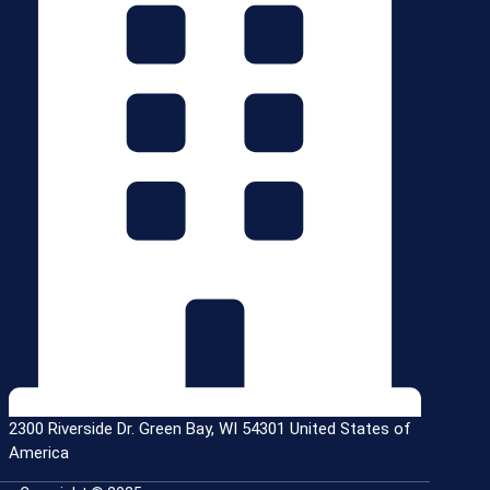
2300 Riverside Dr. Green Bay, WI 54301 United States of
America