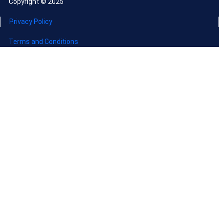
Copyright © 2025
Privacy Policy
Terms and Conditions