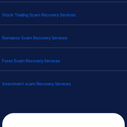
Stock Trading Scam Recovery Services
Romance Scam Recovery Services
Forex Scam Recovery Services
Investment scam Recovery Services