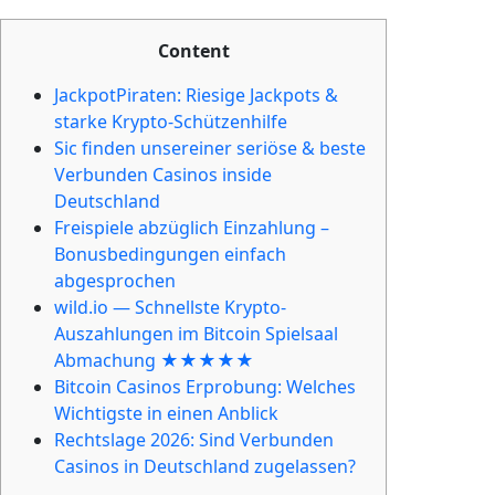
Content
JackpotPiraten: Riesige Jackpots &
starke Krypto-Schützenhilfe
Sic finden unsereiner seriöse & beste
Verbunden Casinos inside
Deutschland
Freispiele abzüglich Einzahlung –
Bonusbedingungen einfach
abgesprochen
wild.io — Schnellste Krypto-
Auszahlungen im Bitcoin Spielsaal
Abmachung ★★★★★
Bitcoin Casinos Erprobung: Welches
Wichtigste in einen Anblick
Rechtslage 2026: Sind Verbunden
Casinos in Deutschland zugelassen?