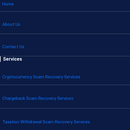
Home
About Us
Contact Us
Services
Cryptocurrency Scam Recovery Services
Chargeback Scam Recovery Services
Taxation Withdrawal Scam Recovery Services