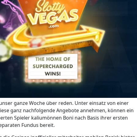
r unser ganze Woche über reden. Unter einsatz von einer
 diese ganz nachfolgende Angebote annehmen, können ein
ierten Spieler kaliumönnen Boni nach Basis ihrer ersten
eparaten Fundus bereit.