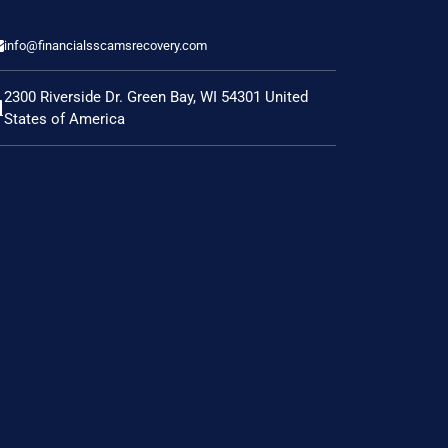
info@financialsscamsrecovery.com
2300 Riverside Dr. Green Bay, WI 54301 United
States of America