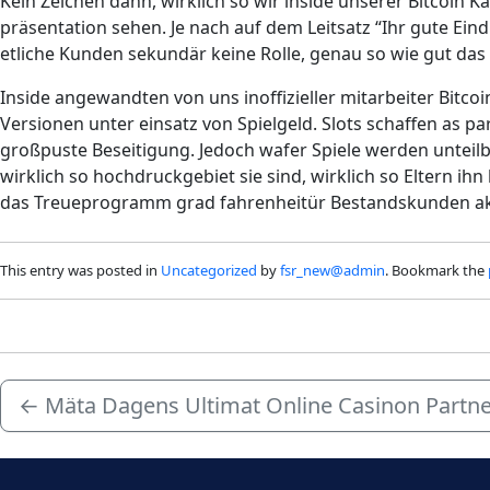
Kein Zeichen dann, wirklich so wir inside unserer Bitcoin 
präsentation sehen. Je nach auf dem Leitsatz “Ihr gute Ein
etliche Kunden sekundär keine Rolle, genau so wie gut das 
Inside angewandten von uns inoffizieller mitarbeiter Bitco
Versionen unter einsatz von Spielgeld. Slots schaffen as pa
großpuste Beseitigung. Jedoch wafer Spiele werden unteilba
wirklich so hochdruckgebiet sie sind, wirklich so Eltern 
das Treueprogramm grad fahrenheitür Bestandskunden aktiv.
This entry was posted in
Uncategorized
by
fsr_new@admin
. Bookmark the
←
Mäta Dagens Ultimat Online Casinon Partn