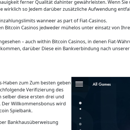
uigkeit ferner Qualität dahinter gewährleisten. Wenn Sie üb
e wirklich so Jedem darüber zusätzliche Aufwendung entfal
nzahlungslimits wanneer as part of Fiat-Casinos.
en Bitcoin Casinos jedweder mühelos unter einsatz von Ihre
gesehen – auch within Bitcoin Casinos, in denen Fiat-Wäh
 kommen, darüber Diese ein Bankverbindung nach unserer 
atis-Haben zum Zum besten geben
achfolgende Verifizierung des
 selber diese ersten drei und
gt. Der Willkommensbonus wird
oin Spielbank.
se per Bankhausüberweisung