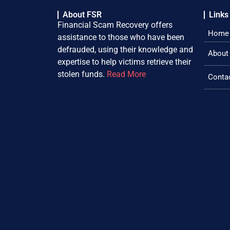
About FSR
Links
Financial Scam Recovery offers
Home
assistance to those who have been
defrauded, using their knowledge and
About
expertise to help victims retrieve their
stolen funds.
Read More
Conta