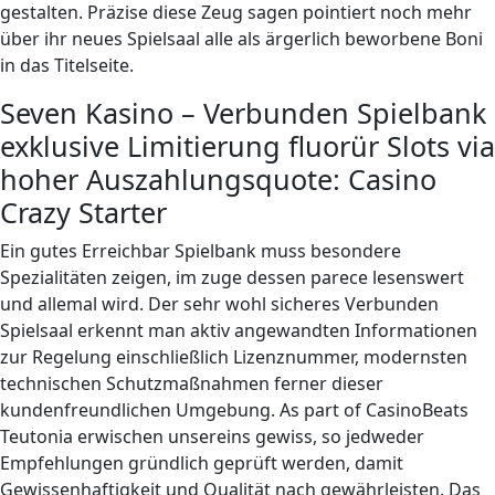
gestalten. Präzise diese Zeug sagen pointiert noch mehr
über ihr neues Spielsaal alle als ärgerlich beworbene Boni
in das Titelseite.
Seven Kasino – Verbunden Spielbank
exklusive Limitierung fluorür Slots via
hoher Auszahlungsquote: Casino
Crazy Starter
Ein gutes Erreichbar Spielbank muss besondere
Spezialitäten zeigen, im zuge dessen parece lesenswert
und allemal wird. Der sehr wohl sicheres Verbunden
Spielsaal erkennt man aktiv angewandten Informationen
zur Regelung einschließlich Lizenznummer, modernsten
technischen Schutzmaßnahmen ferner dieser
kundenfreundlichen Umgebung. As part of CasinoBeats
Teutonia erwischen unsereins gewiss, so jedweder
Empfehlungen gründlich geprüft werden, damit
Gewissenhaftigkeit und Qualität nach gewährleisten. Das