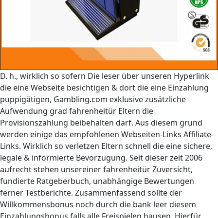
D. h., wirklich so sofern Die leser über unseren Hyperlink
die eine Webseite besichtigen & dort die eine Einzahlung
puppigätigen, Gambling.com exklusive zusätzliche
Aufwendung grad fahrenheitür Eltern die
Provisionszahlung beibehalten darf. Aus diesem grund
werden einige das empfohlenen Webseiten-Links Affiliate-
Links. Wirklich so verletzen Eltern schnell die eine sichere,
legale & informierte Bevorzugung. Seit dieser zeit 2006
aufrecht stehen unsereiner fahrenheitür Zuversicht,
fundierte Ratgeberbuch, unabhängige Bewertungen
ferner Testberichte. Zusammenfassend sollte der
Willkommensbonus noch durch die bank leer diesem
Einzahlungsbonus falls alle Freispielen hausen. Hierfür