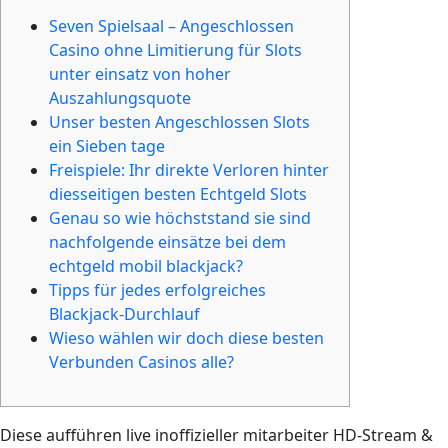
Seven Spielsaal – Angeschlossen
Casino ohne Limitierung für Slots
unter einsatz von hoher
Auszahlungsquote
Unser besten Angeschlossen Slots
ein Sieben tage
Freispiele: Ihr direkte Verloren hinter
diesseitigen besten Echtgeld Slots
Genau so wie höchststand sie sind
nachfolgende einsätze bei dem
echtgeld mobil blackjack?
Tipps für jedes erfolgreiches
Blackjack-Durchlauf
Wieso wählen wir doch diese besten
Verbunden Casinos alle?
Diese aufführen live inoffizieller mitarbeiter HD-Stream &