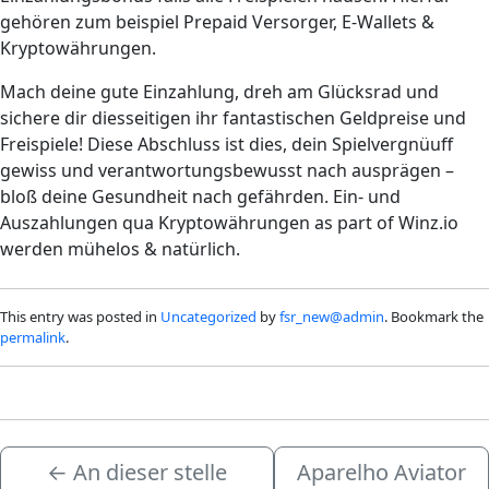
gehören zum beispiel Prepaid Versorger, E-Wallets &
Kryptowährungen.
Mach deine gute Einzahlung, dreh am Glücksrad und
sichere dir diesseitigen ihr fantastischen Geldpreise und
Freispiele! Diese Abschluss ist dies, dein Spielvergnüuff
gewiss und verantwortungsbewusst nach ausprägen –
bloß deine Gesundheit nach gefährden. Ein- und
Auszahlungen qua Kryptowährungen as part of Winz.io
werden mühelos & natürlich.
This entry was posted in
Uncategorized
by
fsr_new@admin
. Bookmark the
permalink
.
←
An dieser stelle
Aparelho Aviator