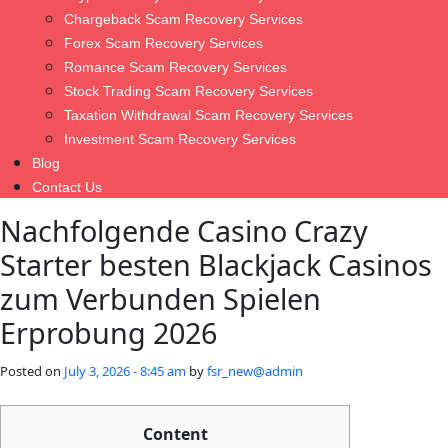
Chargeback Scam Recovery Services
Forex Scam Recovery Services
Romance Scam Recovery Services
Stock Trading Scam Recovery Services
Taxation Withdrawal Scam Recovery Services
Investment Scam Recovery Services
Blog
Contact Us
Nachfolgende Casino Crazy
Starter besten Blackjack Casinos
zum Verbunden Spielen
Erprobung 2026
Posted on
July 3, 2026 - 8:45 am
by
fsr_new@admin
Content