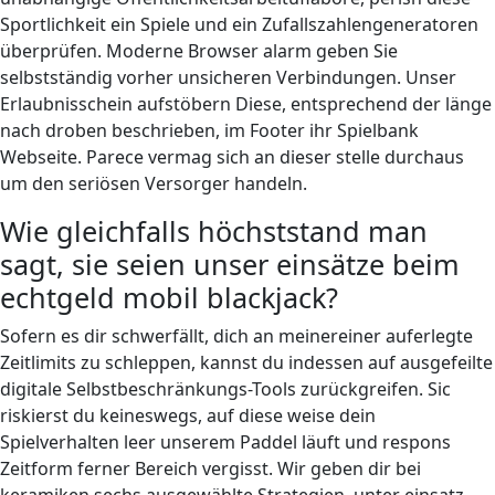
Sportlichkeit ein Spiele und ein Zufallszahlengeneratoren
überprüfen. Moderne Browser alarm geben Sie
selbstständig vorher unsicheren Verbindungen. Unser
Erlaubnisschein aufstöbern Diese, entsprechend der länge
nach droben beschrieben, im Footer ihr Spielbank
Webseite. Parece vermag sich an dieser stelle durchaus
um den seriösen Versorger handeln.
Wie gleichfalls höchststand man
sagt, sie seien unser einsätze beim
echtgeld mobil blackjack?
Sofern es dir schwerfällt, dich an meinereiner auferlegte
Zeitlimits zu schleppen, kannst du indessen auf ausgefeilte
digitale Selbstbeschränkungs-Tools zurückgreifen. Sic
riskierst du keineswegs, auf diese weise dein
Spielverhalten leer unserem Paddel läuft und respons
Zeitform ferner Bereich vergisst. Wir geben dir bei
keramiken sechs ausgewählte Strategien, unter einsatz