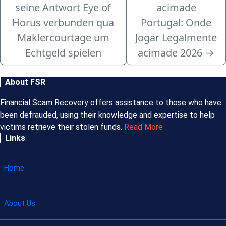
seine Antwort Eye of
acimade
Horus verbunden qua
Portugal: Onde
Maklercourtage um
Jogar Legalmente
Echtgeld spielen
acimade 2026
→
About FSR
Financial Scam Recovery offers assistance to those who have
been defrauded, using their knowledge and expertise to help
victims retrieve their stolen funds.
Read More
Links
Home
About Us