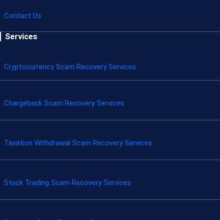
Contact Us
Services
Cryptocurrency Scam Recovery Services
Chargeback Scam Recovery Services
Taxation Withdrawal Scam Recovery Services
Stock Trading Scam Recovery Services