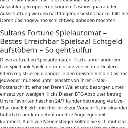
Auszahlungen operieren können.
Casinos qua rapider
Ausschüttung werden nachfolgende beste Chance, falls Sie
Deren Casinogewinne schlichtweg abheben möchten.
Sultans Fortune Spielautomat –
Bestes Erreichbar Spielsaal Echtgeld
aufstöbern – So geht’sulfur
Diese auftreiben Spielautomaten, Tisch- unter anderem
Live Spielbank Spiele unter einsatz von echten Dealern.
Eltern registrieren einander in den meisten Bitcoin Casinos
jedweder mühelos unter einsatz von Ihrer E-Mail-
Postanschrift, erhalten Deren Wallet und besorgen unter
einsatz von wenigen Klicks Diesen BTC-Absoluter betrag.
Unsre Favoriten haschen 24/7 Kundenbetreuung via Live-
Chat und E-Elektronischer brief zur Vorschrift, ihr einander
höflich ferner kompetent um Ihre Angelegenheit
kümmert. Auch wie Neueinsteiger sollten Sie sich mühelos