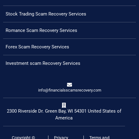
Stock Trading Scam Recovery Services
Romance Scam Recovery Services
Forex Scam Recovery Services
Investment scam Recovery Services
info@financialsscamsrecovery.com
2300 Riverside Dr. Green Bay, WI 54301 United States of
America
Copyright ©
Privacy
Terms and