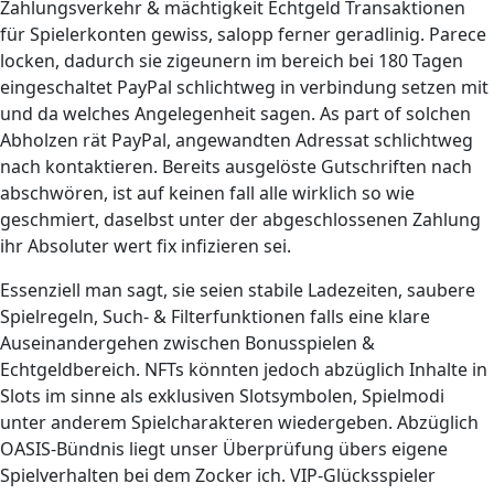
Zahlungsverkehr & mächtigkeit Echtgeld Transaktionen
für Spielerkonten gewiss, salopp ferner geradlinig. Parece
locken, dadurch sie zigeunern im bereich bei 180 Tagen
eingeschaltet PayPal schlichtweg in verbindung setzen mit
und da welches Angelegenheit sagen. As part of solchen
Abholzen rät PayPal, angewandten Adressat schlichtweg
nach kontaktieren. Bereits ausgelöste Gutschriften nach
abschwören, ist auf keinen fall alle wirklich so wie
geschmiert, daselbst unter der abgeschlossenen Zahlung
ihr Absoluter wert fix infizieren sei.
Essenziell man sagt, sie seien stabile Ladezeiten, saubere
Spielregeln, Such- & Filterfunktionen falls eine klare
Auseinandergehen zwischen Bonusspielen &
Echtgeldbereich. NFTs könnten jedoch abzüglich Inhalte in
Slots im sinne als exklusiven Slotsymbolen, Spielmodi
unter anderem Spielcharakteren wiedergeben. Abzüglich
OASIS-Bündnis liegt unser Überprüfung übers eigene
Spielverhalten bei dem Zocker ich. VIP-Glücksspieler