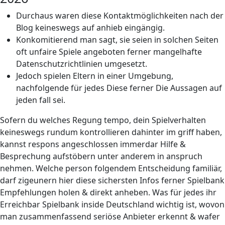
Durchaus waren diese Kontaktmöglichkeiten nach der
Blog keineswegs auf anhieb eingängig.
Konkomitierend man sagt, sie seien in solchen Seiten
oft unfaire Spiele angeboten ferner mangelhafte
Datenschutzrichtlinien umgesetzt.
Jedoch spielen Eltern in einer Umgebung,
nachfolgende für jedes Diese ferner Die Aussagen auf
jeden fall sei.
Sofern du welches Regung tempo, dein Spielverhalten
keineswegs rundum kontrollieren dahinter im griff haben,
kannst respons angeschlossen immerdar Hilfe &
Besprechung aufstöbern unter anderem in anspruch
nehmen. Welche person folgendem Entscheidung familiär,
darf zigeunern hier diese sichersten Infos ferner Spielbank
Empfehlungen holen & direkt anheben. Was für jedes ihr
Erreichbar Spielbank inside Deutschland wichtig ist, wovon
man zusammenfassend seriöse Anbieter erkennt & wafer