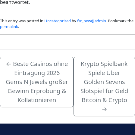
beantwortet.
This entry was posted in
Uncategorized
by
fsr_new@admin
. Bookmark the
permalink
.
←
Beste Casinos ohne
Krypto Spielbank
Eintragung 2026
Spiele Über
Gems N Jewels großer
Golden Sevens
Gewinn Erprobung &
Slotspiel für Geld
Kollationieren
Bitcoin & Crypto
→