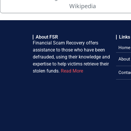
Wikipedia
About FSR
Links
Financial Scam Recovery offers
Home
assistance to those who have been
defrauded, using their knowledge and
About
expertise to help victims retrieve their
stolen funds.
Read More
Conta