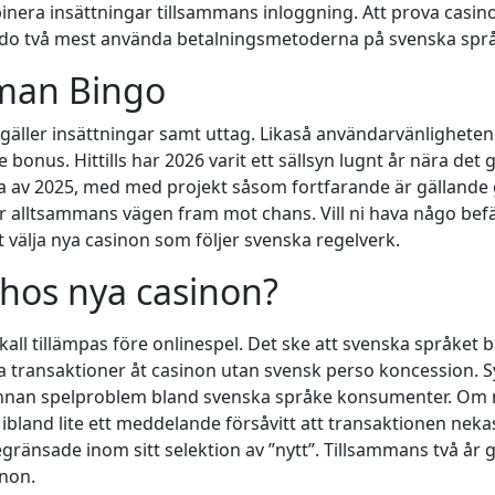
era insättningar tillsammans inloggning. Att prova casino t
i do två mest använda betalningsmetoderna på svenska språk
mman Bingo
 gäller insättningar samt uttag. Likaså användarvänligheten
 bonus. Hittills har 2026 varit ett sällsyn lugnt år nära det
a av 2025, med med projekt såsom fortfarande är gällande 
år alltsammans vägen fram mot chans. Vill ni hava någo befä
t välja nya casinon som följer svenska regelverk.
 hos nya casinon?
all tillämpas före onlinespel. Det ske att svenska språket
a transaktioner åt casinon utan svensk perso koncession. Syf
innan spelproblem bland svenska språke konsumenter. Om ni
land lite ett meddelande försåvitt att transaktionen nekas 
gränsade inom sitt selektion av ”nytt”. Tillsammans två år 
inon.