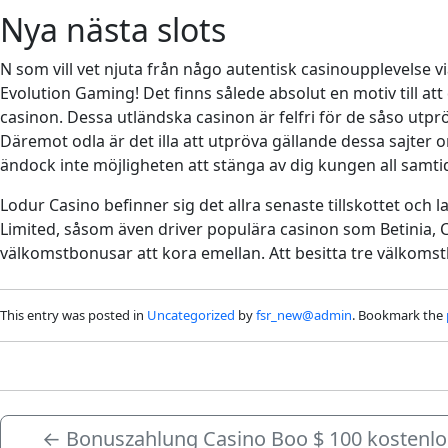
Nya nästa slots
N som vill vet njuta från någo autentisk casinoupplevelse
Evolution Gaming! Det finns sålede absolut en motiv till att
casinon. Dessa utländska casinon är felfri för de såso utpr
Däremot odla är det illa att utpröva gällande dessa sajter o
ändock inte möjligheten att stänga av dig kungen all samt
Lodur Casino befinner sig det allra senaste tillskottet och
Limited, såsom även driver populära casinon som Betinia, 
välkomstbonusar att kora emellan. Att besitta tre välkomstb
This entry was posted in
Uncategorized
by
fsr_new@admin
. Bookmark the
←
Bonuszahlung Casino Boo $ 100 kostenlo