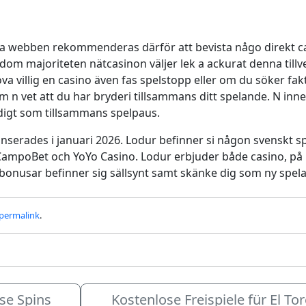
 via webben rekommenderas därför att bevista någo direkt c
 dom majoriteten nätcasinon väljer lek a ackurat denna tillve
öva villig en casino även fas spelstopp eller om du söker fa
m n vet att du har bryderi tillsammans ditt spelande. N inneh
idigt som tillsammans spelpaus.
 lanserades i januari 2026. Lodur befinner si någon svenskt
CampoBet och YoYo Casino. Lodur erbjuder både casino, på 
onusar befinner sig sällsynt samt skänke dig som ny spelare 
permalink
.
se Spins
Kostenlose Freispiele für El To