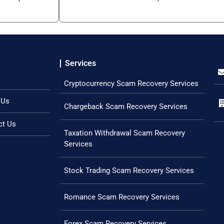
Services
Cryptocurrency Scam Recovery Services
 Us
Chargeback Scam Recovery Services
ct Us
Taxation Withdrawal Scam Recovery
Services
Stock Trading Scam Recovery Services
Romance Scam Recovery Services
Forex Scam Recovery Services