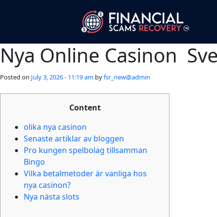
Nya Online Casinon ️ Sv
Posted on
July 3, 2026 - 11:19 am
by
fsr_new@admin
Content
olika nya casinon
Senaste artiklar av bloggen
Pro kungen spelbolag tillsamman
Bingo
Vilka betalmetoder är vanliga hos
nya casinon?
Nya nästa slots