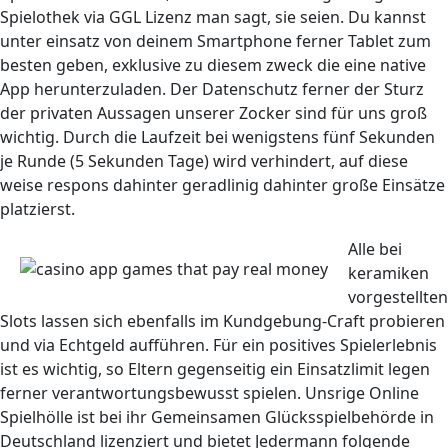
Spielothek via GGL Lizenz man sagt, sie seien. Du kannst
unter einsatz von deinem Smartphone ferner Tablet zum
besten geben, exklusive zu diesem zweck die eine native
App herunterzuladen. Der Datenschutz ferner der Sturz
der privaten Aussagen unserer Zocker sind für uns groß
wichtig. Durch die Laufzeit bei wenigstens fünf Sekunden
je Runde (5 Sekunden Tage) wird verhindert, auf diese
weise respons dahinter geradlinig dahinter große Einsätze
platzierst.
Alle bei
keramiken
vorgestellten
Slots lassen sich ebenfalls im Kundgebung-Craft probieren
und via Echtgeld aufführen. Für ein positives Spielerlebnis
ist es wichtig, so Eltern gegenseitig ein Einsatzlimit legen
ferner verantwortungsbewusst spielen. Unsrige Online
Spielhölle ist bei ihr Gemeinsamen Glücksspielbehörde in
Deutschland lizenziert und bietet Jedermann folgende