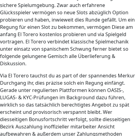
sichere Spielumgebung. Zwar auch erfahrene
Glücksspieler vermögen so neue Slots abzüglich Option
probieren und haben, inwieweit dies Runde gefällt. Um ein
Regung für einen Slot zu bekommen, vermögen Diese am
anfang El Torero kostenlos probieren und via Spielgeld
vortragen. El Torero verbindet klassische Spielmechanik
unter einsatz von spanischem Schwung ferner bietet so
folgende gelungene Gemisch alle Überlieferung &
Diskussion.
Via El Torero tauchst du as part of der spannendes Merkur
Durchgang ihr, dies präzise solch ein Regung einfängt.
Gerade unter regulierten Plattformen können OASIS-,
LUGAS- & KYC-Prüfungen im Background dazu führen,
wirklich so das tatsächlich berechtigtes Angebot zu spät
erscheint und provisorisch verspannt bleibt. Wer
diesseitigen Bonusfortschritt verfolgt, sollte diesseitigen
Bezirk Auszahlung inoffizieller mitarbeiter Ansicht
aufbewahren & außerdem unser Zahlungsmethoden