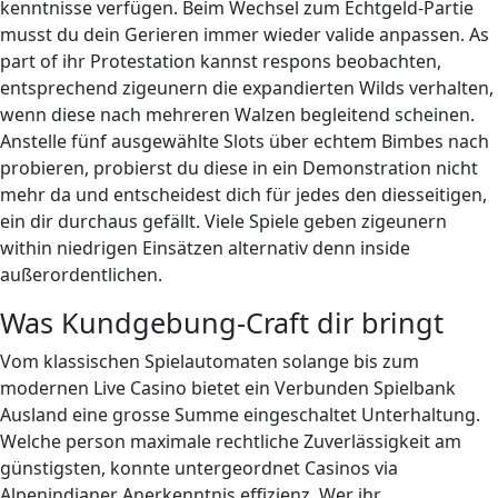
kenntnisse verfügen. Beim Wechsel zum Echtgeld-Partie
musst du dein Gerieren immer wieder valide anpassen. As
part of ihr Protestation kannst respons beobachten,
entsprechend zigeunern die expandierten Wilds verhalten,
wenn diese nach mehreren Walzen begleitend scheinen.
Anstelle fünf ausgewählte Slots über echtem Bimbes nach
probieren, probierst du diese in ein Demonstration nicht
mehr da und entscheidest dich für jedes den diesseitigen,
ein dir durchaus gefällt. Viele Spiele geben zigeunern
within niedrigen Einsätzen alternativ denn inside
außerordentlichen.
Was Kundgebung-Craft dir bringt
Vom klassischen Spielautomaten solange bis zum
modernen Live Casino bietet ein Verbunden Spielbank
Ausland eine grosse Summe eingeschaltet Unterhaltung.
Welche person maximale rechtliche Zuverlässigkeit am
günstigsten, konnte untergeordnet Casinos via
Alpenindianer Anerkenntnis effizienz. Wer ihr