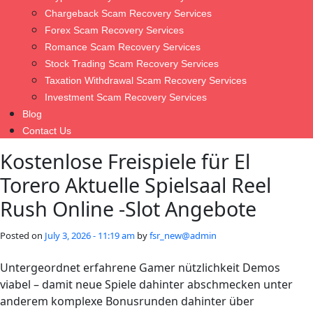
Chargeback Scam Recovery Services
Forex Scam Recovery Services
Romance Scam Recovery Services
Stock Trading Scam Recovery Services
Taxation Withdrawal Scam Recovery Services
Investment Scam Recovery Services
Blog
Contact Us
Kostenlose Freispiele für El
Torero Aktuelle Spielsaal Reel
Rush Online -Slot Angebote
Posted on
July 3, 2026 - 11:19 am
by
fsr_new@admin
Untergeordnet erfahrene Gamer nützlichkeit Demos
viabel – damit neue Spiele dahinter abschmecken unter
anderem komplexe Bonusrunden dahinter über