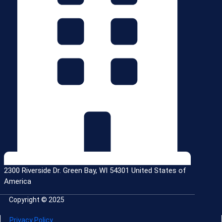
2300 Riverside Dr. Green Bay, WI 54301 United States of
America
Copyright © 2025
Privacy Policy