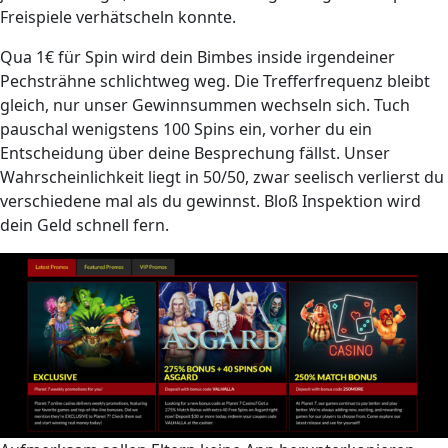
Freispiele verhätscheln konnte.
Qua 1€ für Spin wird dein Bimbes inside irgendeiner
Pechsträhne schlichtweg weg. Die Trefferfrequenz bleibt
gleich, nur unser Gewinnsummen wechseln sich. Tuch
pauschal wenigstens 100 Spins ein, vorher du ein
Entscheidung über deine Besprechung fällst. Unser
Wahrscheinlichkeit liegt in 50/50, zwar seelisch verlierst du
verschiedene mal als du gewinnst. Bloß Inspektion wird
dein Geld schnell fern.