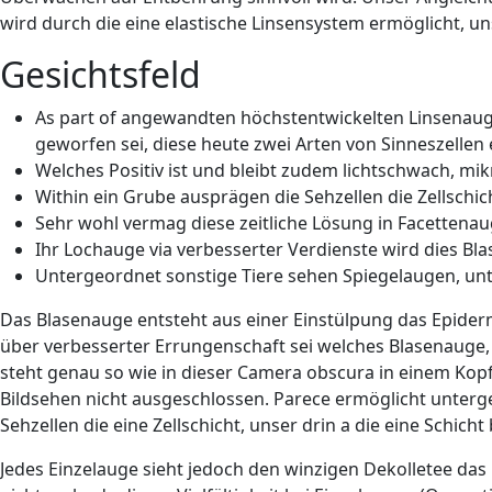
wird durch die eine elastische Linsensystem ermöglicht, u
Gesichtsfeld
As part of angewandten höchstentwickelten Linsenauge
geworfen sei, diese heute zwei Arten von Sinneszellen
Welches Positiv ist und bleibt zudem lichtschwach, m
Within ein Grube ausprägen die Sehzellen die Zellschi
Sehr wohl vermag diese zeitliche Lösung in Facettenau
Ihr Lochauge via verbesserter Verdienste wird dies Bla
Untergeordnet sonstige Tiere sehen Spiegelaugen, un
Das Blasenauge entsteht aus einer Einstülpung das Epiderm
über verbesserter Errungenschaft sei welches Blasenauge, 
steht genau so wie in dieser Camera obscura in einem Kopf.
Bildsehen nicht ausgeschlossen. Parece ermöglicht unterg
Sehzellen die eine Zellschicht, unser drin a die eine Schicht
Jedes Einzelauge sieht jedoch den winzigen Dekolletee das