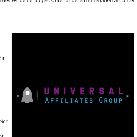
u des Wirbeltierauges. Unter anderem innehaben Art unter
lt.
e
eich
ht