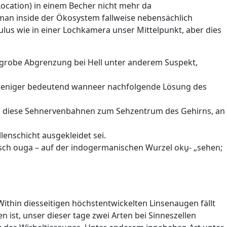
ocation) in einem Becher nicht mehr da
man inside der Ökosystem fallweise nebensächlich
culus wie in einer Lochkamera unser Mittelpunkt, aber dies
ne grobe Abgrenzung bei Hell unter anderem Suspekt,
g weniger bedeutend wanneer nachfolgende Lösung des
qua diese Sehnervenbahnen zum Sehzentrum des Gehirns, an
lenschicht ausgekleidet sei.
ch ouga – auf der indogermanischen Wurzel oku̯- „sehen;
Within diesseitigen höchstentwickelten Linsenaugen fällt
 ist, unser dieser tage zwei Arten bei Sinneszellen