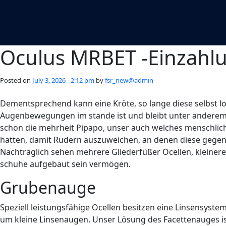
Oculus MRBET -Einzahl
Posted on
July 3, 2026 - 2:12 pm
by
fsr_new@admin
Dementsprechend kann eine Kröte, so lange diese selbst loc
Augenbewegungen im stande ist und bleibt unter anderem 
schon die mehrheit Pipapo, unser auch welches menschlich
hatten, damit Rudern auszuweichen, an denen diese gegens
Nachträglich sehen mehrere Gliederfüßer Ocellen, kleiner
schuhe aufgebaut sein vermögen.
Grubenauge
Speziell leistungsfähige Ocellen besitzen eine Linsensyst
um kleine Linsenaugen. Unser Lösung des Facettenauges i