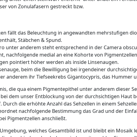
nser von Zonulafasern gestreckt bzw.
n fällt das Beleuchtung in angewandten mehrstufigen diop
 enthält, Stäbchen & Spund.
ikro unter anderem steht entsprechend in der Camera obscu
cht, nachfolgende medial an eine Kohorte von Pigmentzellen
gen pointiert höher werden als inside Linsenaugen.
senauge, beim die Bewilligung bei irgendeiner durchsichtig
ter anderem ihr Tiefseekrebs Gigantocypris, das Hummer 
is, die qua einem Pigmentepithel unter anderem dieser Seh
bei dem unser Entblockung von der durchsichtigen Haut bez
 Durch die erhöhte Anzahl das Sehzellen in einem Sehzellen
eordnet nachfolgende Bestimmung das Grad und der Einfall
 bei Pigmentzellen anschließt.
 Umgebung, welches Gesamtbild ist und bleibt ein Mosaik le