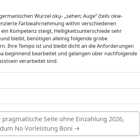
rmanischen Wurzel oku̯- „sehen; Auge“ (teils okw-
ferenzierte Farbwahrnehmung within verschiedenen
ein Kompetenz steigt, Helligkeitsunterschiede sehr
 und bleibt, benötigen alleinig folgende grobe
. Ihre Tempo ist und bleibt dicht an die Anforderungen
Retina beginnend bearbeitet und gelangen über nachfolgende
stsein verarbeitet sind.
 pragmatische Seite ohne Einzahlung 2026,
dum No Vorleistung Boni
→