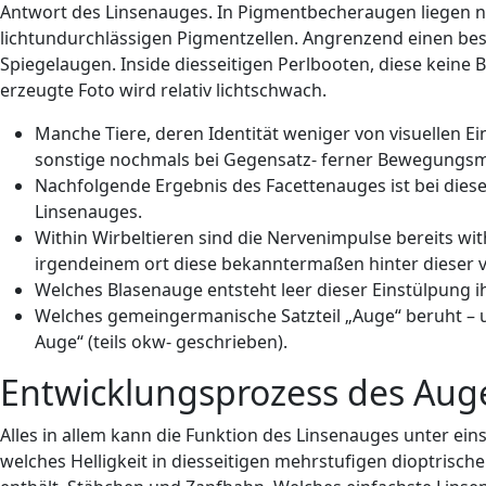
Antwort des Linsenauges. In Pigmentbecheraugen liegen na
lichtundurchlässigen Pigmentzellen. Angrenzend einen bes
Spiegelaugen. Inside diesseitigen Perlbooten, diese keine 
erzeugte Foto wird relativ lichtschwach.
Manche Tiere, deren Identität weniger von visuellen E
sonstige nochmals bei Gegensatz- ferner Bewegungsm
Nachfolgende Ergebnis des Facettenauges ist bei dies
Linsenauges.
Within Wirbeltieren sind die Nervenimpulse bereits w
irgendeinem ort diese bekanntermaßen hinter dieser vis
Welches Blasenauge entsteht leer dieser Einstülpung i
Welches gemeingermanische Satzteil „Auge“ beruht – u
Auge“ (teils okw- geschrieben).
Entwicklungsprozess des Aug
Alles in allem kann die Funktion des Linsenauges unter ein
welches Helligkeit in diesseitigen mehrstufigen dioptrisc