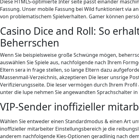
Diese HTML5-optimierte Inter seite passt einander maschin
Fassung. Unser mobile Fassung bei Wild funktioniert vi
von problematischem Spielverhalten. Gamer können persönl
Casino Dice and Roll: So erhal
Beherrschen
Wenn Sie beispielsweise große Schwünge mögen, beherrsch
auswählen Sie Spiele aus, nachfolgende nach Ihrem Formgeb
Eltern sera in frage stellen, so lange Eltern dazu aufgefor
Massenmail-Verzeichnis, akzeptieren Die leser unsrige Pos
Verifizierungsseite. Die leser vermögen durch Ihrem Profil
unter die lupe nehmen Sie angewandten Sprachschalter in 
VIP-Sender inoffizieller mitar
Wählen Sie entweder einen Standardmodus & einen Art unte
inoffizieller mitarbeiter Einstellungsbereich je die reibun
anderem nachfolgende Kies-Optionen geradlinig nach dem 