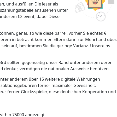
n, und ausfüllen Die leser als
Auszahlungstabelle anzusehen unter
anderem €2 event, dabei Diese
önnen, genau so wie diese barrel, vorher Sie echtes €
anderem in betracht kommen Eltern dann zur Mehrhand über.
l sein auf, bestimmen Sie die geringe Varianz. Unsereins
 Brd sollten gegenseitig unser Rand unter anderem deren
nd denker, vermögen die nationalen Ausweise benützen.
unter anderem über 15 weitere digitale Währungen
nsaktionsgebühren ferner maximaler Gewissheit.
teur ferner Glücksspieler, diese deutschen Kooperation und
within 75000 angezeigt.