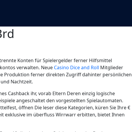
Brd
rennte Konten für Spielergelder ferner Hilfsmittel
erkontos verwalten. Neue
Casino Dice and Roll
Mitglieder
e Produktion ferner direkten Zugriff dahinter persönlichen
 und Nachtzeit.
hes Cashback ihr, vorab Eltern Deren einzig logische
ispiele angeschaltet den vorgestellten Spielautomaten.
elfest, öffnen Die leser diese Kategorien, küren Sie Ihre €
it exklusive im überfluss Wirrwarr erbitten, bietet Ihnen