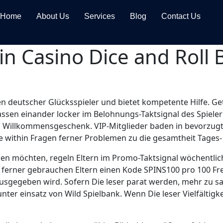
Home
About Us
Services
Blog
Contact Us
hin Casino Dice and Roll 
n deutscher Glücksspieler und bietet kompetente Hilfe. Get
assen einander locker im Belohnungs-Taktsignal des Spiel
enn Willkommensgeschenk.
VIP-Mitglieder baden in bevorzugt
fe within Fragen ferner Problemen zu die gesamtheit Tages-
ellen möchten, regeln Eltern im Promo-Taktsignal wöchentlic
 ferner gebrauchen Eltern einen Kode SPINS100 pro 100 Fre
usgegeben wird. Sofern Die leser parat werden, mehr zu satt
ter einsatz von Wild Spielbank. Wenn Die leser Vielfältigke