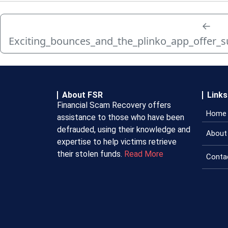
←
Exciting_bounces_and_the_plinko_app_offer_su
About FSR
Links
Financial Scam Recovery offers
Home
assistance to those who have been
defrauded, using their knowledge and
About
expertise to help victims retrieve
their stolen funds.
Read More
Conta