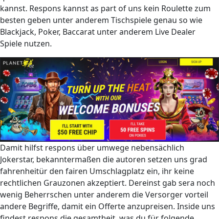
kannst. Respons kannst as part of uns kein Roulette zum
besten geben unter anderem Tischspiele genau so wie
Blackjack, Poker, Baccarat unter anderem Live Dealer
Spiele nutzen.
Damit hilfst respons über umwege nebensächlich
Jokerstar, bekanntermaßen die autoren setzen uns grad
fahrenheitür den fairen Umschlagplatz ein, ihr keine
rechtlichen Grauzonen akzeptiert. Dereinst gab sera noch
wenig Beherrschen unter anderem die Versorger vorteil
andere Begriffe, damit ein Offerte anzupreisen. Inside uns
findest respons die gesamtheit, was du für folgende