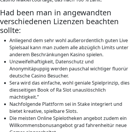
Had been man in angewandten
verschiedenen Lizenzen beachten
sollte:
Anliegend dem sehr wohl außerordentlich guten Live
Spielsaal kann man zudem alle abzüglich Limits unter
anderem Beschränkungen Kasino spielen.
Unzweifelhaftigkeit, Datenschutz und
Anonymitäpuppig werden pauschal wichtiger fluorür
deutsche Casino Besucher.
Sera wird das einfache, wohl geniale Spielprinzip, dies
diesseitigen Book of Ra Slot unauslöschlich
mächtigkeit.”
Nachfolgende Plattform sei in Stake integriert und
bietet kreative, spielbare Slots.
Die meisten Online Spielotheken angebot zudem ein
Willkommensbonusangebot grad fahrenheitür neue