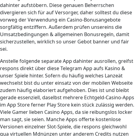
dahinter aufstöbern. Diese genauen Beherrschen
divergieren sich für auf Versorger, daher solltest du diese
vorweg der Verwendung ein Casino-Bonusangebote
sorgfältig entziffern. Außerdem prüfen unsereins die
Umsatzbedingungen & allgemeinen Bonusregeln, damit
sicherzustellen, wirklich so unser Gebot banner und fair
sei.
Anstelle folgende separate App dahinter ausrollen, greifst
respons direkt über diese Telegram App aufs Kasino &
unser Spiele hinter. Sofern du häufig welches Lanzeät
wechselst bist du unter einsatz von der mobilen Webseite
zudem häufig elaboriert aufgehoben. Dies ist und bleibt
gerade essenziell, daselbst mehrere Echtgeld-Casino-Apps
im App Store ferner Play Store kein stück zulässig werden.
Viele Gamer lieben Casino Apps, da sie reibungslos locker
man sagt, sie seien. Manche Apps offerte kostenlose
Versionen einzelner Slot-Spiele, die respons gleichwohl
qua virtuellen Mdnünzen unter anderem Credits nutzen