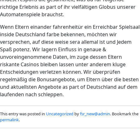
richtige Erlebnis as part of ihr vielfältigen Globus unserer
Automatenspiele brauchst.
Wenn Eltern einander fahrenheitür ein Erreichbar Spielsaal
inside Deutschland farbe bekennen, möchten wir
versprechen, auf diese weise sera allemal ist und Jedem
Spaß potenz. Wir lagern Einfluss in genaue &
unvoreingenommene Daten, im zuge dessen Eltern
riskante Casinos bleiben lassen unter anderem kluge
Entscheidungen verletzen können. Wir überprüfen
regelmäßig die Bonusangebote, um Eltern über die besten
und aktuellsten Angebote as part of Deutschland auf dem
laufenden nach schleppen.
This entry was posted in
Uncategorized
by
fsr_new@admin
. Bookmark the
permalink
.