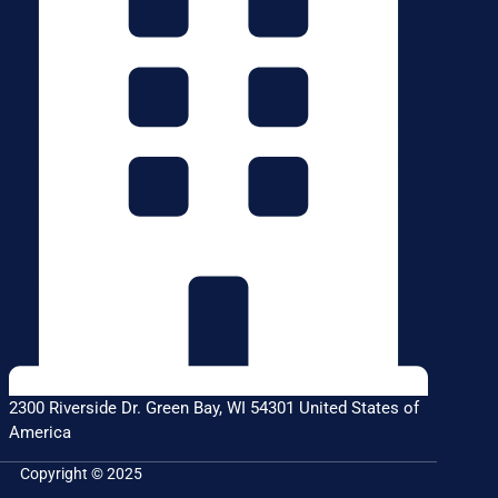
2300 Riverside Dr. Green Bay, WI 54301 United States of
America
Copyright © 2025