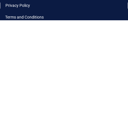
Privacy Policy
Terms and Conditions