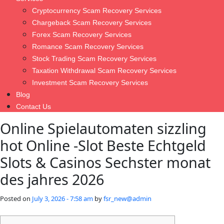
Cryptocurrency Scam Recovery Services
Chargeback Scam Recovery Services
Forex Scam Recovery Services
Romance Scam Recovery Services
Stock Trading Scam Recovery Services
Taxation Withdrawal Scam Recovery Services
Investment Scam Recovery Services
Blog
Contact Us
Online Spielautomaten sizzling
hot Online -Slot Beste Echtgeld
Slots & Casinos Sechster monat
des jahres 2026
Posted on
July 3, 2026 - 7:58 am
by
fsr_new@admin