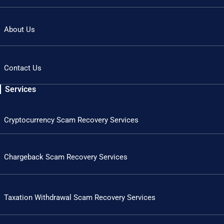
About Us
Contact Us
Services
Cryptocurrency Scam Recovery Services
Chargeback Scam Recovery Services
Taxation Withdrawal Scam Recovery Services