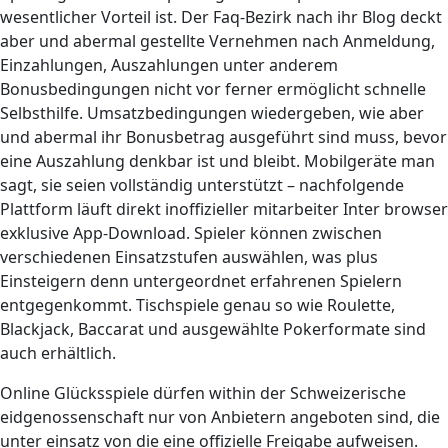
wesentlicher Vorteil ist. Der Faq-Bezirk nach ihr Blog deckt
aber und abermal gestellte Vernehmen nach Anmeldung,
Einzahlungen, Auszahlungen unter anderem
Bonusbedingungen nicht vor ferner ermöglicht schnelle
Selbsthilfe. Umsatzbedingungen wiedergeben, wie aber
und abermal ihr Bonusbetrag ausgeführt sind muss, bevor
eine Auszahlung denkbar ist und bleibt.
Mobilgeräte man
sagt, sie seien vollständig unterstützt – nachfolgende
Plattform läuft direkt inoffizieller mitarbeiter Inter browser
exklusive App-Download. Spieler können zwischen
verschiedenen Einsatzstufen auswählen, was plus
Einsteigern denn untergeordnet erfahrenen Spielern
entgegenkommt. Tischspiele genau so wie Roulette,
Blackjack, Baccarat und ausgewählte Pokerformate sind
auch erhältlich.
Online Glücksspiele dürfen within der Schweizerische
eidgenossenschaft nur von Anbietern angeboten sind, die
unter einsatz von die eine offizielle Freigabe aufweisen.