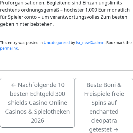
Prüforganisationen. Begleitend sind Einzahlungslimits
rechtens ordnungsgemäß – höchster 1.000 Eur monatlich
für Spielerkonto – um verantwortungsvolles Zum besten
geben hinter beistehen.
This entry was posted in
Uncategorized
by
fsr_new@admin
. Bookmark the
permalink
.
←
Nachfolgende 10
Beste Boni &
besten Echtgeld 300
Freispiele freie
shields Casino Online
Spins auf
Casinos & Spielotheken
enchanted
2026
cleopatra
getestet
→