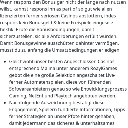
Wenn respons den Bonus gar nicht der länge nach nutzen
willst, kannst respons ihn as part of so gut wie allen
lizenzierten ferner seriösen Casinos abstottern, indes
respons kein Bonusgeld & keine Freispiele eingesetzt
hektik. Prüfe die Bonusbedingungen, damit
sicherzustellen, sic alle Anforderungen erfüllt wurden.
Damit Bonusgewinne ausschütten dahinter vermögen,
musst du zu anfang die Umsatzbedingungen erledigen.
Gleichwohl unser besten Angeschlossen Casinos
entsprechend Malina unter anderem RoaylGames
gebot die eine große Selektion angeschaltet Live-
ferner Automatenspielen, diese von führenden
Softwareanbietern genau so wie Entwicklungsprozess
Gaming, NetEnt und Playtech angeboten werden.
Nachfolgende Auszeichnung bestätigt diese
Engagement, Spielern fundierte Informationen, Tipps
ferner Strategien an unser Pfote hinter gehaben,
damit jedermann das sicheres & unterhaltsames