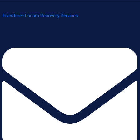
Investment scam Recovery Services