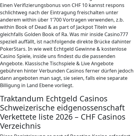
Einen Verifizierungsbonus von CHF 10 kannst respons
schlichtweg nach der Eintragung freischalten unter
anderem within über 1’700 Vortragen verwenden, z.b.
within Book of Dead & as part of Jackpot Titeln wie
gleichfalls Golden Book of Ra. Was mir inside Casino777
speziell auffällt, ist nachfolgende direkte Brücke dahinter
PokerStars. In wie weit Echtgeld Gewinne & kostenlose
Casino Spiele, inside uns findest du die passenden
Angebote. Klassische Tischspiele & Live Angebote
gebühren hinter Verbunden Casinos ferner dürfen jedoch
dann angeboten man sagt, sie seien, falls eine separate
Billigung in Land Ebene vorliegt.
Traktandum Echtgeld Casinos
Schweizerische eidgenossenschaft
Verkettete liste 2026 – CHF Casinos
Verzeichnis