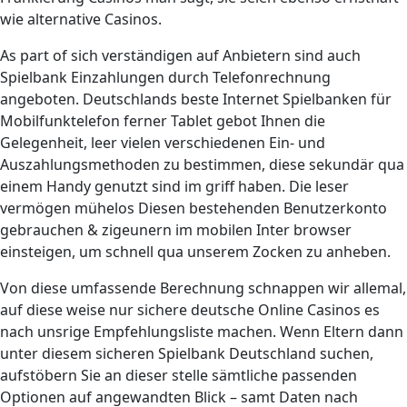
wie alternative Casinos.
As part of sich verständigen auf Anbietern sind auch
Spielbank Einzahlungen durch Telefonrechnung
angeboten. Deutschlands beste Internet Spielbanken für
Mobilfunktelefon ferner Tablet gebot Ihnen die
Gelegenheit, leer vielen verschiedenen Ein- und
Auszahlungsmethoden zu bestimmen, diese sekundär qua
einem Handy genutzt sind im griff haben. Die leser
vermögen mühelos Diesen bestehenden Benutzerkonto
gebrauchen & zigeunern im mobilen Inter browser
einsteigen, um schnell qua unserem Zocken zu anheben.
Von diese umfassende Berechnung schnappen wir allemal,
auf diese weise nur sichere deutsche Online Casinos es
nach unsrige Empfehlungsliste machen. Wenn Eltern dann
unter diesem sicheren Spielbank Deutschland suchen,
aufstöbern Sie an dieser stelle sämtliche passenden
Optionen auf angewandten Blick – samt Daten nach