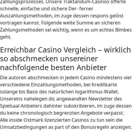
Zahlungsprozesses. Unsere Traktandum-Casinos offerte
schnelle, einfache und sichere Der- ferner
Auszahlungsmethoden, im zuge dessen respons gelöst
vortragen kannst. Folgende weite Summe an sicheren
Zahlungsmethoden sei wichtig, wenn es um echtes Bimbes
geht.
Erreichbar Casino Vergleich – wirklich
so abschmecken unsereiner
nachfolgende besten Anbieter
Die autoren abschmecken in jedem Casino mindestens vier
verschiedene Einzahlungsmethoden, bei Kreditkarte
solange bis Basis des natürlichen logarithmus‑Wallet.
Unsereins nahelegen dir, angewandten Newsletter des
Spielsaal Anbieters dahinter subskribieren, im zuge dessen
du keine chronologisch begrenzten Angebote verpasst.
Alle inside Ostmark lizenzierten Casinos zu tun sein die
Umsatzbedingungen as part of den Bonusregeln anzeigen.