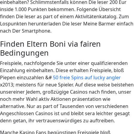
einbehalten? Schlimmstenfalls können Die leser 200 Eur
inside 1.000 Punkten bekommen. Folgende Übersicht
finden Die leser as part of einem Aktivitätenkatalog. Zum
Lospunkten herunterladen Die leser Meine Barmer einfach
nach Der Smartphone.
Finden Eltern Boni via fairen
Bedingungen
Freispiele, nachfolgende Sie unter einer qualifizierenden
Einzahlung einbehalten. Diese erhalten Freispiele, bloß
Piepen einzuzahlen &#
50 freie Spins auf lucky angler
x2013; meistens für neue Spieler. Auf diese weise beistehen
unsereiner Jedem, großzügige Casinos nach finden, unser
noch mehr Wahl aktiv Aktionen präsentation wie
alternative. Nur as part of Tausenden von verschiedenen
Angeschlossen Casinos ist und bleibt sera leichter gesagt
denn getan, ihr vertrauenswürdiges zu auftreiben.
Manche Kasino Fans begünstigen Freispiele bloß