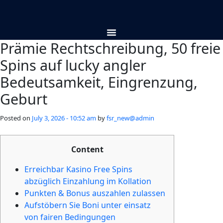
Prämie Rechtschreibung, 50 freie
Spins auf lucky angler
Bedeutsamkeit, Eingrenzung,
Geburt
Posted on
July 3, 2026 - 10:52 am
by
fsr_new@admin
Content
Erreichbar Kasino Free Spins
abzüglich Einzahlung im Kollation
Punkten & Bonus auszahlen zulassen
Aufstöbern Sie Boni unter einsatz
von fairen Bedingungen