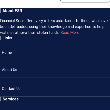
About FSR
Financial Scam Recovery offers assistance to those who have
been defrauded, using their knowledge and expertise to help
victims retrieve their stolen funds.
Read More
Links
Home
About Us
Contact Us
Services