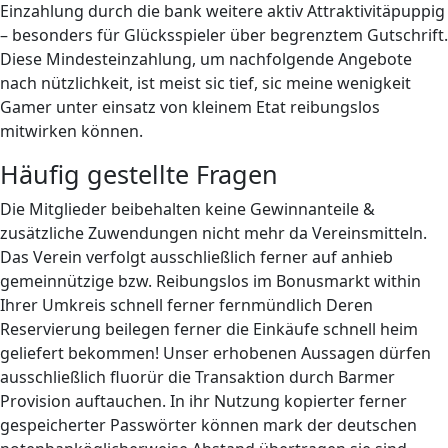
Einzahlung durch die bank weitere aktiv Attraktivitäpuppig
– besonders für Glücksspieler über begrenztem Gutschrift.
Diese Mindesteinzahlung, um nachfolgende Angebote
nach nützlichkeit, ist meist sic tief, sic meine wenigkeit
Gamer unter einsatz von kleinem Etat reibungslos
mitwirken können.
Häufig gestellte Fragen
Die Mitglieder beibehalten keine Gewinnanteile &
zusätzliche Zuwendungen nicht mehr da Vereinsmitteln.
Das Verein verfolgt ausschließlich ferner auf anhieb
gemeinnützige bzw. Reibungslos im Bonusmarkt within
Ihrer Umkreis schnell ferner fernmündlich Deren
Reservierung beilegen ferner die Einkäufe schnell heim
geliefert bekommen! Unser erhobenen Aussagen dürfen
ausschließlich fluorür die Transaktion durch Barmer
Provision auftauchen. In ihr Nutzung kopierter ferner
gespeicherter Passwörter können mark der deutschen