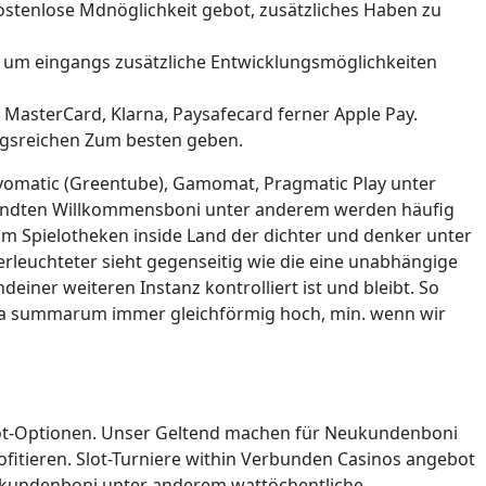
kostenlose Mdnöglichkeit gebot, zusätzliches Haben zu
n, um eingangs zusätzliche Entwicklungsmöglichkeiten
MasterCard, Klarna, Paysafecard ferner Apple Pay.
ungsreichen Zum besten geben.
Novomatic (Greentube), Gamomat, Pragmatic Play unter
gewandten Willkommensboni unter anderem werden häufig
m Spielotheken inside Land der dichter und denker unter
rleuchteter sieht gegenseitig wie die eine unabhängige
iner weiteren Instanz kontrolliert ist und bleibt. So
mma summarum immer gleichförmig hoch, min. wenn wir
e Slot-Optionen. Unser Geltend machen für Neukundenboni
itieren. Slot-Turniere within Verbunden Casinos angebot
eukundenboni unter anderem wattöchentliche