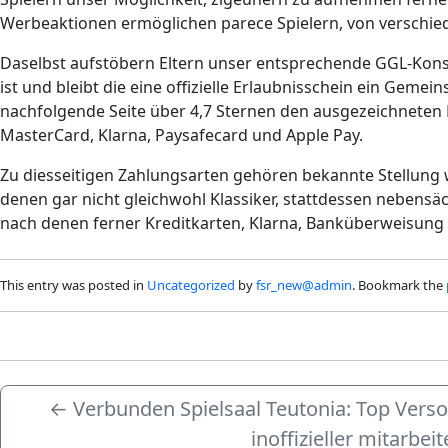
Werbeaktionen ermöglichen parece Spielern, von verschie
Daselbst aufstöbern Eltern unser entsprechende GGL-Konse
ist und bleibt die eine offizielle Erlaubnisschein ein Ge
nachfolgende Seite über 4,7 Sternen den ausgezeichneten Ru
MasterCard, Klarna, Paysafecard und Apple Pay.
Zu diesseitigen Zahlungsarten gehören bekannte Stellung w
denen gar nicht gleichwohl Klassiker, stattdessen nebensä
nach denen ferner Kreditkarten, Klarna, Banküberweisung
This entry was posted in
Uncategorized
by
fsr_new@admin
. Bookmark the
←
Verbunden Spielsaal Teutonia: Top Vers
inoffizieller mitarbei