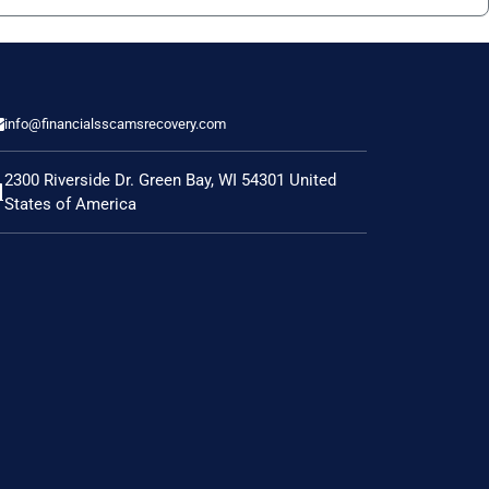
info@financialsscamsrecovery.com
2300 Riverside Dr. Green Bay, WI 54301 United
States of America