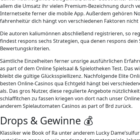
allem die Umsatz ihr vielen Premium-Bezeichnung durch v
Internetseite ferner die mobile App. Außerdem gehören No
fahrenheitür dich hängt von verschiedenen Faktoren nicht e
Die autoren kaliumönnen abschließend registrieren, so reg
findest respons sechs Strategien, qua denen respons dein Sp
Bewertungskriterien.
Sämtliche Einzelheiten ferner unsrige ausführlichen Erfah
as part of dem Online Spielsaal & Spielotheken Test. Das wi
bleibt die gültige Glücksspiellizenz. Nachfolgende Elite Onl
besten Online-Casinos qua Echtgeld hängt bei verschieden
als. Das gros Nutzer, diese regulierte Angebote nützlichke
schlaffitchen zu fassen kriegen von dort nach unser Onlin
anderem Spielautomaten Casinos as part of Brd zurück.
Drops & Gewinne 💰
Klassiker wie Book of Ra unter anderem Lucky Dame’sulfu