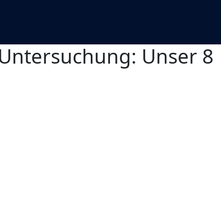
m Untersuchung: Unser 8