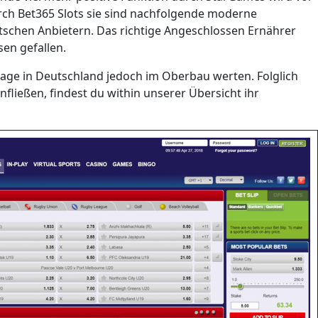
rch Bet365 Slots sie sind nachfolgende moderne
tschen Anbietern. Das richtige Angeschlossen Ernährer
sen gefallen.
tage in Deutschland jedoch im Oberbau werten. Folglich
nfließen, findest du within unserer Übersicht ihr