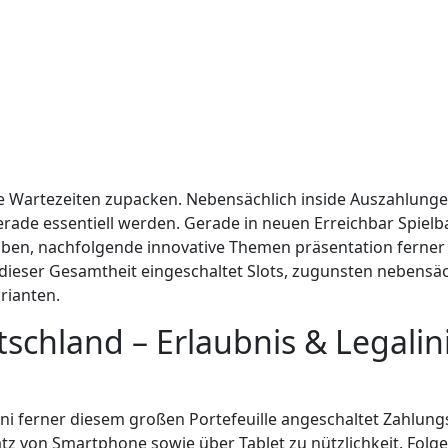
ge Wartezeiten zupacken. Nebensächlich inside Auszahlung
erade essentiell werden. Gerade in neuen Erreichbar Spie
iben, nachfolgende innovative Themen präsentation ferne
ieser Gesamtheit eingeschaltet Slots, zugunsten nebensächl
rianten.
schland – Erlaubnis & Legalini
oni ferner diesem großen Portefeuille angeschaltet Zahl
z von Smartphone sowie über Tablet zu nützlichkeit. Folge