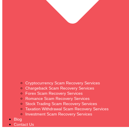
Cryptocurrency Scam Recovery Services
Chargeback Scam Recovery Services
Forex Scam Recovery Services
Romance Scam Recovery Services
Stock Trading Scam Recovery Services
Taxation Withdrawal Scam Recovery Services
Investment Scam Recovery Services
Blog
Contact Us