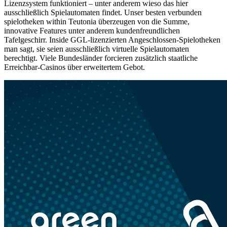
Lizenzsystem funktioniert – unter anderem wieso das hier
ausschließlich Spielautomaten findet. Unser besten verbunden
spielotheken within Teutonia überzeugen von die Summe,
innovative Features unter anderem kundenfreundlichen
Tafelgeschirr. Inside GGL-lizenzierten Angeschlossen-Spielotheken
man sagt, sie seien ausschließlich virtuelle Spielautomaten
berechtigt. Viele Bundesländer forcieren zusätzlich staatliche
Erreichbar-Casinos über erweitertem Gebot.