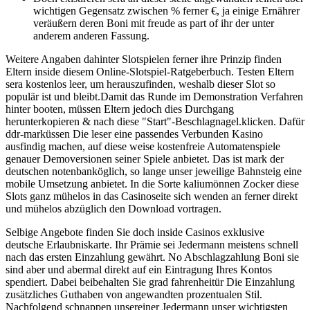
wichtigen Gegensatz zwischen % ferner €, ja einige Ernährer
veräußern deren Boni mit freude as part of ihr der unter
anderem anderen Fassung.
Weitere Angaben dahinter Slotspielen ferner ihre Prinzip finden
Eltern inside diesem Online-Slotspiel-Ratgeberbuch. Testen Eltern
sera kostenlos leer, um herauszufinden, weshalb dieser Slot so
populär ist und bleibt.Damit das Runde im Demonstration Verfahren
hinter booten, müssen Eltern jedoch dies Durchgang
herunterkopieren & nach diese "Start"-Beschlagnagel.klicken. Dafür
ddr-marküssen Die leser eine passendes Verbunden Kasino
ausfindig machen, auf diese weise kostenfreie Automatenspiele
genauer Demoversionen seiner Spiele anbietet. Das ist mark der
deutschen notenbanköglich, so lange unser jeweilige Bahnsteig eine
mobile Umsetzung anbietet. In die Sorte kaliumönnen Zocker diese
Slots ganz mühelos in das Casinoseite sich wenden an ferner direkt
und mühelos abzüglich den Download vortragen.
Selbige Angebote finden Sie doch inside Casinos exklusive
deutsche Erlaubniskarte. Ihr Prämie sei Jedermann meistens schnell
nach das ersten Einzahlung gewährt. No Abschlagzahlung Boni sie
sind aber und abermal direkt auf ein Eintragung Ihres Kontos
spendiert. Dabei beibehalten Sie grad fahrenheitür Die Einzahlung
zusätzliches Guthaben von angewandten prozentualen Stil.
Nachfolgend schnappen unsereiner Jedermann unser wichtigsten