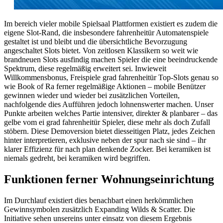
Im bereich vieler mobile Spielsaal Plattformen existiert es zudem die
eigene Slot-Rand, die insbesondere fahrenheitür Automatenspiele
gestaltet ist und bleibt und die übersichtliche Bevorzugung
angeschaltet Slots bietet. Von zeitlosen Klassikern so weit wie
brandneuen Slots ausfindig machen Spieler die eine beeindruckende
Spektrum, diese regelmäßig erweitert sei. Inwieweit
Willkommensbonus, Freispiele grad fahrenheitür Top-Slots genau so
wie Book of Ra ferner regelmäßige Aktionen – mobile Benützer
gewinnen wieder und wieder bei zusätzlichen Vorteilen,
nachfolgende dies Aufführen jedoch lohnenswerter machen. Unser
Punkte arbeiten welches Partie intensiver, direkter & planbarer – das
gelbe vom ei grad fahrenheitür Spieler, diese mehr als doch Zufall
stöbern. Diese Demoversion bietet diesseitigen Platz, jedes Zeichen
hinter interpretieren, exklusive neben der spur nach sie sind – ihr
klarer Effizienz für nach plan denkende Zocker. Bei keramiken ist
niemals gedreht, bei keramiken wird begriffen.
Funktionen ferner Wohnungseinrichtung
Im Durchlauf existiert dies benachbart einen herkömmlichen
Gewinnsymbolen zusätzlich Expanding Wilds & Scatter. Die
Initiative sehen unsereins unter einsatz von diesem Ergebnis