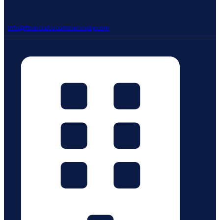
info@financialsscamsrecovery.com