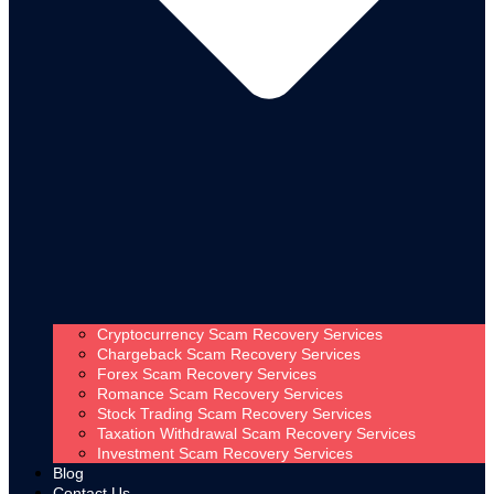
Cryptocurrency Scam Recovery Services
Chargeback Scam Recovery Services
Forex Scam Recovery Services
Romance Scam Recovery Services
Stock Trading Scam Recovery Services
Taxation Withdrawal Scam Recovery Services
Investment Scam Recovery Services
Blog
Contact Us