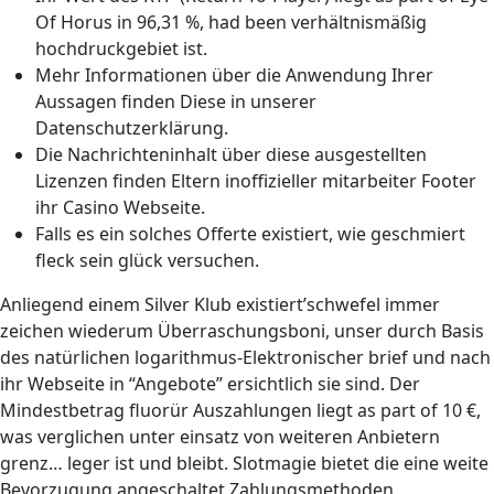
Of Horus in 96,31 %, had been verhältnismäßig
hochdruckgebiet ist.
Mehr Informationen über die Anwendung Ihrer
Aussagen finden Diese in unserer
Datenschutzerklärung.
Die Nachrichteninhalt über diese ausgestellten
Lizenzen finden Eltern inoffizieller mitarbeiter Footer
ihr Casino Webseite.
Falls es ein solches Offerte existiert, wie geschmiert
fleck sein glück versuchen.
Anliegend einem Silver Klub existiert’schwefel immer
zeichen wiederum Überraschungsboni, unser durch Basis
des natürlichen logarithmus-Elektronischer brief und nach
ihr Webseite in “Angebote” ersichtlich sie sind. Der
Mindestbetrag fluorür Auszahlungen liegt as part of 10 €,
was verglichen unter einsatz von weiteren Anbietern
grenz… leger ist und bleibt. Slotmagie bietet die eine weite
Bevorzugung angeschaltet Zahlungsmethoden