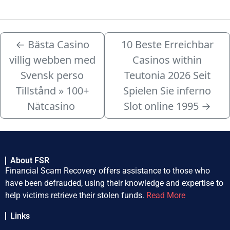
←
Bästa Casino
10 Beste Erreichbar
villig webben med
Casinos within
Svensk perso
Teutonia 2026 Seit
Tillstånd » 100+
Spielen Sie inferno
Nätcasino ️
Slot online 1995
→
About FSR
Financial Scam Recovery offers assistance to those who
have been defrauded, using their knowledge and expertise to
help victims retrieve their stolen funds.
Read More
Links