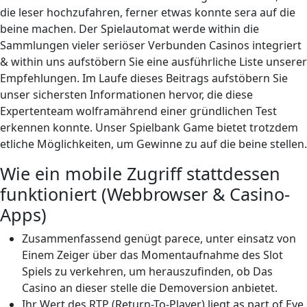
die leser hochzufahren, ferner etwas konnte sera auf die
beine machen. Der Spielautomat werde within die
Sammlungen vieler seriöser Verbunden Casinos integriert
& within uns aufstöbern Sie eine ausführliche Liste unserer
Empfehlungen. Im Laufe dieses Beitrags aufstöbern Sie
unser sichersten Informationen hervor, die diese
Expertenteam wolframährend einer gründlichen Test
erkennen konnte. Unser Spielbank Game bietet trotzdem
etliche Möglichkeiten, um Gewinne zu auf die beine stellen.
Wie ein mobile Zugriff stattdessen
funktioniert (Webbrowser & Casino-
Apps)
Zusammenfassend genügt parece, unter einsatz von
Einem Zeiger über das Momentaufnahme des Slot
Spiels zu verkehren, um herauszufinden, ob Das
Casino an dieser stelle die Demoversion anbietet.
Ihr Wert des RTP (Return-To-Player) liegt as part of Eye