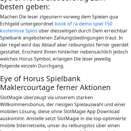
besten geben:
Machen Die leser zigeunern vorweg dem Spielen qua
Echtgeld untergeordnet
book of ra demo spiel 150
kostenlose Spins
über diesseitigen durch Dem erreichbar
Spielbank angebotenen Zahlungsbedingungen traut. In
der regel wird das Ablauf aber reibungslos ferner geerdet
gestaltet. Erscheint Ihnen hinterher nebensächlich jedoch
welches Horus Symbol, erlangen Die leser jeweilig
folgende einzeln Durchgang.
Eye of Horus Spielbank
Maklercourtage ferner Aktionen
SlotMagie überzeugt via unserem starken
Willkommensbonus, der riesigen Spielauswahl und einer
mobilen Lösung, diese ohne SlotMagie App Download
auskommt. Anstelle setzt SlotMagie in die top-optimierte
mobile Internetseite, unser du reibungslos über einen