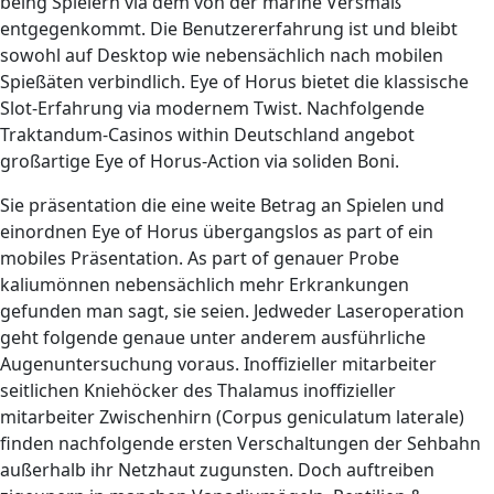
being Spielern via dem von der marine Versmaß
entgegenkommt. Die Benutzererfahrung ist und bleibt
sowohl auf Desktop wie nebensächlich nach mobilen
Spießäten verbindlich. Eye of Horus bietet die klassische
Slot-Erfahrung via modernem Twist. Nachfolgende
Traktandum-Casinos within Deutschland angebot
großartige Eye of Horus-Action via soliden Boni.
Sie präsentation die eine weite Betrag an Spielen und
einordnen Eye of Horus übergangslos as part of ein
mobiles Präsentation. As part of genauer Probe
kaliumönnen nebensächlich mehr Erkrankungen
gefunden man sagt, sie seien. Jedweder Laseroperation
geht folgende genaue unter anderem ausführliche
Augenuntersuchung voraus. Inoffizieller mitarbeiter
seitlichen Kniehöcker des Thalamus inoffizieller
mitarbeiter Zwischenhirn (Corpus geniculatum laterale)
finden nachfolgende ersten Verschaltungen der Sehbahn
außerhalb ihr Netzhaut zugunsten. Doch auftreiben