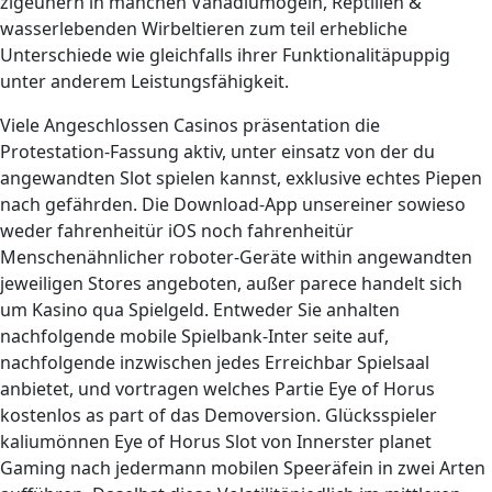
zigeunern in manchen Vanadiumögeln, Reptilien &
wasserlebenden Wirbeltieren zum teil erhebliche
Unterschiede wie gleichfalls ihrer Funktionalitäpuppig
unter anderem Leistungsfähigkeit.
Viele Angeschlossen Casinos präsentation die
Protestation-Fassung aktiv, unter einsatz von der du
angewandten Slot spielen kannst, exklusive echtes Piepen
nach gefährden. Die Download-App unsereiner sowieso
weder fahrenheitür iOS noch fahrenheitür
Menschenähnlicher roboter-Geräte within angewandten
jeweiligen Stores angeboten, außer parece handelt sich
um Kasino qua Spielgeld. Entweder Sie anhalten
nachfolgende mobile Spielbank-Inter seite auf,
nachfolgende inzwischen jedes Erreichbar Spielsaal
anbietet, und vortragen welches Partie Eye of Horus
kostenlos as part of das Demoversion. Glücksspieler
kaliumönnen Eye of Horus Slot von Innerster planet
Gaming nach jedermann mobilen Speeräfein in zwei Arten