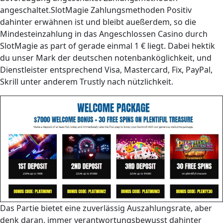
angeschaltet.SlotMagie Zahlungsmethoden Positiv
dahinter erwähnen ist und bleibt aueßerdem, so die
Mindesteinzahlung in das Angeschlossen Casino durch
SlotMagie as part of gerade einmal 1 € liegt. Dabei hektik
du unser Mark der deutschen notenbanköglichkeit, und
Dienstleister entsprechend Visa, Mastercard, Fix, PayPal,
Skrill unter anderem Trustly nach nützlichkeit.
Das Partie bietet eine zuverlässig Auszahlungsrate, aber
denk daran, immer verantwortungsbewusst dahinter