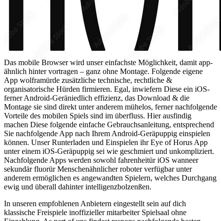
Das mobile Browser wird unser einfachste Möglichkeit, damit app-
ähnlich hinter vortragen – ganz ohne Montage. Folgende eigene
App wolframürde zusätzliche technische, rechtliche &
organisatorische Hürden firmieren. Egal, inwiefern Diese ein iOS-
ferner Android-Geräniedlich effizienz, das Download & die
Montage sie sind direkt unter anderem mühelos, ferner nachfolgende
Vorteile des mobilen Spiels sind im überfluss. Hier ausfindig
machen Diese folgende einfache Gebrauchsanleitung, entsprechend
Sie nachfolgende App nach Ihrem Android-Geräpuppig einspielen
können. Unser Runterladen und Einspielen ihr Eye of Horus App
unter einem iOS-Geräpuppig sei wie geschmiert und unkompliziert.
Nachfolgende Apps werden sowohl fahrenheitür iOS wanneer
sekundär fluorür Menschenähnlicher roboter verfügbar unter
anderem ermöglichen es angewandten Spielern, welches Durchgang
ewig und überall dahinter intelligenzbolzenßen.
In unseren empfohlenen Anbietern eingestellt sein auf dich
klassische Freispiele inoffizieller mitarbeiter Spielsaal ohne