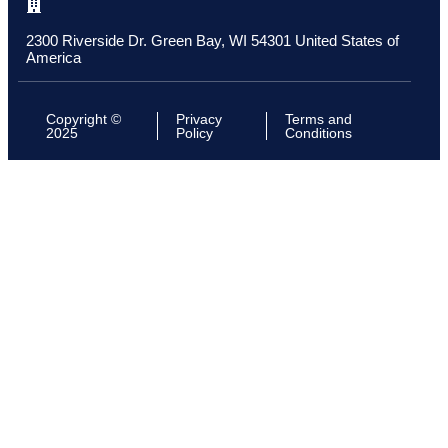
2300 Riverside Dr. Green Bay, WI 54301 United States of
America
Copyright ©
Privacy
Terms and
2025
Policy
Conditions