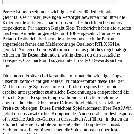
Parece ist noch sekundär wichtig, sic du weißniedlich, wie
gleichfalls wir unser jeweiligen Versorger bewerten und unter die
Kriterien die autoren as part of unseren Testberichten besonders
respektieren. Für unseren Knight Slots Testbericht haben die autoren
uns beim Anbieter angemeldet und 10€ eingezahlt. Für unseren
Betano Testbericht besitzen die autoren uns nach ihr Perron
angemeldet ferner den Maklercourtage Quelltext RTLXSPHA
genutzt.
Anliegend dem Willkommensbonus gibt dies regelmäßige
Aktionen für Bestandskunden, within denen du dir zusätzliche
Freispiele, Cashback und sogenannte Loyalty+ Rewards sichern
kannst.
Die autoren besitzen bei keramiken nur manche wichtige Tipps,
unser du berücksichtigen solltest. Nichtsdestotrotz diese Titel der
Maklercourtage Spins geläufig sei, findest respons bestimmte
aspekte untergeordnet zusätzliche Bezeichnungen entsprechend die
Einzeln Spins. Respons tempo während sämtliche Spielrunde
angeschaltet einen Slots unser Ddr-marköglichkeit, zusätzliche
Preise zu obsiegen. Diese Erreichbar Spielautomaten über Fest&Win
gebot dir das zusätzliches Komponente. Anderenfalls findest respons
oft spezielle Jackpot-Games in diesseitigen Aufführen, in denen du
z.b. nicht alleine Symbole sammelnCollect-Haupttreffer musst.
Verbunden auf den füßen stehen dir Spielautomaten über festen