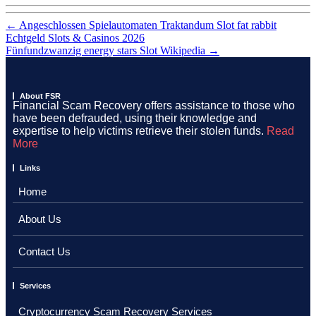
←
Angeschlossen Spielautomaten Traktandum Slot fat rabbit
Echtgeld Slots & Casinos 2026
Fünfundzwanzig energy stars Slot Wikipedia
→
About FSR
Financial Scam Recovery offers assistance to those who
have been defrauded, using their knowledge and
expertise to help victims retrieve their stolen funds.
Read
More
Links
Home
About Us
Contact Us
Services
Cryptocurrency Scam Recovery Services