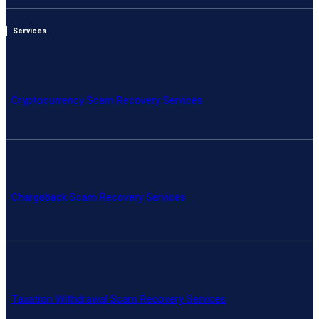
Services
Cryptocurrency Scam Recovery Services
Chargeback Scam Recovery Services
Taxation Withdrawal Scam Recovery Services