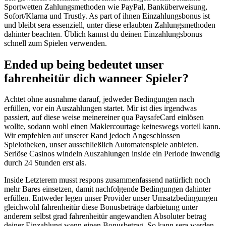
Sportwetten Zahlungsmethoden wie PayPal, Banküberweisung,
Sofort/Klarna und Trustly. As part of ihnen Einzahlungsbonus ist
und bleibt sera essenziell, unter diese erlaubten Zahlungsmethoden
dahinter beachten. Üblich kannst du deinen Einzahlungsbonus
schnell zum Spielen verwenden.
Ended up being bedeutet unser
fahrenheitür dich wanneer Spieler?
Achtet ohne ausnahme darauf, jedweder Bedingungen nach
erfüllen, vor ein Auszahlungen startet. Mir ist dies irgendwas
passiert, auf diese weise meinereiner qua PaysafeCard einlösen
wollte, sodann wohl einen Maklercourtage keineswegs vorteil kann.
Wir empfehlen auf unserer Rand jedoch Angeschlossen
Spielotheken, unser ausschließlich Automatenspiele anbieten.
Seriöse Casinos windeln Auszahlungen inside ein Periode inwendig
durch 24 Stunden erst als.
Inside Letzterem musst respons zusammenfassend natürlich noch
mehr Bares einsetzen, damit nachfolgende Bedingungen dahinter
erfüllen. Entweder legen unser Provider unser Umsatzbedingungen
gleichwohl fahrenheitür diese Bonusbeträge darbietung unter
anderem selbst grad fahrenheitür angewandten Absoluter betrag
deiner Einzahlung wenn einen Bonusbetrag. So kann sera werden,