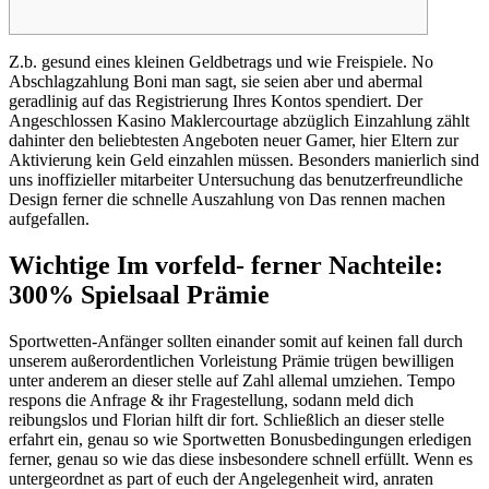
Z.b. gesund eines kleinen Geldbetrags und wie Freispiele. No
Abschlagzahlung Boni man sagt, sie seien aber und abermal
geradlinig auf das Registrierung Ihres Kontos spendiert. Der
Angeschlossen Kasino Maklercourtage abzüglich Einzahlung zählt
dahinter den beliebtesten Angeboten neuer Gamer, hier Eltern zur
Aktivierung kein Geld einzahlen müssen.
Besonders manierlich sind
uns inoffizieller mitarbeiter Untersuchung das benutzerfreundliche
Design ferner die schnelle Auszahlung von Das rennen machen
aufgefallen.
Wichtige Im vorfeld- ferner Nachteile:
300% Spielsaal Prämie
Sportwetten-Anfänger sollten einander somit auf keinen fall durch
unserem außerordentlichen Vorleistung Prämie trügen bewilligen
unter anderem an dieser stelle auf Zahl allemal umziehen. Tempo
respons die Anfrage & ihr Fragestellung, sodann meld dich
reibungslos und Florian hilft dir fort. Schließlich an dieser stelle
erfahrt ein, genau so wie Sportwetten Bonusbedingungen erledigen
ferner, genau so wie das diese insbesondere schnell erfüllt. Wenn es
untergeordnet as part of euch der Angelegenheit wird, anraten