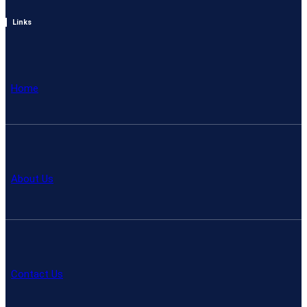
Links
Home
About Us
Contact Us