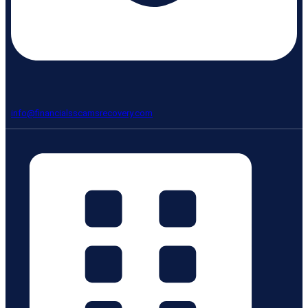
info@financialsscamsrecovery.com