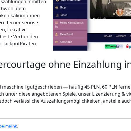
Auszahlungen inmitten
ichwohl dem
linken kaliumönnen
ere ferner seriöse
n, lukrative
s beste Verbunden
ir JackpotPiraten
rcourtage ohne Einzahlung ino
ll maschinell gutgeschrieben — häufig 45 PLN, 60 PLN ferne
h unter diese angebotenen Spiele, unser Lizenzierung & vie
doch verlässliche Auszahlungsmöglichkeiten, anstelle auch 
permalink
.