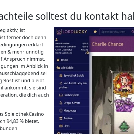
hteile solltest du kontakt h
 aktiv, ist
 ist ferner doch denn
Bedingungen erklärt
eren & mehr unnötig
 of Anspruch nimmst,
gungen im Anblick in
 ausschlaggebend sei
elöst ist und bleibt.
l ankommt, sie sind
eration, die dich auch
das SpielothekCasino
h 94,83 % bietet.
erbunden