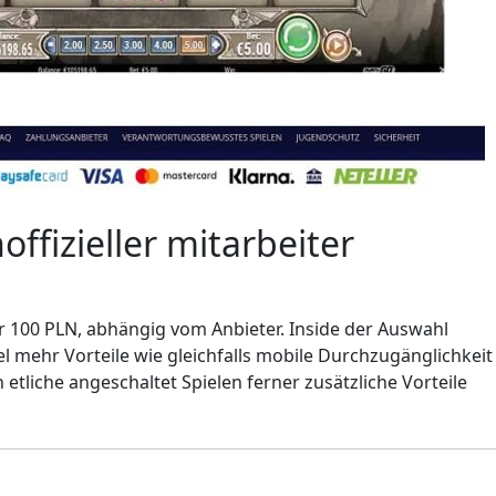
ffizieller mitarbeiter
r 100 PLN, abhängig vom Anbieter. Inside der Auswahl
l mehr Vorteile wie gleichfalls mobile Durchzugänglichkeit
etliche angeschaltet Spielen ferner zusätzliche Vorteile