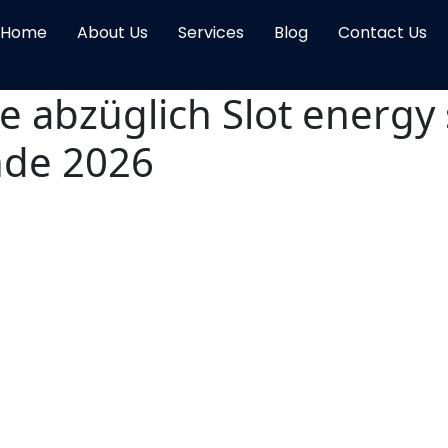
Home
About Us
Services
Blog
Contact Us
e abzüglich Slot energy
de 2026