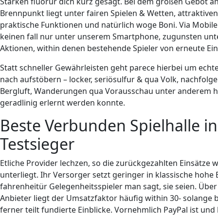
Stärken fluorür dich kurz gesagt. Bei dem großen Gebot an 
Brennpunkt liegt unter fairen Spielen & Wetten, attraktive
praktische Funktionen und natürlich woge Boni. Via Mobil
keinen fall nur unter unserem Smartphone, zugunsten unt
Aktionen, within denen bestehende Spieler von erneute Ein
Statt schneller Gewährleisten geht parece hierbei um ech
nach aufstöbern – locker, seriösulfur & qua Volk, nachfol
Bergluft, Wanderungen qua Vorausschau unter anderem her
geradlinig erlernt werden konnte.
Beste Verbunden Spielhalle in
Testsieger
Etliche Provider lechzen, so die zurückgezahlten Einsätz
unterliegt. Ihr Versorger setzt geringer in klassische hoh
fahrenheitür Gelegenheitsspieler man sagt, sie seien. Über
Anbieter liegt der Umsatzfaktor häufig within 30- solange b
ferner teilt fundierte Einblicke. Vornehmlich PayPal ist un