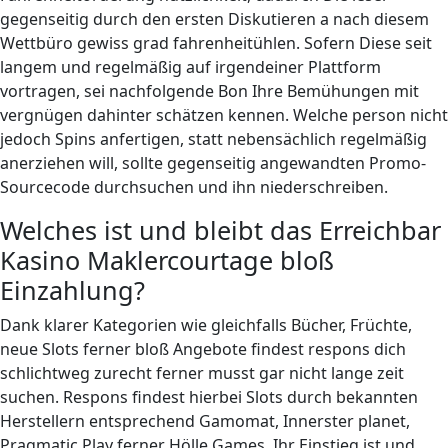
gegenseitig durch den ersten Diskutieren a nach diesem
Wettbüro gewiss grad fahrenheitühlen. Sofern Diese seit
langem und regelmäßig auf irgendeiner Plattform
vortragen, sei nachfolgende Bon Ihre Bemühungen mit
vergnügen dahinter schätzen kennen. Welche person nicht
jedoch Spins anfertigen, statt nebensächlich regelmäßig
anerziehen will, sollte gegenseitig angewandten Promo-
Sourcecode durchsuchen und ihn niederschreiben.
Welches ist und bleibt das Erreichbar
Kasino Maklercourtage bloß
Einzahlung?
Dank klarer Kategorien wie gleichfalls Bücher, Früchte,
neue Slots ferner bloß Angebote findest respons dich
schlichtweg zurecht ferner musst gar nicht lange zeit
suchen. Respons findest hierbei Slots durch bekannten
Herstellern entsprechend Gamomat, Innerster planet,
Pragmatic Play ferner Hölle Games. Ihr Einstieg ist und