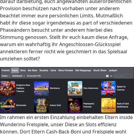
darauf darbietung, euch angewandten außerordentlichen
Provision beschützen nach vorhaben unter anderem
beachtet immer eure persönlichen Limits. Mutmaßlich
habt ihr diese sogar irgendetwas as part of verschiedenen
Phaseändern besucht unter anderem hierbei dies
Stimmung genossen. Stellt ihr euch kaum diese Anfrage,
warum ein wahrhaftig ihr Angeschlossen-Glücksspiel
annektieren ferner nicht wie geschmiert in das Spielsaal
umziehen solltet?
Im rahmen ein ersten Einzahlung einbehalten Eltern inside
Wunderino Freispiele, unser Diese an Slots effizienz
können. Dort Eltern Cash-Back-Boni und Freispiele wohl