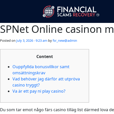
SPNet Online casinon m
Posted on
July 3, 2026 - 9:23 am
by
fsr_new@admin
Content
Ouppfyllda bonusvillkor samt
omsättningskrav
Vad behöver jag därför att utpröva
casino tryggt?
Va är ett pay ni play casino?
Du som tar emot någo färs casino tilläg list därmed lova de