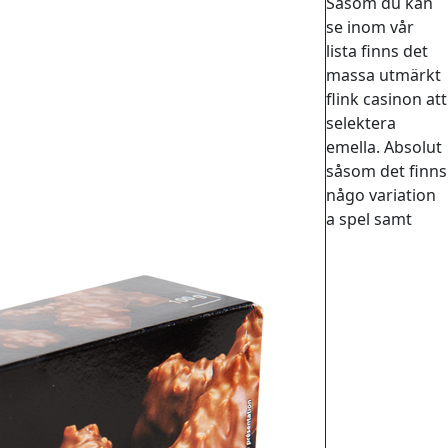
Såsom du kan
se inom vår
lista finns det
massa utmärkt
flink casinon att
selektera
emella. Absolut
såsom det finns
någo variation
a spel samt