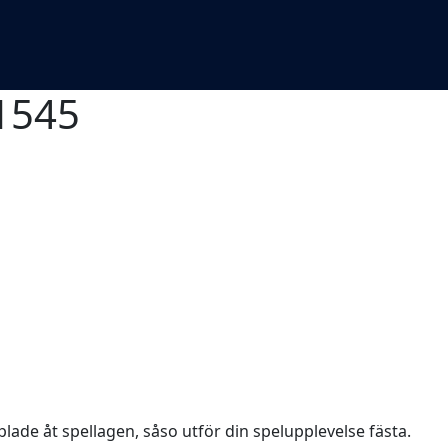
 1545
lade åt spellagen, såso utför din spelupplevelse fästa.