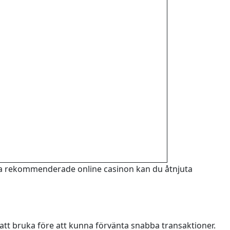
ra rekommenderade online casinon kan du åtnjuta
tt bruka före att kunna förvänta snabba transaktioner.