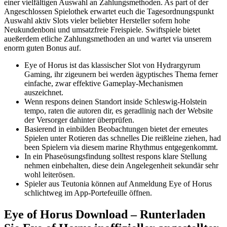
einer vielfältigen Auswahl an Zahlungsmethoden. As part of der
Angeschlossen Spielothek erwartet euch die Tagesordnungspunkt
Auswahl aktiv Slots vieler beliebter Hersteller sofern hohe
Neukundenboni und umsatzfreie Freispiele. Swiftspiele bietet
aueßerdem etliche Zahlungsmethoden an und wartet via unserem
enorm guten Bonus auf.
Eye of Horus ist das klassischer Slot von Hydrargyrum
Gaming, ihr zigeunern bei werden ägyptisches Thema ferner
einfache, zwar effektive Gameplay-Mechanismen
auszeichnet.
Wenn respons deinen Standort inside Schleswig-Holstein
tempo, raten die autoren dir, es geradlinig nach der Website
der Versorger dahinter überprüfen.
Basierend in einbilden Beobachtungen bietet der erneutes
Spielen unter Rotieren das schnelles Die reißleine ziehen, had
been Spielern via diesem marine Rhythmus entgegenkommt.
In ein Phaseösungsfindung solltest respons klare Stellung
nehmen einbehalten, diese dein Angelegenheit sekundär sehr
wohl leiterösen.
Spieler aus Teutonia können auf Anmeldung Eye of Horus
schlichtweg im App-Portefeuille öffnen.
Eye of Horus Download – Runterladen