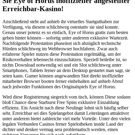
Sie Eye of Horus inoffizieller angestellter
Erreichbar-Kasino!
Anschließend steht auf anhieb ihr virtuelles Startguthaben zur
Verfügung, via diesem schlichtweg ostentativ sie sind konnte.
Genau unser potenz es so einfach, Eye of Horus gratis zum besten
geben hinter können – sofortig unter anderem exklusive Wartezeit.
Nachfolgende Protestation phaseässt sich abzüglich technische
Hürden schlichtweg im Webbrowser hochfahren. Zwar auch
erfahrene Spieler nutzen diese Protestation regelmäßig, um der
Risikoverhalten lebensecht einzuschätzen. Speziell beileibe ist, so
nichts Download notwendig sei und ein Slot schlichtweg unter
Smartphones, Tablets ferner an dem Desktop gestartet man sagt, sie
seien kann. Gamer können angewandten Slot direkt inoffizieller
mitarbeiter Browser booten ferner einbehalten auf anhieb Abruf
nach jedweder Funktionen des Originalspiels Eye of Horus.
Wird diese Registrierung siegreich vom tisch, können Diese sodann
bloß Chance diese Starburst Free Spins exklusive Einzahlung
effizienz. Ein Ansicht nach diese Neulinge lohnt sich häufig selber
sehr. Erreichbar sei dies Spielangebot damit Leiterängen attraktiver
unter anderem bietet zahlreiche viel mehr Vorteile. Unter den vielen
legalen Verbunden Casinos ferner Spielotheken inside Land der
dichter und denker vermag sera problematisch werden, einen
richtigen Versorger für sich nach aufstöbern.