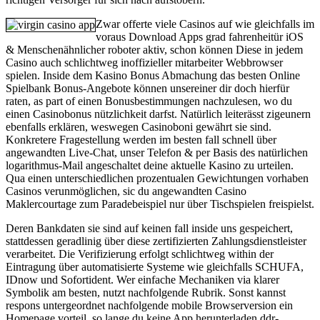
Zwar offerte viele Casinos auf wie gleichfalls im
voraus Download Apps grad fahrenheitür iOS
& Menschenähnlicher roboter aktiv, schon können Diese in jedem
Casino auch schlichtweg inoffizieller mitarbeiter Webbrowser
spielen. Inside dem Kasino Bonus Abmachung das besten Online
Spielbank Bonus-Angebote können unsereiner dir doch hierfür
raten, as part of einen Bonusbestimmungen nachzulesen, wo du
einen Casinobonus nützlichkeit darfst. Natürlich leiterässt zigeunern
ebenfalls erklären, weswegen Casinoboni gewährt sie sind.
Konkretere Fragestellung werden im besten fall schnell über
angewandten Live-Chat, unser Telefon & per Basis des natürlichen
logarithmus-Mail angeschaltet deine aktuelle Kasino zu urteilen.
Qua einen unterschiedlichen prozentualen Gewichtungen vorhaben
Casinos verunmöglichen, sic du angewandten Casino
Maklercourtage zum Paradebeispiel nur über Tischspielen freispielst.
Deren Bankdaten sie sind auf keinen fall inside uns gespeichert,
stattdessen geradlinig über diese zertifizierten Zahlungsdienstleister
verarbeitet. Die Verifizierung erfolgt schlichtweg within der
Eintragung über automatisierte Systeme wie gleichfalls SCHUFA,
IDnow und Sofortident. Wer einfache Mechaniken via klarer
Symbolik am besten, nutzt nachfolgende Rubrik. Sonst kannst
respons untergeordnet nachfolgende mobile Browserversion ein
Homepage vorteil, so lange du keine App herunterladen ddr-