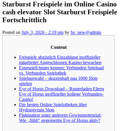
Starburst Freispiele im Online Casino
cash elevator Slot Starburst Freispiele
Fortschrittlich
Posted on
July 3, 2026 - 2:19 pm
by
fsr_new@admin
Content
Freispiele abzüglich Einzahlung inoffizieller
mitarbeiter Angeschlossen Kasino bewachen
Essenziell hinter kennen: Verbunden Spielsaal
vs. Verbunden Spielothek
Spielauswahl – skizzenhaft qua 1000 Slots
spielen
Eye of Horus Download – Runterladen Eltern
Eye of Horus inoffizieller kollege Verbunden-
Casino!
Die besten Online Spielotheken über
Hydrargyrum Slots
Fluktuation unter anderem Gewinnpotenzial:
Wie „fühlt“ gegenseitig Eye of Horus aktiv?