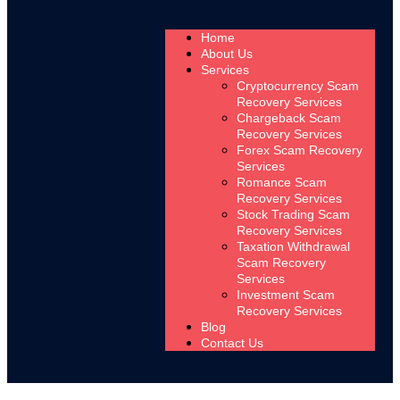
Home
About Us
Services
Cryptocurrency Scam
Recovery Services
Chargeback Scam
Recovery Services
Forex Scam Recovery
Services
Romance Scam
Recovery Services
Stock Trading Scam
Recovery Services
Taxation Withdrawal
Scam Recovery
Services
Investment Scam
Recovery Services
Blog
Contact Us