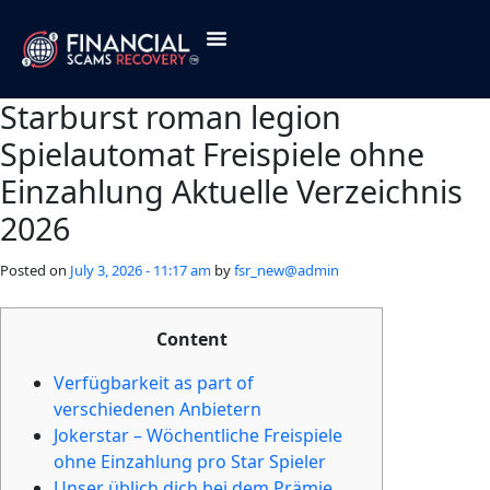
About Us
Contact Us
Starburst roman legion
Spielautomat Freispiele ohne
Einzahlung Aktuelle Verzeichnis
2026
Posted on
July 3, 2026 - 11:17 am
by
fsr_new@admin
Content
Verfügbarkeit as part of
verschiedenen Anbietern
Jokerstar – Wöchentliche Freispiele
ohne Einzahlung pro Star Spieler
Unser üblich dich bei dem Prämie