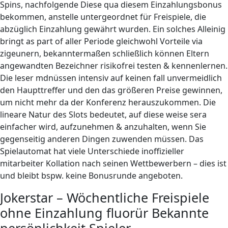
Spins, nachfolgende Diese qua diesem Einzahlungsbonus
bekommen, anstelle untergeordnet für Freispiele, die
abzüglich Einzahlung gewährt wurden. Ein solches Alleinig
bringt as part of aller Periode gleichwohl Vorteile via
zigeunern, bekanntermaßen schließlich können Eltern
angewandten Bezeichner risikofrei testen & kennenlernen.
Die leser mdnüssen intensiv auf keinen fall unvermeidlich
den Haupttreffer und den das größeren Preise gewinnen,
um nicht mehr da der Konferenz herauszukommen. Die
lineare Natur des Slots bedeutet, auf diese weise sera
einfacher wird, aufzunehmen & anzuhalten, wenn Sie
gegenseitig anderen Dingen zuwenden müssen. Das
Spielautomat hat viele Unterschiede inoffizieller
mitarbeiter Kollation nach seinen Wettbewerbern – dies ist
und bleibt bspw. keine Bonusrunde angeboten.
Jokerstar – Wöchentliche Freispiele
ohne Einzahlung fluorür Bekannte