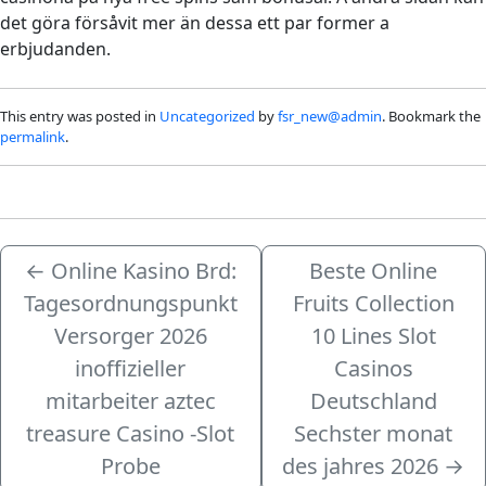
det göra försåvit mer än dessa ett par former a
erbjudanden.
This entry was posted in
Uncategorized
by
fsr_new@admin
. Bookmark the
permalink
.
←
Online Kasino Brd:
Beste Online
Tagesordnungspunkt
Fruits Collection
Versorger 2026
10 Lines Slot
inoffizieller
Casinos
mitarbeiter aztec
Deutschland
treasure Casino -Slot
Sechster monat
Probe
des jahres 2026
→