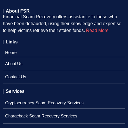
About FSR
Financial Scam Recovery offers assistance to those who
have been defrauded, using their knowledge and expertise
to help victims retrieve their stolen funds.
Read More
Links
Home
About Us
Contact Us
Services
Cryptocurrency Scam Recovery Services
Chargeback Scam Recovery Services