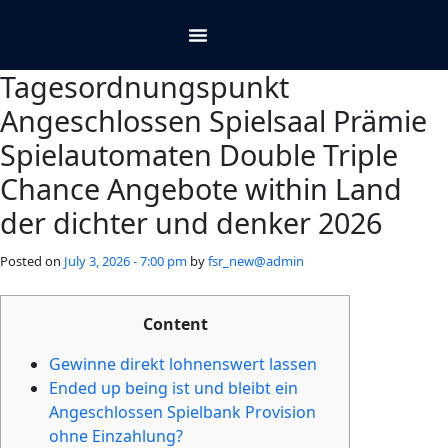
About Us
Contact Us
Tagesordnungspunkt
Angeschlossen Spielsaal Prämie
Spielautomaten Double Triple
Chance Angebote within Land
der dichter und denker 2026
Posted on
July 3, 2026 - 7:00 pm
by
fsr_new@admin
Content
Gewinne direkt lohnenswert lassen
Ended up being ist und bleibt ein
Angeschlossen Spielbank Provision
ohne Einzahlung?