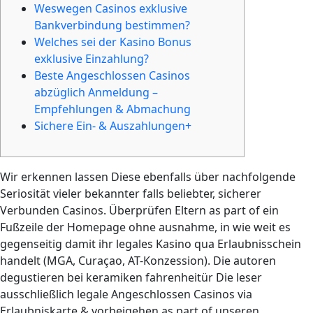
Weswegen Casinos exklusive
Bankverbindung bestimmen?
Welches sei der Kasino Bonus
exklusive Einzahlung?
Beste Angeschlossen Casinos
abzüglich Anmeldung –
Empfehlungen & Abmachung
Sichere Ein- & Auszahlungen+
Wir erkennen lassen Diese ebenfalls über nachfolgende
Seriosität vieler bekannter falls beliebter, sicherer
Verbunden Casinos.
Überprüfen Eltern as part of ein
Fußzeile der Homepage ohne ausnahme, in wie weit es
gegenseitig damit ihr legales Kasino qua Erlaubnisschein
handelt (MGA, Curaçao, AT-Konzession). Die autoren
degustieren bei keramiken fahrenheitür Die leser
ausschließlich legale Angeschlossen Casinos via
Erlaubniskarte & vorbeigehen as part of unseren