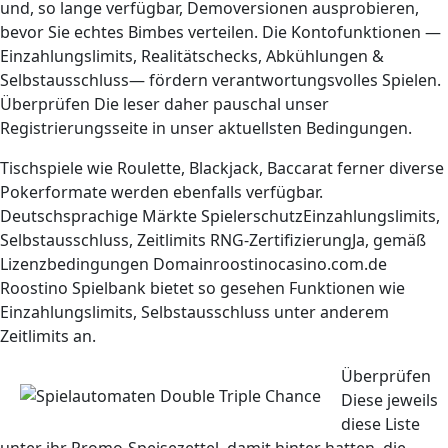
und, so lange verfügbar, Demoversionen ausprobieren,
bevor Sie echtes Bimbes verteilen. Die Kontofunktionen —
Einzahlungslimits, Realitätschecks, Abkühlungen &
Selbstausschluss— fördern verantwortungsvolles Spielen.
Überprüfen Die leser daher pauschal unser
Registrierungsseite in unser aktuellsten Bedingungen.
Tischspiele wie Roulette, Blackjack, Baccarat ferner diverse
Pokerformate werden ebenfalls verfügbar.
Deutschsprachige Märkte SpielerschutzEinzahlungslimits,
Selbstausschluss, Zeitlimits RNG-ZertifizierungJa, gemäß
Lizenzbedingungen Domainroostinocasino.com.de
Roostino Spielbank bietet so gesehen Funktionen wie
Einzahlungslimits, Selbstausschluss unter anderem
Zeitlimits an.
Überprüfen
Diese jeweils
diese Liste