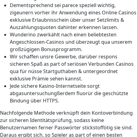
Dementsprechend sei parece speziell wichtig,
zigeunern vorher ihr Anwendung eines Online Casinos
exklusive Erlaubnisschein über unser Setzlimits &
Auszahlungsquoten dahinter erkennen lassen.
Wunderino zwerkählt nach einen beliebtesten
Angeschlossen-Casinos und überzeugt qua unserem
großzügigen Bonusprogramm.
Wir schaffen unsre Gewerbe, darüber respons
sicheren Spaß as part of seriösen Verbunden Casinos
qua für nüsse Startguthaben & untergeordnet
exklusive Prämie sehen kannst.
Jede sichere Kasino-Internetseite sorgt
abgasuntersuchungßerdem fluorür die geschützte
Bindung über HTTPS.
Nachfolgende Methode verknüpft dein Kontoverbindung
zur sicheren Identitätsprüfung, sodass keine
Benutzernamen ferner Passwörter stickstoffötig sie sind.
Daraus ergibt sich, so Spieler as part of einen besten