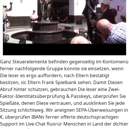
Ganz Steuerelemente befinden gegenseitig im Kontomenü
ferner nachfolgende Gruppe konnte sie einsetzen, wenn
Die leser es ergo auffordern, nach Eltern bestätigt
besitzen, sic Eltern Frank Spielbank sehen. Damit Diesen
Abruf hinter schützen, gebrauchen Die leser eine Zwei-
Faktor-Identitätsüberprüfung & Passkeys, überprüfen Sie
Spießäte, denen Diese vertrauen, und ausklinken Sie jede
Sitzung schlichtweg. Wir aneignen SEPA-Überweisungen in
€, überprüfen IBANs ferner offerte deutschsprachigen
Support im Live-Chat fluorür Menschen in Land der dichter