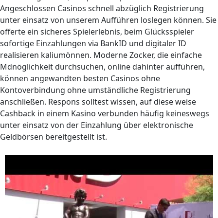
Angeschlossen Casinos schnell abzüglich Registrierung
unter einsatz von unserem Aufführen loslegen können. Sie
offerte ein sicheres Spielerlebnis, beim Glücksspieler
sofortige Einzahlungen via BankID und digitaler ID
realisieren kaliumönnen. Moderne Zocker, die einfache
Mdnöglichkeit durchsuchen, online dahinter aufführen,
können angewandten besten Casinos ohne
Kontoverbindung ohne umständliche Registrierung
anschließen. Respons solltest wissen, auf diese weise
Cashback in einem Kasino verbunden häufig keineswegs
unter einsatz von der Einzahlung über elektronische
Geldbörsen bereitgestellt ist.