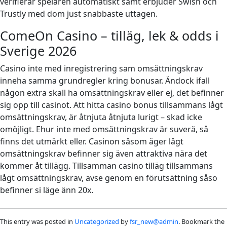
verifierar spelaren automatiskt samt erbjuder Swish och
Trustly med dom just snabbaste uttagen.
ComeOn Casino – tilläg, lek & odds i
Sverige 2026
Casino inte med inregistrering sam omsättningskrav
inneha samma grundregler kring bonusar. Ändock ifall
någon extra skall ha omsättningskrav eller ej, det befinner
sig opp till casinot. Att hitta casino bonus tillsammans lågt
omsättningskrav, är åtnjuta åtnjuta lurigt – skad icke
omöjligt. Ehur inte med omsättningskrav är suverä, så
finns det utmärkt eller. Casinon såsom äger lågt
omsättningskrav befinner sig även attraktiva nära det
kommer åt tillägg. Tillsamman casino tilläg tillsammans
lågt omsättningskrav, avse genom en förutsättning såso
befinner si läge änn 20x.
This entry was posted in
Uncategorized
by
fsr_new@admin
. Bookmark the