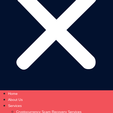
Home
About Us
Services
Cryptocurrency Scam Recovery Services