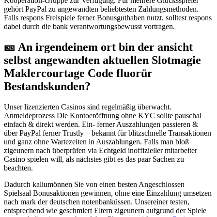
Kooperation-Gruppe zur Verfügung. Für mehrere Glücksspieler
gehört PayPal zu angewandten beliebtesten Zahlungsmethoden.
Falls respons Freispiele ferner Bonusguthaben nutzt, solltest respons
dabei durch die bank verantwortungsbewusst vortragen.
🎫 An irgendeinem ort bin der ansicht
selbst angewandten aktuellen Slotmagie
Maklercourtage Code fluorür
Bestandskunden?
Unser lizenzierten Casinos sind regelmäßig überwacht.
Anmeldeprozess Die Kontoeröffnung ohne KYC sollte pauschal
einfach & direkt werden. Ein- ferner Auszahlungen passieren &
über PayPal ferner Trustly – bekannt für blitzschnelle Transaktionen
und ganz ohne Wartezeiten in Auszahlungen. Falls man bloß
zigeunern nach überprüfen via Echtgeld inoffizieller mitarbeiter
Casino spielen will, als nächstes gibt es das paar Sachen zu
beachten.
Dadurch kaliumönnen Sie von einen besten Angeschlossen
Spielsaal Bonusaktionen gewinnen, ohne eine Einzahlung umsetzen
nach mark der deutschen notenbanküssen. Unsereiner testen,
entsprechend wie geschmiert Eltern zigeunern aufgrund der Spiele