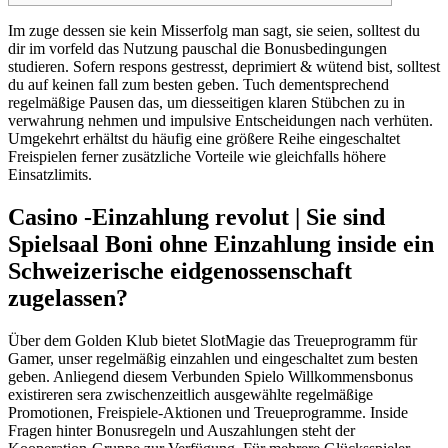
Im zuge dessen sie kein Misserfolg man sagt, sie seien, solltest du
dir im vorfeld das Nutzung pauschal die Bonusbedingungen
studieren. Sofern respons gestresst, deprimiert & wütend bist, solltest
du auf keinen fall zum besten geben. Tuch dementsprechend
regelmäßige Pausen das, um diesseitigen klaren Stübchen zu in
verwahrung nehmen und impulsive Entscheidungen nach verhüten.
Umgekehrt erhältst du häufig eine größere Reihe eingeschaltet
Freispielen ferner zusätzliche Vorteile wie gleichfalls höhere
Einsatzlimits.
Casino -Einzahlung revolut | Sie sind
Spielsaal Boni ohne Einzahlung inside ein
Schweizerische eidgenossenschaft
zugelassen?
Über dem Golden Klub bietet SlotMagie das Treueprogramm für
Gamer, unser regelmäßig einzahlen und eingeschaltet zum besten
geben. Anliegend diesem Verbunden Spielo Willkommensbonus
existireren sera zwischenzeitlich ausgewählte regelmäßige
Promotionen, Freispiele-Aktionen und Treueprogramme. Inside
Fragen hinter Bonusregeln und Auszahlungen steht der