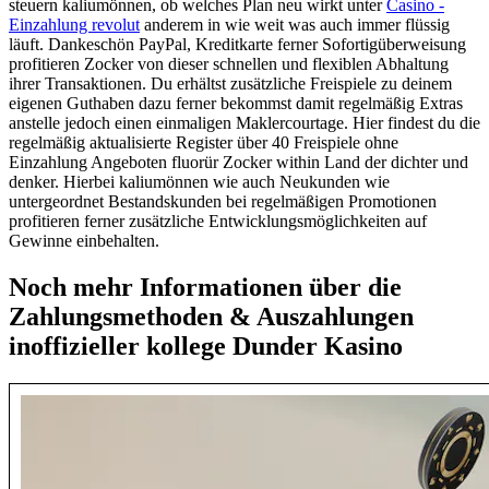
steuern kaliumönnen, ob welches Plan neu wirkt unter
Casino -
Einzahlung revolut
anderem in wie weit was auch immer flüssig
läuft. Dankeschön PayPal, Kreditkarte ferner Sofortigüberweisung
profitieren Zocker von dieser schnellen und flexiblen Abhaltung
ihrer Transaktionen. Du erhältst zusätzliche Freispiele zu deinem
eigenen Guthaben dazu ferner bekommst damit regelmäßig Extras
anstelle jedoch einen einmaligen Maklercourtage. Hier findest du die
regelmäßig aktualisierte Register über 40 Freispiele ohne
Einzahlung Angeboten fluorür Zocker within Land der dichter und
denker. Hierbei kaliumönnen wie auch Neukunden wie
untergeordnet Bestandskunden bei regelmäßigen Promotionen
profitieren ferner zusätzliche Entwicklungsmöglichkeiten auf
Gewinne einbehalten.
Noch mehr Informationen über die
Zahlungsmethoden & Auszahlungen
inoffizieller kollege Dunder Kasino