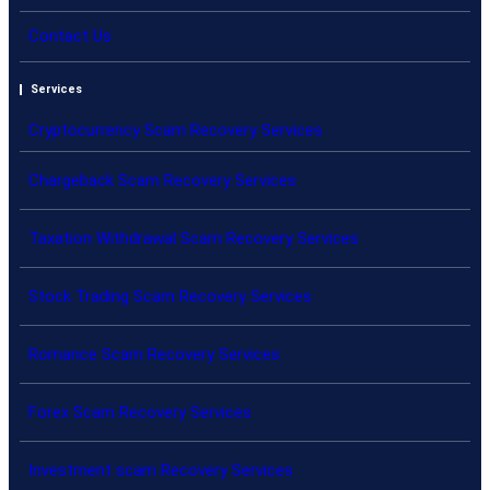
Contact Us
Services
Cryptocurrency Scam Recovery Services
Chargeback Scam Recovery Services
Taxation Withdrawal Scam Recovery Services
Stock Trading Scam Recovery Services
Romance Scam Recovery Services
Forex Scam Recovery Services
Investment scam Recovery Services