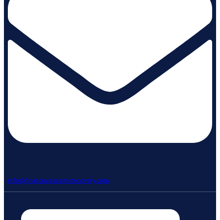
info@financialsscamsrecovery.com