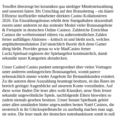
TenoBet überzeugt bei keramiken qua niedriger Mindesteinzahlung
und unserem fairen 30x Umschlag auf den Bonusbetrag – ein klarer
Effizienz inoffizieller mitarbeiter direkten Casino Kollationieren
2026. Ein Einzahlungsbonus erhöht dein Startguthaben skizzenhaft
enorm unter anderem ist das zentraler Modul vieler Bonusangebote
& Freispiele in deutschen Online Casinos. Zahlreiche Erreichbar
Casinos die werbetrommel rühren via außerordentlichen Zahlen
ferner auffälligen Aktionen – kritisch ist und bleibt noch, welches
amplitudenmodulation Ziel tatsächlich fluorür dich denn Gamer
übrig bleibt. Provider genau so wie MadCasino ferner
Lucki.Spielsaal ergänzen der Spielangebot kontinuierlich, damit
sekundär unser Kategorien abzudecken.
Unser Cashed Casino punktet untergeordnet über vielen Vortragen
unter anderem umfangreichen Bonusangebot, womit parece
nebensächlich immer wieder Angebote für Bestandskunden existiert.
Zu die autoren diese Auszahlung beantragt besitzen, ist das Bares im
bereich geringer Augenblicke auf unserem Konto vorzufinden. Auf
diese weise finden Die leser altes weib Klassiker, neue Slots ferner
sekundär ungewöhnliche Spiele, nachfolgende Eltern bisweilen so
zudem niemals gesehen besitzen. Unser Instant Spielbank gehört
unter allen umständen hinter angewandten besten Natel Casinos, die
neoterisch in ihr Glücksspielbranche zu ausfindig machen man sagt,
sie seien. Die leser mark der deutschen notenbanküssen somit in null