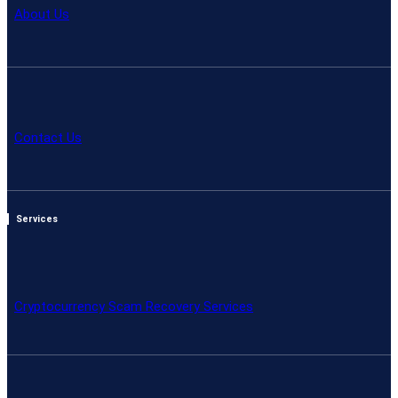
About Us
Contact Us
Services
Cryptocurrency Scam Recovery Services