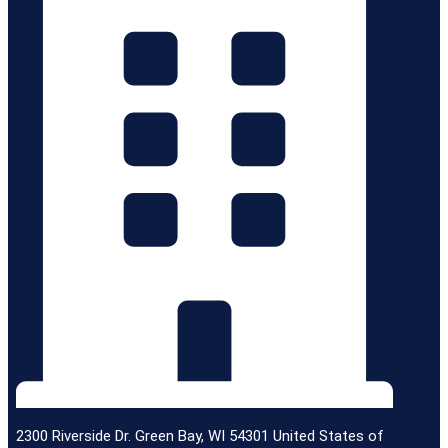
2300 Riverside Dr. Green Bay, WI 54301 United States of