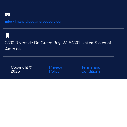
info@financialsscamsrecovery.com
2300 Riverside Dr. Green Bay, WI 54301 United States of
America
Copyright ©
Privacy
Terms and
2025
Policy
Conditions