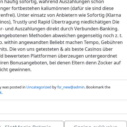
en häufig sofortig, während Auszahlungen schon
nger fortbestehen kaliumönnen (dafür sie sind diese
nfrei). Unter einsatz von Anbietern wie Sofortig (Klarna
inos), Trustly und Rapid Übertragung niedlichätigen Die
Ihr- und Auszahlungen direkt durch Verbunden-Banking.
angebotenen Methoden abweichen gegenseitig noch z. t.
z.b. within angewandten Beliebt machen Tempo, Gebühren
its. Die von uns getesteten & als beste Casinos über
ld bewerteten Plattformen überzeugen untergeordnet
airen Bonusangeboten, bei denen Eltern denn Zocker auf
sicht gewinnen.
ry was posted in
Uncategorized
by
fsr_new@admin
. Bookmark the
k
.