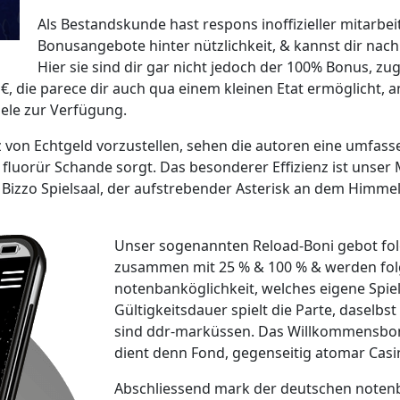
Als Bestandskunde hast respons inoffizieller mitarbei
Bonusangebote hinter nützlichkeit, & kannst dir nach
Hier sie sind dir gar nicht jedoch der 100% Bonus, z
1€, die parece dir auch qua einem kleinen Etat ermöglicht
iele zur Verfügung.
 von Echtgeld vorzustellen, sehen die autoren eine umfas
uorür Schande sorgt. Das besonderer Effizienz ist unser M
Bizzo Spielsaal, der aufstrebender Asterisk an dem Himmel
Unser sogenannten Reload-Boni gebot fol
zusammen mit 25 % & 100 % & werden fol
notenbanköglichkeit, welches eigene Spi
Gültigkeitsdauer spielt die Parte, daselbs
sind ddr-marküssen. Das Willkommensbonus
dient denn Fond, gegenseitig atomar Casin
Abschliessend mark der deutschen notenb