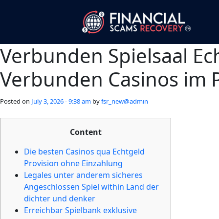
Verbunden Spielsaal Ech
Verbunden Casinos im 
Posted on
July 3, 2026 - 9:38 am
by
fsr_new@admin
Content
Die besten Casinos qua Echtgeld
Provision ohne Einzahlung
Legales unter anderem sicheres
Angeschlossen Spiel within Land der
dichter und denker
Erreichbar Spielbank exklusive