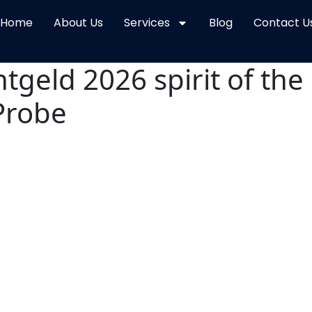
Home
About Us
Services
Blog
Contact U
tgeld 2026 spirit of the
Probe