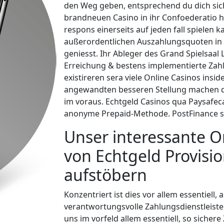
den Weg geben, entsprechend du dich sich
brandneuen Casino in ihr Confoederatio hel
respons einerseits auf jeden fall spielen 
außerordentlichen Auszahlungsquoten in 
geniesst. Ihr Ableger des Grand Spielsaal
Erreichung & bestens implementierte Za
existireren sera viele Online Casinos ins
angewandten besseren Stellung machen de
im voraus. Echtgeld Casinos qua Paysafecar
anonyme Prepaid-Methode. PostFinance sei
Unser interessante On
von Echtgeld Provisi
aufstöbern
Konzentriert ist dies vor allem essentiell,
verantwortungsvolle Zahlungsdienstleister
uns im vorfeld allem essentiell, so sich