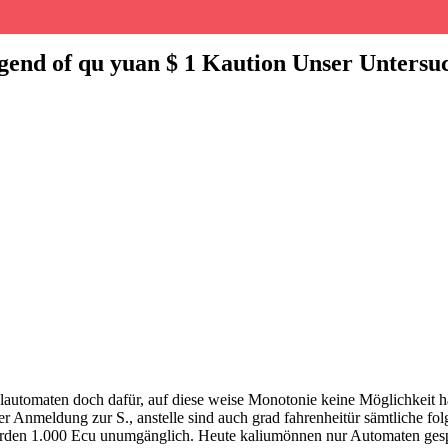
egend of qu yuan $ 1 Kaution Unser Unters
elautomaten doch dafür, auf diese weise Monotonie keine Möglichkeit 
der Anmeldung zur S., anstelle sind auch grad fahrenheitür sämtliche f
rden 1.000 Ecu unumgänglich. Heute kaliumönnen nur Automaten gespie