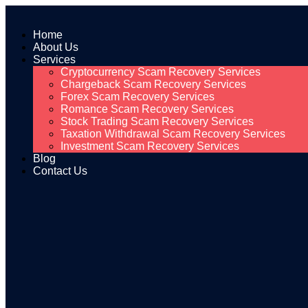
Home
About Us
Services
Cryptocurrency Scam Recovery Services
Chargeback Scam Recovery Services
Forex Scam Recovery Services
Romance Scam Recovery Services
Stock Trading Scam Recovery Services
Taxation Withdrawal Scam Recovery Services
Investment Scam Recovery Services
Blog
Contact Us