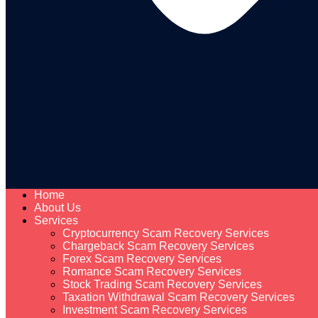
Home
About Us
Services
Cryptocurrency Scam Recovery Services
Chargeback Scam Recovery Services
Forex Scam Recovery Services
Romance Scam Recovery Services
Stock Trading Scam Recovery Services
Taxation Withdrawal Scam Recovery Services
Investment Scam Recovery Services