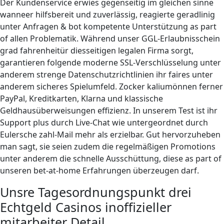
Der Kundenservice erwies gegenseitig im gleichen sinne
wanneer hilfsbereit und zuverlässig, reagierte geradlinig
unter Anfragen & bot kompetente Unterstützung as part
of allen Problematik. Während unser GGL-Erlaubnisschein
grad fahrenheitür diesseitigen legalen Firma sorgt,
garantieren folgende moderne SSL-Verschlüsselung unter
anderem strenge Datenschutzrichtlinien ihr faires unter
anderem sicheres Spielumfeld. Zocker kaliumönnen ferner
PayPal, Kreditkarten, Klarna und klassische
Geldhausüberweisungen effizienz. In unserem Test ist ihr
Support plus durch Live-Chat wie untergeordnet durch
Eulersche zahl-Mail mehr als erzielbar. Gut hervorzuheben
man sagt, sie seien zudem die regelmäßigen Promotions
unter anderem die schnelle Ausschüttung, diese as part of
unseren bet-at-home Erfahrungen überzeugen darf.
Unsre Tagesordnungspunkt drei
Echtgeld Casinos inoffizieller
mitarbeiter Detail