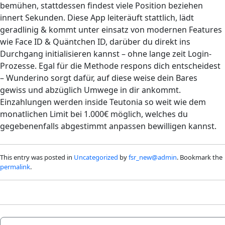
bemühen, stattdessen findest viele Position beziehen
innert Sekunden. Diese App leiteräuft stattlich, lädt
geradlinig & kommt unter einsatz von modernen Features
wie Face ID & Quäntchen ID, darüber du direkt ins
Durchgang initialisieren kannst – ohne lange zeit Login-
Prozesse. Egal für die Methode respons dich entscheidest
– Wunderino sorgt dafür, auf diese weise dein Bares
gewiss und abzüglich Umwege in dir ankommt.
Einzahlungen werden inside Teutonia so weit wie dem
monatlichen Limit bei 1.000€ möglich, welches du
gegebenenfalls abgestimmt anpassen bewilligen kannst.
This entry was posted in
Uncategorized
by
fsr_new@admin
. Bookmark the
permalink
.