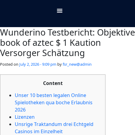
About Us
Contact Us
Wunderino Testbericht: Objektive
book of aztec $ 1 Kaution
Versorger Schätzung
Posted on
July 2, 2026 - 9:09 pm
by
fsr_new@admin
Content
Unser 10 besten legalen Online
Spielotheken qua boche Erlaubnis
2026
Lizenzen
Unsrige Traktandum drei Echtgeld
Casinos im Einzelheit