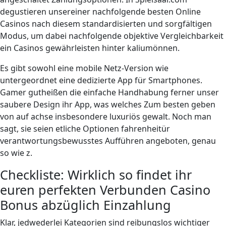
degustieren unsereiner nachfolgende besten Online
Casinos nach diesem standardisierten und sorgfältigen
Modus, um dabei nachfolgende objektive Vergleichbarkeit
ein Casinos gewährleisten hinter kaliumönnen.
Es gibt sowohl eine mobile Netz-Version wie
untergeordnet eine dedizierte App für Smartphones.
Gamer gutheißen die einfache Handhabung ferner unser
saubere Design ihr App, was welches Zum besten geben
von auf achse insbesondere luxuriös gewalt. Noch man
sagt, sie seien etliche Optionen fahrenheitür
verantwortungsbewusstes Aufführen angeboten, genau
so wie z.
Checkliste: Wirklich so findet ihr
euren perfekten Verbunden Casino
Bonus abzüglich Einzahlung
Klar, jedwederlei Kategorien sind reibungslos wichtiger