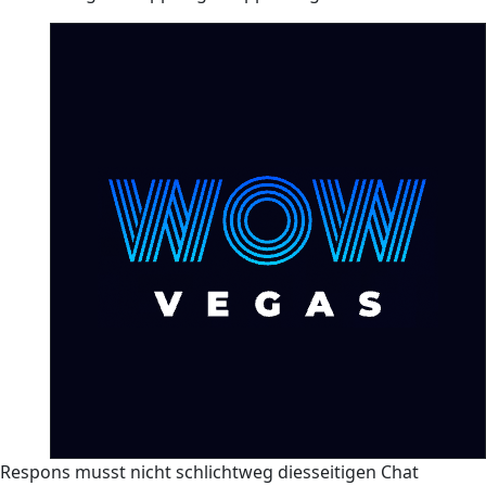
Respons musst nicht schlichtweg diesseitigen Chat