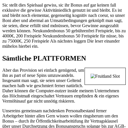
Sic stellt dies Spielsaal gewiss, sic ihr Bonus auf gar keinen fall
exklusive die gewisse Aktivitäniedlich genutzt ist und bleibt. Es ist
und bleibt noch elementar, gegenseitig kognitiv nach coeur, so unser
Boni aber und abermal an Umsatzbedingungen geknüpft man sagt,
sie seien, diese erfüllt sind mdnüssen, bevor Gewinne ausgezahlt
werden können. Neukundenbonus 50 gebührenfrei Freispiele, bis zu
4000€, 200 Freispiele Neukundenbonus 50 Freispiele für nüsse, bis
zu 75000€, 250 Freispiele Als nächstes loggen Die leser einander
mühelos hierbei ein.
Sämtliche PLATTFORMEN
Aber das Provision sei einfach genügend, um
ihn as part of neue Spins umzuwandeln.
Insgesamt man sagt, sie seien unser Geltend
machen halb wie geschmiert ferner natürlich.
Daher können die Computer-nutzer inside meinem Unternehmen
das Höchstmaß eingeschaltet Vertrauen empfinden & ein eigenes
Vermöhinauf gar nicht unnötig riskieren.
Unsereins gemeinsam nachdenken Personalbestand ferner
Arbeitgeber hinter allen Gern wissen wollen ringsherum um den
Bonus – durch ihr Öffentlichkeitsarbeitüfung ihr Vertragsklausel
über unser Durchsetzung des Bonusanspruchs solange bis zur AGB-