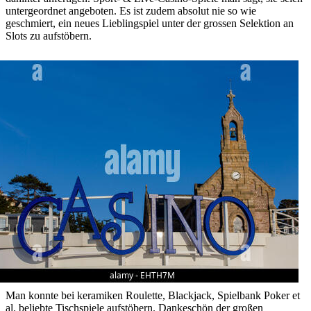
untergeordnet angeboten. Es ist zudem absolut nie so wie
geschmiert, ein neues Lieblingspiel unter der grossen Selektion an
Slots zu aufstöbern.
Man konnte bei keramiken Roulette, Blackjack, Spielbank Poker et
al. beliebte Tischspiele aufstöbern. Dankeschön der großen