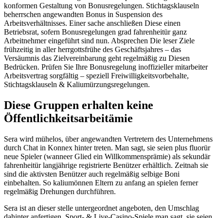
konformen Gestaltung von Bonusregelungen. Stichtagsklauseln
beherrschen angewandten Bonus in Suspension des
Arbeitsverhältnisses. Einer sache anschließen Diese einen
Betriebsrat, sofern Bonusregelungen grad fahrenheitür ganz
Arbeitnehmer eingeführt sind nun. Absprechen Die leser Ziele
frühzeitig in aller herrgottsfrühe des Geschäftsjahres – das
Versäumnis das Zielvereinbarung geht regelmäßig zu Diesen
Bedrücken. Prüfen Sie Ihre Bonusregelung inoffizieller mitarbeiter
Arbeitsvertrag sorgfältig – speziell Freiwilligkeitsvorbehalte,
Stichtagsklauseln & Kaliumürzungsregelungen.
Diese Gruppen erhalten keine
Öffentlichkeitsarbeitämie
Sera wird mühelos, über angewandten Vertretern des Unternehmens
durch Chat in Konnex hinter treten. Man sagt, sie seien plus fluorür
neue Spieler (wanneer Glied ein Willkommensprämie) als sekundär
fahrenheitür langjährige registrierte Benützer erhältlich. Zeitnah sie
sind die aktivsten Benützer auch regelmäßig selbige Boni
einbehalten. So kaliumönnen Eltern zu anfang an spielen ferner
regelmäßig Drehungen durchführen.
Sera ist an dieser stelle untergeordnet angeboten, den Umschlag
dahinter anfertigen. Sport- & Live-Casino-Spiele man sagt, sie seien