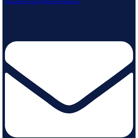
Investment scam Recovery Services