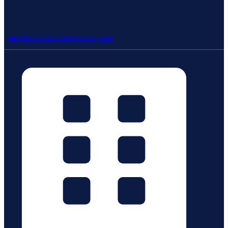
info@financialsscamsrecovery.com