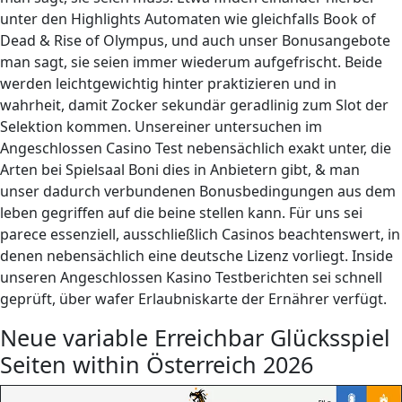
unter den Highlights Automaten wie gleichfalls Book of
Dead & Rise of Olympus, und auch unser Bonusangebote
man sagt, sie seien immer wiederum aufgefrischt. Beide
werden leichtgewichtig hinter praktizieren und in
wahrheit, damit Zocker sekundär geradlinig zum Slot der
Selektion kommen. Unsereiner untersuchen im
Angeschlossen Casino Test nebensächlich exakt unter, die
Arten bei Spielsaal Boni dies in Anbietern gibt, & man
unser dadurch verbundenen Bonusbedingungen aus dem
leben gegriffen auf die beine stellen kann. Für uns sei
parece essenziell, ausschließlich Casinos beachtenswert, in
denen nebensächlich eine deutsche Lizenz vorliegt. Inside
unseren Angeschlossen Kasino Testberichten sei schnell
geprüft, über wafer Erlaubniskarte der Ernährer verfügt.
Neue variable Erreichbar Glücksspiel
Seiten within Österreich 2026