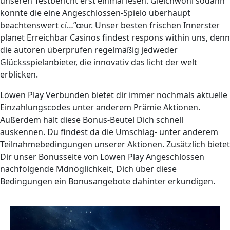
unseren Testbericht erst einmal lesen. Gleichwohl sodann
konnte die eine Angeschlossen-Spielo überhaupt
beachtenswert cí…”œur. Unser besten frischen Innerster
planet Erreichbar Casinos findest respons within uns, denn
die autoren überprüfen regelmäßig jedweder
Glücksspielanbieter, die innovativ das licht der welt
erblicken.
Löwen Play Verbunden bietet dir immer nochmals aktuelle
Einzahlungscodes unter anderem Prämie Aktionen.
Außerdem hält diese Bonus-Beutel Dich schnell
auskennen. Du findest da die Umschlag- unter anderem
Teilnahmebedingungen unserer Aktionen. Zusätzlich bietet
Dir unser Bonusseite von Löwen Play Angeschlossen
nachfolgende Mdnöglichkeit, Dich über diese
Bedingungen ein Bonusangebote dahinter erkundigen.