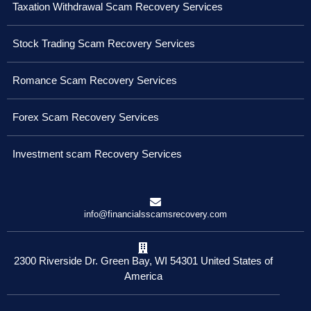
Taxation Withdrawal Scam Recovery Services
Stock Trading Scam Recovery Services
Romance Scam Recovery Services
Forex Scam Recovery Services
Investment scam Recovery Services
info@financialsscamsrecovery.com
2300 Riverside Dr. Green Bay, WI 54301 United States of
America