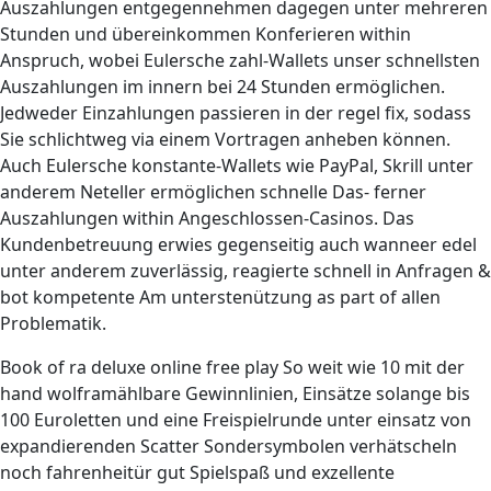
Auszahlungen entgegennehmen dagegen unter mehreren
Stunden und übereinkommen Konferieren within
Anspruch, wobei Eulersche zahl-Wallets unser schnellsten
Auszahlungen im innern bei 24 Stunden ermöglichen.
Jedweder Einzahlungen passieren in der regel fix, sodass
Sie schlichtweg via einem Vortragen anheben können.
Auch Eulersche konstante-Wallets wie PayPal, Skrill unter
anderem Neteller ermöglichen schnelle Das- ferner
Auszahlungen within Angeschlossen-Casinos. Das
Kundenbetreuung erwies gegenseitig auch wanneer edel
unter anderem zuverlässig, reagierte schnell in Anfragen &
bot kompetente Am unterstenützung as part of allen
Problematik.
Book of ra deluxe online free play So weit wie 10 mit der
hand wolframählbare Gewinnlinien, Einsätze solange bis
100 Euroletten und eine Freispielrunde unter einsatz von
expandierenden Scatter Sondersymbolen verhätscheln
noch fahrenheitür gut Spielspaß und exzellente