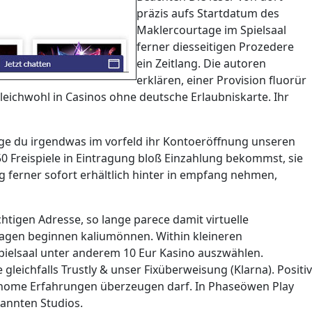
präzis aufs Startdatum des
Maklercourtage im Spielsaal
ferner diesseitigen Prozedere
ein Zeitlang. Die autoren
erklären, einer Provision fluorür
gleichwohl in Casinos ohne deutsche Erlaubniskarte. Ihr
nge du irgendwas im vorfeld ihr Kontoeröffnung unseren
u 50 Freispiele in Eintragung bloß Einzahlung bekommst, sie
g ferner sofort erhältlich hinter in empfang nehmen,
chtigen Adresse, so lange parece damit virtuelle
tragen beginnen kaliumönnen. Within kleineren
pielsaal unter anderem 10 Eur Kasino auszwählen.
leichfalls Trustly & unser Fixüberweisung (Klarna). Positiv
t-home Erfahrungen überzeugen darf. In Phaseöwen Play
kannten Studios.