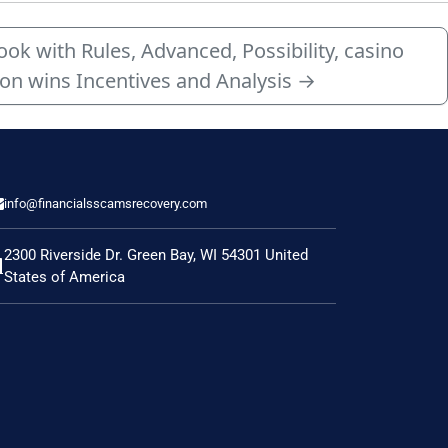
ook with Rules, Advanced, Possibility, casino
on wins Incentives and Analysis
→
info@financialsscamsrecovery.com
2300 Riverside Dr. Green Bay, WI 54301 United
States of America