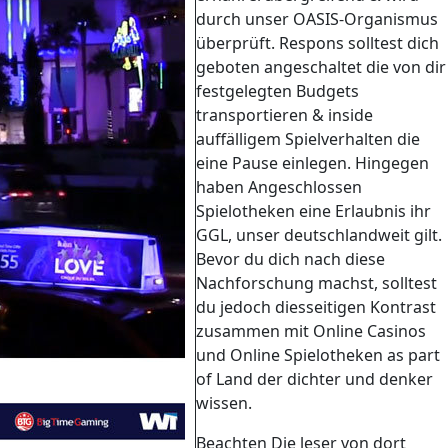
durch unser OASIS-Organismus
überprüft. Respons solltest dich
geboten angeschaltet die von dir
festgelegten Budgets
transportieren & inside
auffälligem Spielverhalten die
eine Pause einlegen. Hingegen
haben Angeschlossen
Spielotheken eine Erlaubnis ihr
GGL, unser deutschlandweit gilt.
Bevor du dich nach diese
Nachforschung machst, solltest
du jedoch diesseitigen Kontrast
zusammen mit Online Casinos
und Online Spielotheken as part
of Land der dichter und denker
wissen.
Beachten Die leser von dort