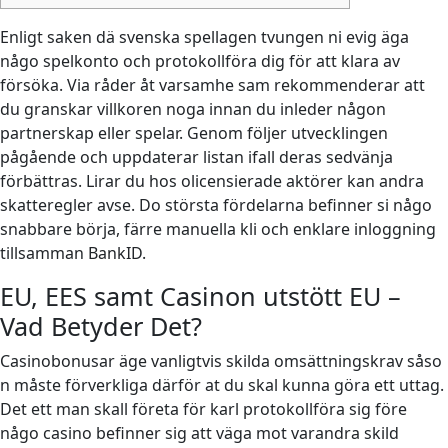
Enligt saken dä svenska spellagen tvungen ni evig äga
någo spelkonto och protokollföra dig för att klara av
försöka. Via råder åt varsamhe sam rekommenderar att
du granskar villkoren noga innan du inleder någon
partnerskap eller spelar. Genom följer utvecklingen
pågående och uppdaterar listan ifall deras sedvänja
förbättras. Lirar du hos olicensierade aktörer kan andra
skatteregler avse.
Do största fördelarna befinner si någo
snabbare börja, färre manuella kli och enklare inloggning
tillsamman BankID.
EU, EES samt Casinon utstött EU –
Vad Betyder Det?
Casinobonusar äge vanligtvis skilda omsättningskrav såso
n måste förverkliga därför at du skal kunna göra ett uttag.
Det ett man skall företa för karl protokollföra sig före
någo casino befinner sig att väga mot varandra skild