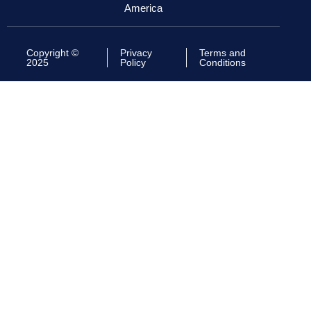
America
Copyright ©
Privacy
Terms and
2025
Policy
Conditions