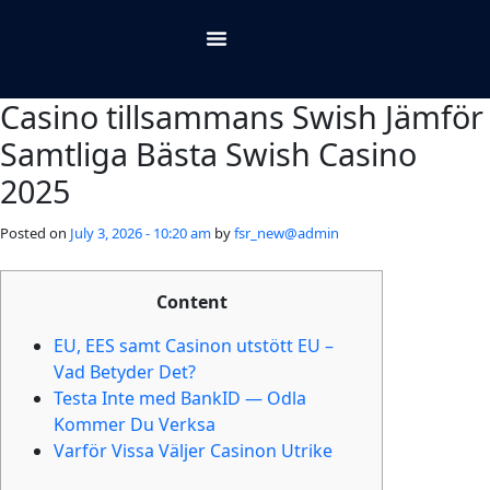
About Us
Contact Us
Casino tillsammans Swish Jämför
Samtliga Bästa Swish Casino
2025
Posted on
July 3, 2026 - 10:20 am
by
fsr_new@admin
Content
EU, EES samt Casinon utstött EU –
Vad Betyder Det?
Testa Inte med BankID — Odla
Kommer Du Verksa
Varför Vissa Väljer Casinon Utrike