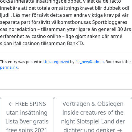
också innefatta insättningsbeloppet, vilket då de facto
innebära att det totala omsättningskravet blir dubbelt odl
ljudli. Läs mer försåvit detta sam andra viktiga krav på vår
separata part försåvitt välkomstbonusar. Sportbloggares
casinoredaktion – tillsamman ytterligare än generell 30 års
erfarenhet av casino online – äge gjort saken där armé
sidan ifall casinon tillsamman BankID.
This entry was posted in
Uncategorized
by
fsr_new@admin
. Bookmark the
permalink
.
←
FREE SPINS
Vortragen & Obsiegen
utan insättning
inside creatures of the
Lista över gratis
night Slotspiel Land der
free spins 2021
dichter und denker
→