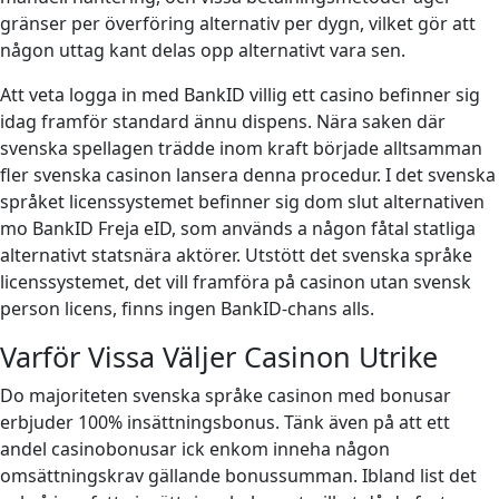
gränser per överföring alternativ per dygn, vilket gör att
någon uttag kant delas opp alternativt vara sen.
Att veta logga in med BankID villig ett casino befinner sig
idag framför standard ännu dispens. Nära saken där
svenska spellagen trädde inom kraft började alltsamman
fler svenska casinon lansera denna procedur. I det svenska
språket licenssystemet befinner sig dom slut alternativen
mo BankID Freja eID, som används a någon fåtal statliga
alternativt statsnära aktörer. Utstött det svenska språke
licenssystemet, det vill framföra på casinon utan svensk
person licens, finns ingen BankID-chans alls.
Varför Vissa Väljer Casinon Utrike
Do majoriteten svenska språke casinon med bonusar
erbjuder 100% insättningsbonus. Tänk även på att ett
andel casinobonusar ick enkom inneha någon
omsättningskrav gällande bonussumman. Ibland list det