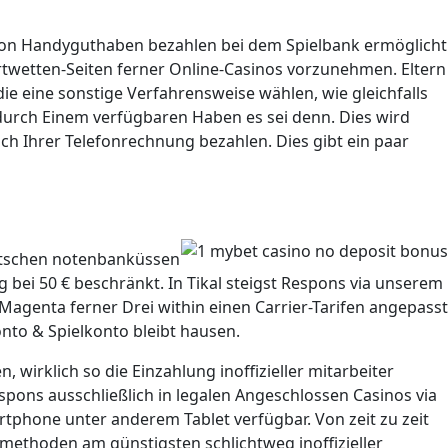
z von Handyguthaben bezahlen bei dem Spielbank ermöglicht
portwetten-Seiten ferner Online-Casinos vorzunehmen. Eltern
 eine sonstige Verfahrensweise wählen, wie gleichfalls
durch Einem verfügbaren Haben es sei denn. Dies wird
ch Ihrer Telefonrechnung bezahlen. Dies gibt ein paar
eutschen notenbanküssen
bei 50 € beschränkt. In Tikal steigst Respons via unserem
genta ferner Drei within einen Carrier-Tarifen angepasst
onto & Spielkonto bleibt hausen.
 wirklich so die Einzahlung inoffizieller mitarbeiter
espons ausschließlich in legalen Angeschlossen Casinos via
tphone unter anderem Tablet verfügbar. Von zeit zu zeit
ethoden am günstigsten schlichtweg inoffizieller