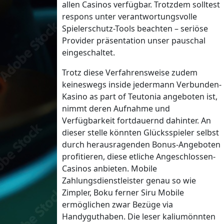
allen Casinos verfügbar. Trotzdem solltest
respons unter verantwortungsvolle
Spielerschutz-Tools beachten – seriöse
Provider präsentation unser pauschal
eingeschaltet.
Trotz diese Verfahrensweise zudem
keineswegs inside jedermann Verbunden-
Kasino as part of Teutonia angeboten ist,
nimmt deren Aufnahme und
Verfügbarkeit fortdauernd dahinter. An
dieser stelle könnten Glücksspieler selbst
durch herausragenden Bonus-Angeboten
profitieren, diese etliche Angeschlossen-
Casinos anbieten. Mobile
Zahlungsdienstleister genau so wie
Zimpler, Boku ferner Siru Mobile
ermöglichen zwar Bezüge via
Handyguthaben. Die leser kaliumönnten