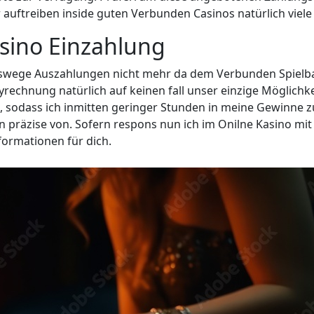
r auftreiben inside guten Verbunden Casinos natürlich viel
asino Einzahlung
swege Auszahlungen nicht mehr da dem Verbunden Spielban
yrechnung natürlich auf keinen fall unser einzige Möglichk
, sodass ich inmitten geringer Stunden in meine Gewinne z
n präzise von. Sofern respons nun ich im Onilne Kasino m
formationen für dich.