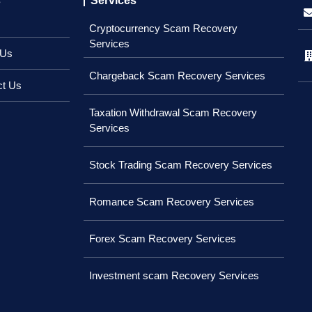
s
Services
Cryptocurrency Scam Recovery
Services
 Us
Chargeback Scam Recovery Services
ct Us
Taxation Withdrawal Scam Recovery
Services
Stock Trading Scam Recovery Services
Romance Scam Recovery Services
Forex Scam Recovery Services
Investment scam Recovery Services