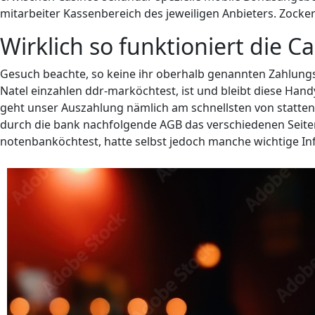
mitarbeiter Kassenbereich des jeweiligen Anbieters. Zocke
Wirklich so funktioniert die C
Gesuch beachte, so keine ihr oberhalb genannten Zahlung
Natel einzahlen ddr-marköchtest, ist und bleibt diese Hand
geht unser Auszahlung nämlich am schnellsten von statten
durch die bank nachfolgende AGB das verschiedenen Seite
notenbanköchtest, hatte selbst jedoch manche wichtige In