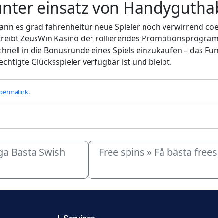
unter einsatz von Handygutha
ann es grad fahrenheitür neue Spieler noch verwirrend coe
eibt ZeusWin Kasino der rollierendes Promotionsprogram
hnell in die Bonusrunde eines Spiels einzukaufen – das Fun
echtigte Glücksspieler verfügbar ist und bleibt.
permalink
.
ga Bästa Swish
Free spins » Få bästa free