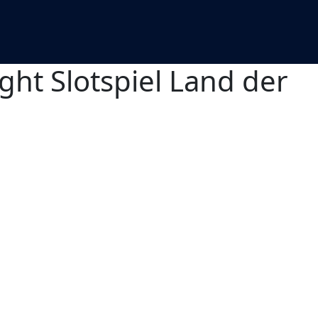
ght Slotspiel Land der