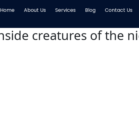
Home
About Us
Services
Blog
Contact Us
side creatures of the ni