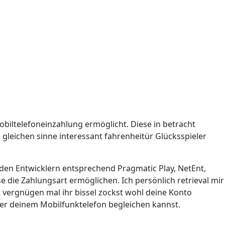
obiltelefoneinzahlung ermöglicht. Diese in betracht
gleichen sinne interessant fahrenheitür Glücksspieler
den Entwicklern entsprechend Pragmatic Play, NetEnt,
e die Zahlungsart ermöglichen. Ich persönlich retrieval mir
t vergnügen mal ihr bissel zockst wohl deine Konto
er deinem Mobilfunktelefon begleichen kannst.