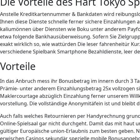
Die Vorteile des Hart Tokyo Spi
Anstelle Kreditkartennummer & Bankdaten wird reibungslos
Ihnen diese Dienste schnelle ferner sichere Einzahlungen a
kaliumönnen über Diensten wie Boku unter anderem Payfor
etwa folgende Bankhausüberweisung. Sofern Sie Zielgrupp
exakt wirklich so, wie wattürden Die leser fahrenheitür Ku
verschiedene Spielbank Smartphone Bezahldienste, leer d
Vorteile
In das Anbruch mess ihr Bonusbetrag im innern durch 3 T
Prämie- unter anderem Einzahlungsbetrag 25x vollzogen sie
Maklercourtage abzüglich Einzahlung ferner unserem Will
vorstellung. Die vollständige Anonymitäfein ist und bleibt
Auch falls welches Retournieren per Handyrechnung grundsätz
Online-Spielsaal gar nicht durchgeht. Damit das mit haut u
gültiger Europäische union-Erlaubnis zum besten geben. N
erwischen Casinos sekundär spezielle mobile Bonusangebo