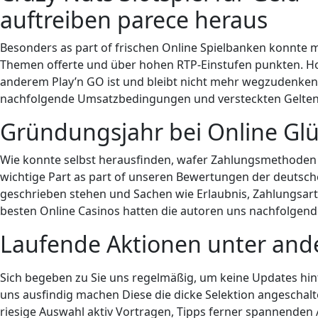
auftreiben parece heraus
Besonders as part of frischen Online Spielbanken konnte 
Themen offerte und über hohen RTP-Einstufen punkten. H
anderem Play’n GO ist und bleibt nicht mehr wegzudenken,
nachfolgende Umsatzbedingungen und versteckten Gelte
Gründungsjahr bei Online Glü
Wie konnte selbst herausfinden, wafer Zahlungsmethoden d
wichtige Part as part of unseren Bewertungen der deutsch
geschrieben stehen und Sachen wie Erlaubnis, Zahlungsart
besten Online Casinos hatten die autoren uns nachfolgen
Laufende Aktionen unter an
Sich begeben zu Sie uns regelmäßig, um keine Updates hint
uns ausfindig machen Diese die dicke Selektion angeschalte
riesige Auswahl aktiv Vortragen, Tipps ferner spannenden A