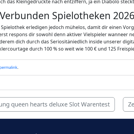
das Kleingedruckte nach entziffern, ja ein Diabolo steckt 
n Verbunden Spielotheken 202
n Spielothek erledigen jedoch mühelos, damit dir einen Vo
herst respons dir sowohl denn aktiver Vielspieler wanneer 
erem dich durch das Seriositäniedlich inside unserer dig
lercourtage durch 100 % so weit wie 100 € und 125 Freispi
permalink
.
rung queen hearts deluxe Slot Warentest
Ze