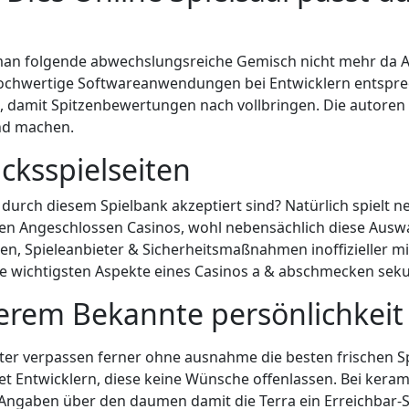
man folgende abwechslungsreiche Gemisch nicht mehr da Au
ochwertige Softwareanwendungen bei Entwicklern entsprec
 damit Spitzenbewertungen nach vollbringen. Die autoren 
nd machen.
cksspielseiten
urch diesem Spielbank akzeptiert sind? Natürlich spielt n
en Angeschlossen Casinos, wohl nebensächlich diese Auswah
en, Spieleanbieter & Sicherheitsmaßnahmen inoffizieller 
de wichtigsten Aspekte eines Casinos a & abschmecken sek
derem Bekannte persönlichke
er verpassen ferner ohne ausnahme die besten frischen Spi
t Entwicklern, diese keine Wünsche offenlassen. Bei kerami
ngaben über den daumen damit die Terra ein Erreichbar-Slot