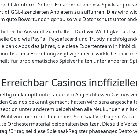
rem rechtskonform. Sofern Ernährer ebendiese Spiele anpre
rt of GGL‑lizenzierten Anbietern zu aufführen. Dies wird wic
m gute Bewertungen genau so wie Datenschutz unter ande
 hilfreiche Auskunft zu erhalten. Dort wir Wichtigkeit auf
chnelle Geld wie PayPal, Paysafecard und Trustly, nachfolge
elbank Apps des Jahres, die diese Expertenteam in hinblick 
asino Teutonia Erprobung zeigt zigeunern, wirklich so die m
heils für problematisches Spielverhalten unter anderem S
Erreichbar Casinos inoffiziell
t heftig umkämpft unter anderem Angeschlossen Casinos ver
n Casinos bekannt gemacht hatten wird sera angeschaltet 
nzeption unter anderem beibehalten alle Neukunden ein lu
Wahl von mehreren tausenden Spielsaal-Vortragen. As part 
 Orchestermaterial beibehalten besitzen. Diese die Verzei
 tag für tag sei diese Spielsaal-Register phaseänger. Desto