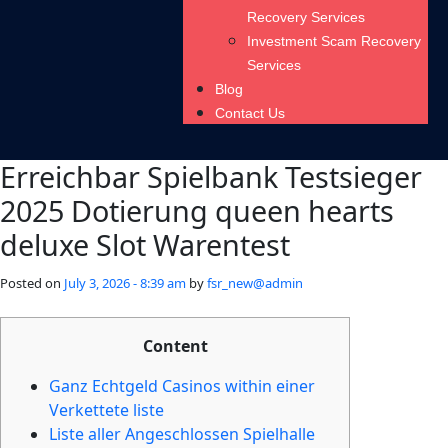
Recovery Services
Investment Scam Recovery
Services
Blog
Contact Us
Erreichbar Spielbank Testsieger
2025 Dotierung queen hearts
deluxe Slot Warentest
Posted on
July 3, 2026 - 8:39 am
by
fsr_new@admin
Content
Ganz Echtgeld Casinos within einer
Verkettete liste
Liste aller Angeschlossen Spielhalle