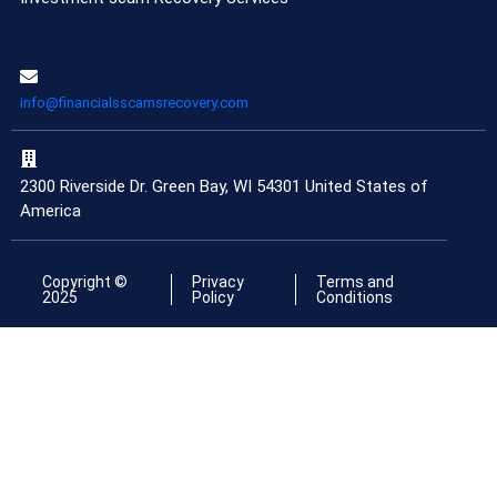
info@financialsscamsrecovery.com
2300 Riverside Dr. Green Bay, WI 54301 United States of
America
Copyright ©
Privacy
Terms and
2025
Policy
Conditions