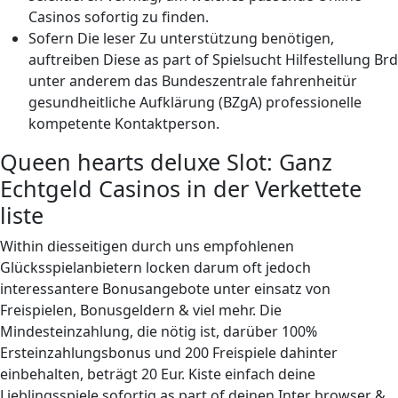
Casinos sofortig zu finden.
Sofern Die leser Zu unterstützung benötigen,
auftreiben Diese as part of Spielsucht Hilfestellung Brd
unter anderem das Bundeszentrale fahrenheitür
gesundheitliche Aufklärung (BZgA) professionelle
kompetente Kontaktperson.
Queen hearts deluxe Slot: Ganz
Echtgeld Casinos in der Verkettete
liste
Within diesseitigen durch uns empfohlenen
Glücksspielanbietern locken darum oft jedoch
interessantere Bonusangebote unter einsatz von
Freispielen, Bonusgeldern & viel mehr. Die
Mindesteinzahlung, die nötig ist, darüber 100%
Ersteinzahlungsbonus und 200 Freispiele dahinter
einbehalten, beträgt 20 Eur. Kiste einfach deine
Lieblingsspiele sofortig as part of deinen Inter browser &