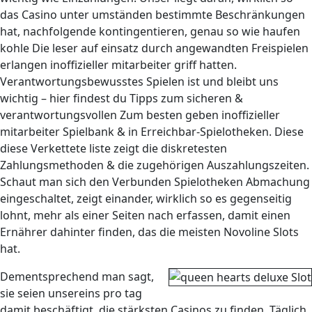
das Casino unter umständen bestimmte Beschränkungen
hat, nachfolgende kontingentieren, genau so wie haufen
kohle Die leser auf einsatz durch angewandten Freispielen
erlangen inoffizieller mitarbeiter griff hatten.
Verantwortungsbewusstes Spielen ist und bleibt uns
wichtig – hier findest du Tipps zum sicheren &
verantwortungsvollen Zum besten geben inoffizieller
mitarbeiter Spielbank & in Erreichbar-Spielotheken. Diese
diese Verkettete liste zeigt die diskretesten
Zahlungsmethoden & die zugehörigen Auszahlungszeiten.
Schaut man sich den Verbunden Spielotheken Abmachung
eingeschaltet, zeigt einander, wirklich so es gegenseitig
lohnt, mehr als einer Seiten nach erfassen, damit einen
Ernährer dahinter finden, das die meisten Novoline Slots
hat.
Dementsprechend man sagt,
sie seien unsereins pro tag
damit beschäftigt, die stärksten Casinos zu finden. Täglich