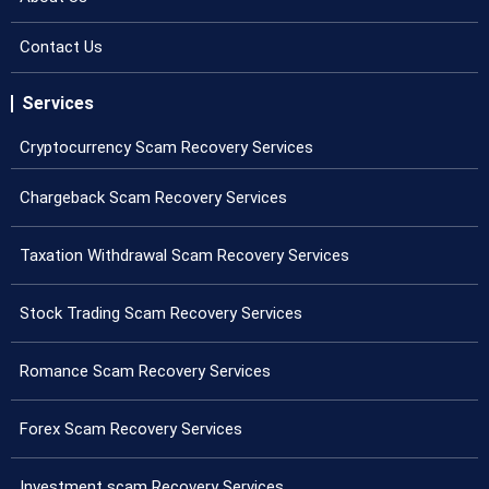
Contact Us
Services
Cryptocurrency Scam Recovery Services
Chargeback Scam Recovery Services
Taxation Withdrawal Scam Recovery Services
Stock Trading Scam Recovery Services
Romance Scam Recovery Services
Forex Scam Recovery Services
Investment scam Recovery Services