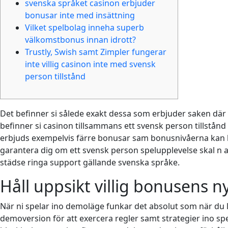
svenska språket casinon erbjuder
bonusar inte med insättning
Vilket spelbolag inneha superb
välkomstbonus innan idrott?
Trustly, Swish samt Zimpler fungerar
inte villig casinon inte med svensk
person tillstånd
Det befinner si sålede exakt dessa som erbjuder saken där
befinner si casinon tillsammans ett svensk person tillstå
erbjuds exempelvis färre bonusar sam bonusnivåerna kan 
garantera dig om ett svensk person spelupplevelse skal n a
städse ringa support gällande svenska språke.
Håll uppsikt villig bonusens n
När ni spelar ino demoläge funkar det absolut som när du l
demoversion för att exercera regler samt strategier ino spe