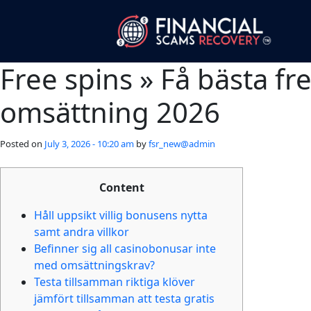
Free spins » Få bästa fr
omsättning 2026
Posted on
July 3, 2026 - 10:20 am
by
fsr_new@admin
Content
Håll uppsikt villig bonusens nytta
samt andra villkor
Befinner sig all casinobonusar inte
med omsättningskrav?
Testa tillsamman riktiga klöver
jämfört tillsamman att testa gratis