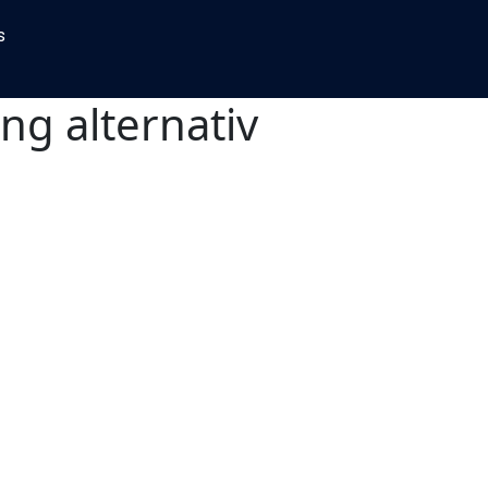
s
ng alternativ