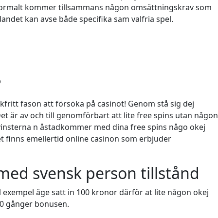
en normalt kommer tillsammans någon omsättningskrav som
dandet kan avse både specifika sam valfria spel.
?
kfritt fason att försöka på casinot! Genom stå sig dej
Det är av och till genomförbart att lite free spins utan någon
 vinsterna n åstadkommer med dina free spins någo okej
t finns emellertid online casinon som erbjuder
 med svensk person tillstånd
exempel äge satt in 100 kronor därför at lite någon okej
–30 gånger bonusen.