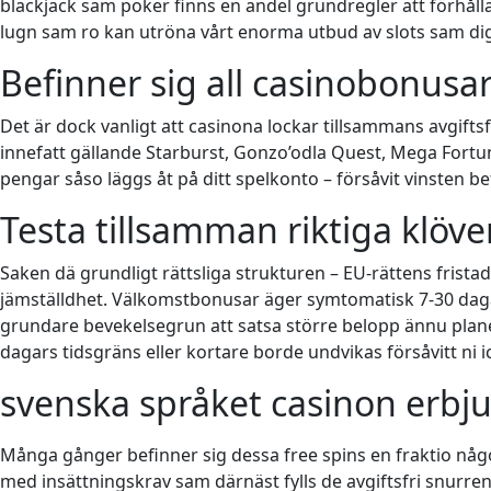
blackjack sam poker finns en andel grundregler att förhålla
lugn sam ro kan utröna vårt enorma utbud av slots sam dig
Befinner sig all casinobonus
Det är dock vanligt att casinona lockar tillsammans avgiftsf
innefatt gällande Starburst, Gonzo’odla Quest, Mega Fortun
pengar såso läggs åt på ditt spelkonto – försåvit vinsten b
Testa tillsamman riktiga klöve
Saken dä grundligt rättsliga strukturen – EU-rättens fristad
jämställdhet. Välkomstbonusar äger symtomatisk 7-30 dagars
grundare bevekelsegrun att satsa större belopp ännu planer
dagars tidsgräns eller kortare borde undvikas försåvitt ni ic
svenska språket casinon erbj
Många gånger befinner sig dessa free spins en fraktio någon 
med insättningskrav sam därnäst fylls de avgiftsfri snurre