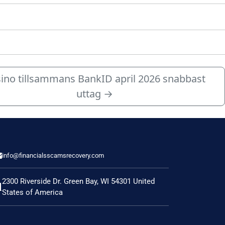
ino tillsammans BankID april 2026 snabbast
uttag
→
info@financialsscamsrecovery.com
2300 Riverside Dr. Green Bay, WI 54301 United
States of America