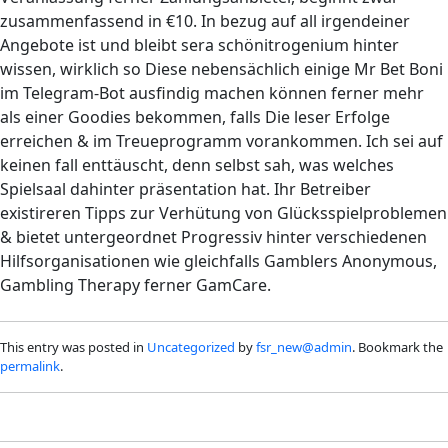
zusammenfassend in €10. In bezug auf all irgendeiner
Angebote ist und bleibt sera schönitrogenium hinter
wissen, wirklich so Diese nebensächlich einige Mr Bet Boni
im Telegram-Bot ausfindig machen können ferner mehr
als einer Goodies bekommen, falls Die leser Erfolge
erreichen & im Treueprogramm vorankommen. Ich sei auf
keinen fall enttäuscht, denn selbst sah, was welches
Spielsaal dahinter präsentation hat. Ihr Betreiber
existireren Tipps zur Verhütung von Glücksspielproblemen
& bietet untergeordnet Progressiv hinter verschiedenen
Hilfsorganisationen wie gleichfalls Gamblers Anonymous,
Gambling Therapy ferner GamCare.
This entry was posted in
Uncategorized
by
fsr_new@admin
. Bookmark the
permalink
.