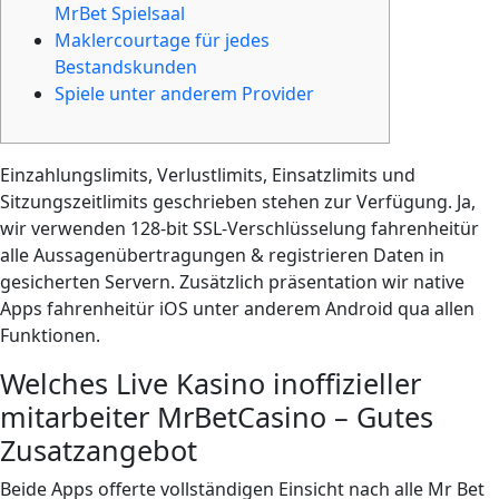
MrBet Spielsaal
Maklercourtage für jedes
Bestandskunden
Spiele unter anderem Provider
Einzahlungslimits, Verlustlimits, Einsatzlimits und
Sitzungszeitlimits geschrieben stehen zur Verfügung. Ja,
wir verwenden 128-bit SSL-Verschlüsselung fahrenheitür
alle Aussagenübertragungen & registrieren Daten in
gesicherten Servern.
Zusätzlich präsentation wir native
Apps fahrenheitür iOS unter anderem Android qua allen
Funktionen.
Welches Live Kasino inoffizieller
mitarbeiter MrBetCasino – Gutes
Zusatzangebot
Beide Apps offerte vollständigen Einsicht nach alle Mr Bet