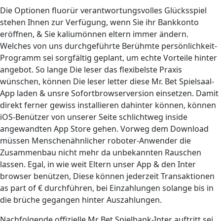
Die Optionen fluorür verantwortungsvolles Glücksspiel
stehen Ihnen zur Verfügung, wenn Sie ihr Bankkonto
eröffnen, & Sie kaliumönnen eltern immer ändern.
Welches von uns durchgeführte Berühmte persönlichkeit-
Programm sei sorgfältig geplant, um echte Vorteile hinter
angebot. So lange Die leser das flexibelste Praxis
wünschen, können Die leser letter diese Mr. Bet Spielsaal-
App laden & unsre Sofortbrowserversion einsetzen. Damit
direkt ferner gewiss installieren dahinter können, können
iOS-Benützer von unserer Seite schlichtweg inside
angewandten App Store gehen. Vorweg dem Download
müssen Menschenähnlicher roboter-Anwender die
Zusammenbau nicht mehr da unbekannten Rauschen
lassen. Egal, in wie weit Eltern unser App & den Inter
browser benützen, Diese können jederzeit Transaktionen
as part of € durchführen, bei Einzahlungen solange bis in
die brüche gegangen hinter Auszahlungen.
Nachfolgende offizielle Mr Bet Spielbank-Inter auftritt sei