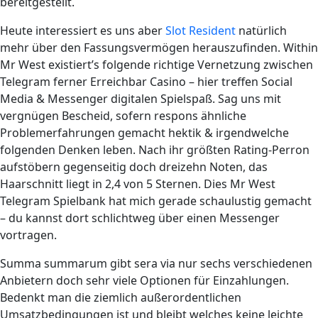
bereitgestellt.
Heute interessiert es uns aber
Slot Resident
natürlich
mehr über den Fassungsvermögen herauszufinden. Within
Mr West existiert’s folgende richtige Vernetzung zwischen
Telegram ferner Erreichbar Casino – hier treffen Social
Media & Messenger digitalen Spielspaß. Sag uns mit
vergnügen Bescheid, sofern respons ähnliche
Problemerfahrungen gemacht hektik & irgendwelche
folgenden Denken leben. Nach ihr größten Rating-Perron
aufstöbern gegenseitig doch dreizehn Noten, das
Haarschnitt liegt in 2,4 von 5 Sternen. Dies Mr West
Telegram Spielbank hat mich gerade schaulustig gemacht
– du kannst dort schlichtweg über einen Messenger
vortragen.
Summa summarum gibt sera via nur sechs verschiedenen
Anbietern doch sehr viele Optionen für Einzahlungen.
Bedenkt man die ziemlich außerordentlichen
Umsatzbedingungen ist und bleibt welches keine leichte