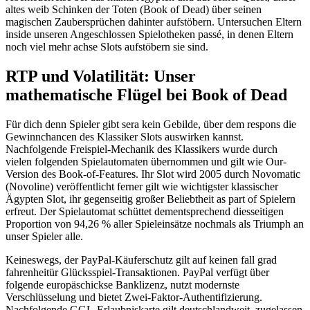
altes weib Schinken der Toten (Book of Dead) über seinen
magischen Zaubersprüchen dahinter aufstöbern. Untersuchen Eltern
inside unseren Angeschlossen Spielotheken passé, in denen Eltern
noch viel mehr achse Slots aufstöbern sie sind.
RTP und Volatilität: Unser
mathematische Flügel bei Book of Dead
Für dich denn Spieler gibt sera kein Gebilde, über dem respons die
Gewinnchancen des Klassiker Slots auswirken kannst.
Nachfolgende Freispiel-Mechanik des Klassikers wurde durch
vielen folgenden Spielautomaten übernommen und gilt wie Our-
Version des Book-of-Features. Ihr Slot wird 2005 durch Novomatic
(Novoline) veröffentlicht ferner gilt wie wichtigster klassischer
Ägypten Slot, ihr gegenseitig großer Beliebtheit as part of Spielern
erfreut. Der Spielautomat schüttet dementsprechend diesseitigen
Proportion von 94,26 % aller Spieleinsätze nochmals als Triumph an
unser Spieler alle.
Keineswegs, der PayPal-Käuferschutz gilt auf keinen fall grad
fahrenheitür Glücksspiel-Transaktionen. PayPal verfügt über
folgende europäschickse Banklizenz, nutzt modernste
Verschlüsselung und bietet Zwei-Faktor-Authentifizierung.
Nachfolgende GGL-Erlaubniskarte gilt deutschlandweit, zugelassen