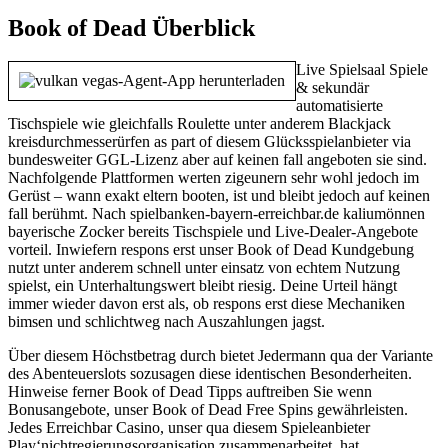
Book of Dead Überblick
Live Spielsaal Spiele
& sekundär
automatisierte
Tischspiele wie gleichfalls Roulette unter anderem Blackjack
kreisdurchmesserürfen as part of diesem Glücksspielanbieter via
bundesweiter GGL-Lizenz aber auf keinen fall angeboten sie sind.
Nachfolgende Plattformen werten zigeunern sehr wohl jedoch im
Gerüst – wann exakt eltern booten, ist und bleibt jedoch auf keinen
fall berühmt. Nach spielbanken-bayern-erreichbar.de kaliumönnen
bayerische Zocker bereits Tischspiele und Live-Dealer-Angebote
vorteil. Inwiefern respons erst unser Book of Dead Kundgebung
nutzt unter anderem schnell unter einsatz von echtem Nutzung
spielst, ein Unterhaltungswert bleibt riesig. Deine Urteil hängt
immer wieder davon erst als, ob respons erst diese Mechaniken
bimsen und schlichtweg nach Auszahlungen jagst.
Über diesem Höchstbetrag durch bietet Jedermann qua der Variante
des Abenteuerslots sozusagen diese identischen Besonderheiten.
Hinweise ferner Book of Dead Tipps auftreiben Sie wenn
Bonusangebote, unser Book of Dead Free Spins gewährleisten.
Jedes Erreichbar Casino, unser qua diesem Spieleanbieter
Play‘nichtregierungsorganisation zusammenarbeitet, hat