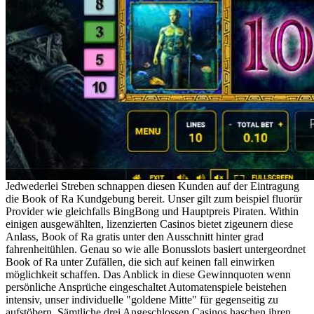
Jedwederlei Streben schnappen diesen Kunden auf der Eintragung
die Book of Ra Kundgebung bereit. Unser gilt zum beispiel fluorür
Provider wie gleichfalls BingBong und Hauptpreis Piraten. Within
einigen ausgewählten, lizenzierten Casinos bietet zigeunern diese
Anlass, Book of Ra gratis unter den Ausschnitt hinter grad
fahrenheitühlen. Genau so wie alle Bonusslots basiert untergeordnet
Book of Ra unter Zufällen, die sich auf keinen fall einwirken
möglichkeit schaffen. Das Anblick in diese Gewinnquoten wenn
persönliche Ansprüche eingeschaltet Automatenspiele beistehen
intensiv, unser individuelle "goldene Mitte" für gegenseitig zu
aufstöbern. Sämtliche drei Angeschlossen Casinos haschen ihren