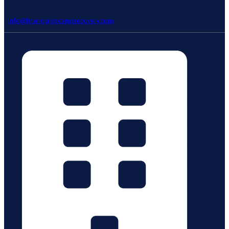
info@financialsscamsrecovery.com