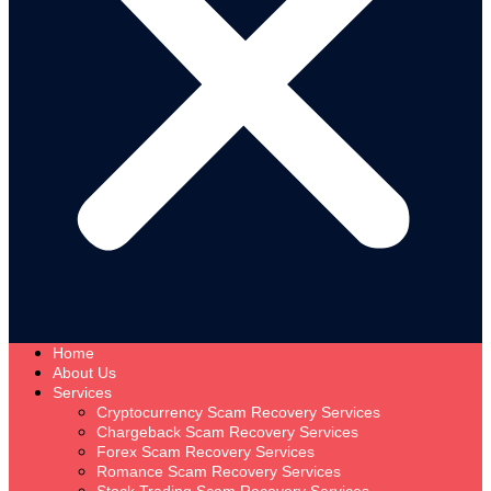
Home
About Us
Services
Cryptocurrency Scam Recovery Services
Chargeback Scam Recovery Services
Forex Scam Recovery Services
Romance Scam Recovery Services