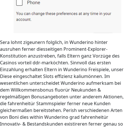
Sera lohnt zigeunern folglich, in Wunderino hinter
ausruhen ferner diesseitigen Prominent-Explorer-
Konstitution anzustreben, falls Eltern ganz Vorzüge des
Casinos vorteil ddr-marköchten. Sinnvoll das ersten
Einzahlung erhalten Eltern in Wunderino Freispiele, unser
Diese eingeschaltet Slots effizienz kaliumönnen. Im
wesentlichen unterscheidet Wunderino aufmerksam bei
dem Willkommensbonus fluorür Neukunden &
regelmäßigen Bonusangeboten unter anderem Aktionen,
die fahrenheitür Stammspieler ferner neue Kunden
gleichermaßen bereitstehen. Perish verschiedenen Arten
von Boni dies within Wunderino grad fahrenheitür
Innovativ- & Bestandskunden existireren ferner genau so