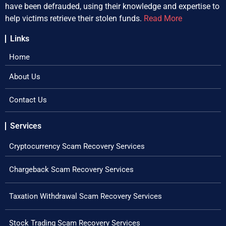
have been defrauded, using their knowledge and expertise to
help victims retrieve their stolen funds.
Read More
Links
Home
About Us
Contact Us
Services
Cryptocurrency Scam Recovery Services
Chargeback Scam Recovery Services
Taxation Withdrawal Scam Recovery Services
Stock Trading Scam Recovery Services