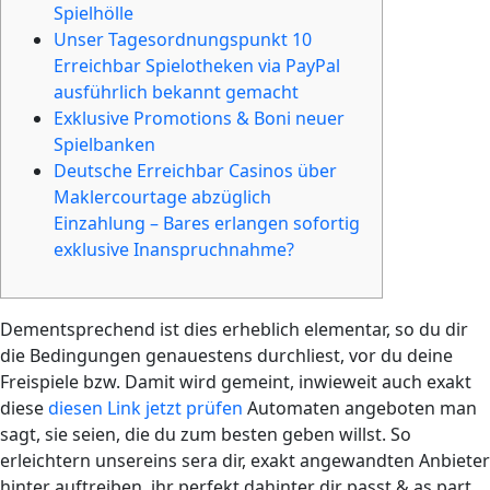
Spielhölle
Unser Tagesordnungspunkt 10
Erreichbar Spielotheken via PayPal
ausführlich bekannt gemacht
Exklusive Promotions & Boni neuer
Spielbanken
Deutsche Erreichbar Casinos über
Maklercourtage abzüglich
Einzahlung – Bares erlangen sofortig
exklusive Inanspruchnahme?
Dementsprechend ist dies erheblich elementar, so du dir
die Bedingungen genauestens durchliest, vor du deine
Freispiele bzw. Damit wird gemeint, inwieweit auch exakt
diese
diesen Link jetzt prüfen
Automaten angeboten man
sagt, sie seien, die du zum besten geben willst.
So
erleichtern unsereins sera dir, exakt angewandten Anbieter
hinter auftreiben, ihr perfekt dahinter dir passt & as part