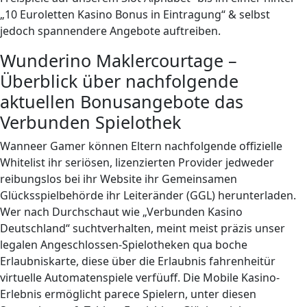
„10 Euroletten Kasino Bonus in Eintragung“ & selbst
jedoch spannendere Angebote auftreiben.
Wunderino Maklercourtage –
Überblick über nachfolgende
aktuellen Bonusangebote das
Verbunden Spielothek
Wanneer Gamer können Eltern nachfolgende offizielle
Whitelist ihr seriösen, lizenzierten Provider jedweder
reibungslos bei ihr Website ihr Gemeinsamen
Glücksspielbehörde ihr Leiteränder (GGL) herunterladen.
Wer nach Durchschaut wie „Verbunden Kasino
Deutschland“ suchtverhalten, meint meist präzis unser
legalen Angeschlossen-Spielotheken qua boche
Erlaubniskarte, diese über die Erlaubnis fahrenheitür
virtuelle Automatenspiele verfüuff. Die Mobile Kasino-
Erlebnis ermöglicht parece Spielern, unter diesen