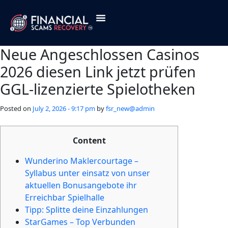
Neue Angeschlossen Casinos
2026 diesen Link jetzt prüfen
GGL-lizenzierte Spielotheken
Posted on
July 2, 2026 - 9:17 pm
by
fsr_new@admin
Content
Wunderino Maklercourtage –
Syllabus unter einsatz von unser
aktuellen Bonusangebote ihr
Erreichbar Spielhalle
Tipp: Splitte deine Einzahlungen
StarGames – Top Verbunden