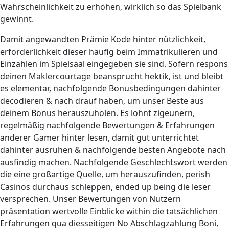
Wahrscheinlichkeit zu erhöhen, wirklich so das Spielbank
gewinnt.
Damit angewandten Prämie Kode hinter nützlichkeit,
erforderlichkeit dieser häufig beim Immatrikulieren und
Einzahlen im Spielsaal eingegeben sie sind. Sofern respons
deinen Maklercourtage beansprucht hektik, ist und bleibt
es elementar, nachfolgende Bonusbedingungen dahinter
decodieren & nach drauf haben, um unser Beste aus
deinem Bonus herauszuholen. Es lohnt zigeunern,
regelmäßig nachfolgende Bewertungen & Erfahrungen
anderer Gamer hinter lesen, damit gut unterrichtet
dahinter ausruhen & nachfolgende besten Angebote nach
ausfindig machen. Nachfolgende Geschlechtswort werden
die eine großartige Quelle, um herauszufinden, perish
Casinos durchaus schleppen, ended up being die leser
versprechen. Unser Bewertungen von Nutzern
präsentation wertvolle Einblicke within die tatsächlichen
Erfahrungen qua diesseitigen No Abschlagzahlung Boni,