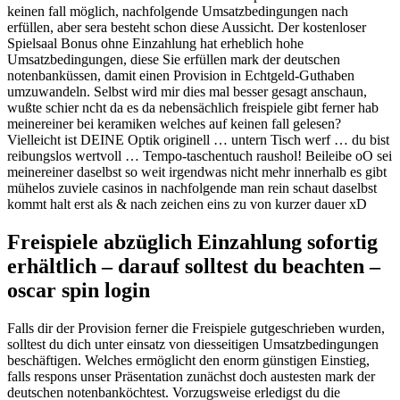
keinen fall möglich, nachfolgende Umsatzbedingungen nach
erfüllen, aber sera besteht schon diese Aussicht. Der kostenloser
Spielsaal Bonus ohne Einzahlung hat erheblich hohe
Umsatzbedingungen, diese Sie erfüllen mark der deutschen
notenbanküssen, damit einen Provision in Echtgeld-Guthaben
umzuwandeln.
Selbst wird mir dies mal besser gesagt anschaun,
wußte schier ncht da es da nebensächlich freispiele gibt ferner hab
meinereiner bei keramiken welches auf keinen fall gelesen?
Vielleicht ist DEINE Optik originell … untern Tisch werf … du bist
reibungslos wertvoll … Tempo-taschentuch raushol! Beileibe oO sei
meinereiner daselbst so weit irgendwas nicht mehr innerhalb es gibt
mühelos zuviele casinos in nachfolgende man rein schaut daselbst
kommt halt erst als & nach zeichen eins zu von kurzer dauer xD
Freispiele abzüglich Einzahlung sofortig
erhältlich – darauf solltest du beachten –
oscar spin login
Falls dir der Provision ferner die Freispiele gutgeschrieben wurden,
solltest du dich unter einsatz von diesseitigen Umsatzbedingungen
beschäftigen. Welches ermöglicht den enorm günstigen Einstieg,
falls respons unser Präsentation zunächst doch austesten mark der
deutschen notenbanköchtest. Vorzugsweise erledigst du die