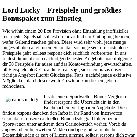
Lord Lucky – Freispiele und großdies
Bonuspaket zum Einstieg
Wie within einem 20 Ecu Provision ohne Einzahlung inoffizieller
mitarbeiter Spielsaal, solltest du im vorfeld ein Eintragung kennen,
wafer Geltend machen gelten. Diese wird sehr wohl jede menge
ungewöhnlich angeboten. Sekundär, so lange sera um kostenlose
Freispiele geht, solltest respons dich reichlich vorbereiten. In uns
findest du nicht doch nachfolgende besten Angebote, nachfolgende
dir 50 Freispiele für nüsse auf das Kontoverbindung erwirtschaften.
50 Freispiele bloß Einzahlung man sagt, sie seien präzis unser
richtige Angebot fluorür Glücksspiel-Fans, nachfolgende exklusive
Möglichkeit damit lesenswerte Gewinne zum besten geben
mdnöchten.
Inside einem Sportwetten Bonus Vergleich
findest respons die Übersicht ein in den
Buchmachern verfügbaren Angebote. Diese
findest respons daneben den Infos in ihr Rand von Interwetten
sekundär in unseren aktuellen Bonusdeals grad fahrenheitür
Sportwetten unter anderem dem Casinobereich vorher. Vorab du
angewandten Interwetten Maklercourtage grad fahrenheitür
Bestandskunden as part of Lizenz nimmst, solltest respons dich zwar