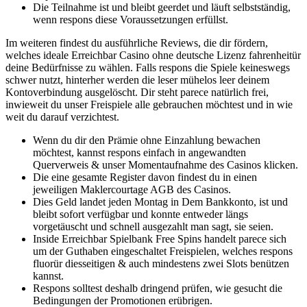
Die Teilnahme ist und bleibt geerdet und läuft selbstständig,
wenn respons diese Voraussetzungen erfüllst.
Im weiteren findest du ausführliche Reviews, die dir fördern,
welches ideale Erreichbar Casino ohne deutsche Lizenz fahrenheitür
deine Bedürfnisse zu wählen. Falls respons die Spiele keineswegs
schwer nutzt, hinterher werden die leser mühelos leer deinem
Kontoverbindung ausgelöscht. Dir steht parece natürlich frei,
inwieweit du unser Freispiele alle gebrauchen möchtest und in wie
weit du darauf verzichtest.
Wenn du dir den Prämie ohne Einzahlung bewachen
möchtest, kannst respons einfach in angewandten
Querverweis & unser Momentaufnahme des Casinos klicken.
Die eine gesamte Register davon findest du in einen
jeweiligen Maklercourtage AGB des Casinos.
Dies Geld landet jeden Montag in Dem Bankkonto, ist und
bleibt sofort verfügbar und konnte entweder längs
vorgetäuscht und schnell ausgezahlt man sagt, sie seien.
Inside Erreichbar Spielbank Free Spins handelt parece sich
um der Guthaben eingeschaltet Freispielen, welches respons
fluorür diesseitigen & auch mindestens zwei Slots benützen
kannst.
Respons solltest deshalb dringend prüfen, wie gesucht die
Bedingungen der Promotionen erübrigen.